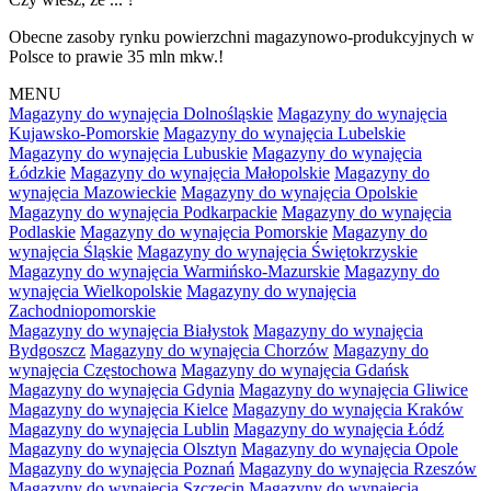
Obecne zasoby rynku powierzchni magazynowo-produkcyjnych w
Polsce to prawie 35 mln mkw.!
MENU
Magazyny do wynajęcia Dolnośląskie
Magazyny do wynajęcia
Kujawsko-Pomorskie
Magazyny do wynajęcia Lubelskie
Magazyny do wynajęcia Lubuskie
Magazyny do wynajęcia
Łódzkie
Magazyny do wynajęcia Małopolskie
Magazyny do
wynajęcia Mazowieckie
Magazyny do wynajęcia Opolskie
Magazyny do wynajęcia Podkarpackie
Magazyny do wynajęcia
Podlaskie
Magazyny do wynajęcia Pomorskie
Magazyny do
wynajęcia Śląskie
Magazyny do wynajęcia Świętokrzyskie
Magazyny do wynajęcia Warmińsko-Mazurskie
Magazyny do
wynajęcia Wielkopolskie
Magazyny do wynajęcia
Zachodniopomorskie
Magazyny do wynajęcia Białystok
Magazyny do wynajęcia
Bydgoszcz
Magazyny do wynajęcia Chorzów
Magazyny do
wynajęcia Częstochowa
Magazyny do wynajęcia Gdańsk
Magazyny do wynajęcia Gdynia
Magazyny do wynajęcia Gliwice
Magazyny do wynajęcia Kielce
Magazyny do wynajęcia Kraków
Magazyny do wynajęcia Lublin
Magazyny do wynajęcia Łódź
Magazyny do wynajęcia Olsztyn
Magazyny do wynajęcia Opole
Magazyny do wynajęcia Poznań
Magazyny do wynajęcia Rzeszów
Magazyny do wynajęcia Szczecin
Magazyny do wynajęcia