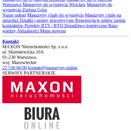
Warszawa
Magazyny do wynajęcia Wrocław
Magazyny do
wynajęcia Zielona Góra
Nasze usługi
Magazyny i hale do wynajęcia
Magazyny i hale na
sprzedaż
Działki i grunty inwestycyjne
Renegocjacje umów najmu
kontraktów
Projekty BTS / BTO
Doradztwo logistyczne
Baza
wiedzy
Aktualności
Mapa serwisu
Kontakt
MAXON Nieruchomości Sp. z o.o.
ul.
Skierniewicka 10A
01-230
Warszawa
,
woj.
Mazowieckie
22 530 60 00
kontakt@magazyny.online
SERWISY PARTNERSKIE