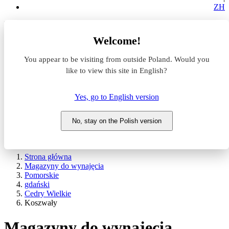
ZH
Lokalizacja
Welcome!
Powierzchnia
You appear to be visiting from outside Poland. Would you
like to view this site in English?
Typ transakcji
Wynajem
Sprzedaż
Yes, go to English version
Nazwa magazynu
No, stay on the Polish version
WYSZUKAJ
POKAŻ / UKRYJ FILTRY
Strona główna
Magazyny do wynajęcia
Pomorskie
gdański
Cedry Wielkie
Koszwały
Magazyny do wynajęcia