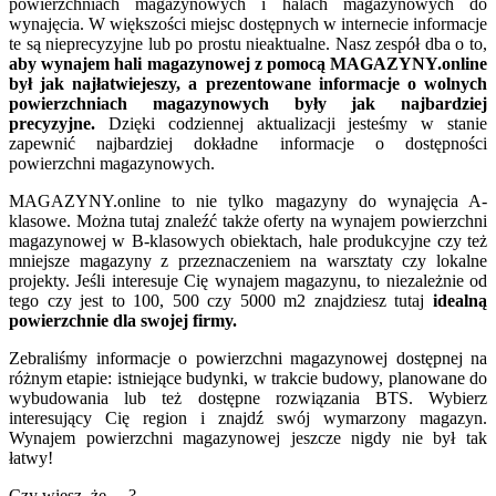
powierzchniach magazynowych i halach magazynowych do
wynajęcia. W większości miejsc dostępnych w internecie informacje
te są nieprecyzyjne lub po prostu nieaktualne. Nasz zespół dba o to,
aby wynajem hali magazynowej z pomocą MAGAZYNY.online
był jak najłatwiejeszy, a prezentowane informacje o wolnych
powierzchniach magazynowych były jak najbardziej
precyzyjne.
Dzięki codziennej aktualizacji jesteśmy w stanie
zapewnić najbardziej dokładne informacje o dostępności
powierzchni magazynowych.
MAGAZYNY.online to nie tylko magazyny do wynajęcia A-
klasowe. Można tutaj znaleźć także oferty na wynajem powierzchni
magazynowej w B-klasowych obiektach, hale produkcyjne czy też
mniejsze magazyny z przeznaczeniem na warsztaty czy lokalne
projekty. Jeśli interesuje Cię wynajem magazynu, to niezależnie od
tego czy jest to 100, 500 czy 5000 m2 znajdziesz tutaj
idealną
powierzchnie dla swojej firmy.
Zebraliśmy informacje o powierzchni magazynowej dostępnej na
różnym etapie: istniejące budynki, w trakcie budowy, planowane do
wybudowania lub też dostępne rozwiązania BTS. Wybierz
interesujący Cię region i znajdź swój wymarzony magazyn.
Wynajem powierzchni magazynowej jeszcze nigdy nie był tak
łatwy!
Czy wiesz, że ... ?