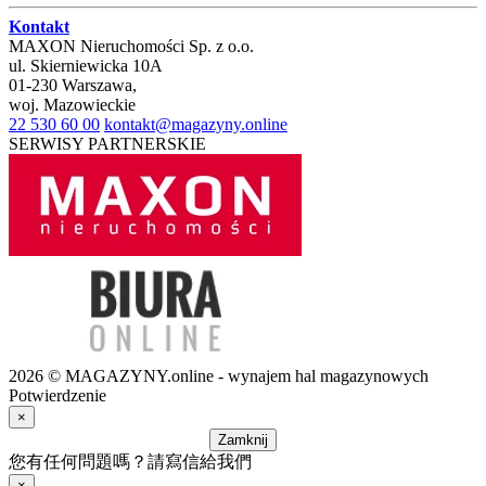
Kontakt
MAXON Nieruchomości Sp. z o.o.
ul.
Skierniewicka 10A
01-230
Warszawa
,
woj.
Mazowieckie
22 530 60 00
kontakt@magazyny.online
SERWISY PARTNERSKIE
2026 © MAGAZYNY.online - wynajem hal magazynowych
Potwierdzenie
×
Zamknij
您有任何問題嗎？請寫信給我們
×