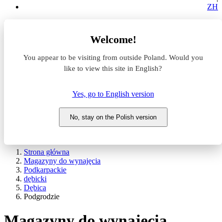
ZH
Lokalizacja
Welcome!
Powierzchnia
You appear to be visiting from outside Poland. Would you
like to view this site in English?
Typ transakcji
Wynajem
Sprzedaż
Yes, go to English version
Nazwa magazynu
No, stay on the Polish version
WYSZUKAJ
POKAŻ / UKRYJ FILTRY
Strona główna
Magazyny do wynajęcia
Podkarpackie
dębicki
Dębica
Podgrodzie
Magazyny do wynajęcia