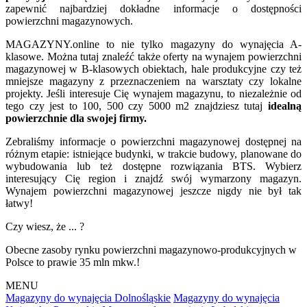
zapewnić najbardziej dokładne informacje o dostępności
powierzchni magazynowych.
MAGAZYNY.online to nie tylko magazyny do wynajęcia A-
klasowe. Można tutaj znaleźć także oferty na wynajem powierzchni
magazynowej w B-klasowych obiektach, hale produkcyjne czy też
mniejsze magazyny z przeznaczeniem na warsztaty czy lokalne
projekty. Jeśli interesuje Cię wynajem magazynu, to niezależnie od
tego czy jest to 100, 500 czy 5000 m2 znajdziesz tutaj
idealną
powierzchnie dla swojej firmy.
Zebraliśmy informacje o powierzchni magazynowej dostępnej na
różnym etapie: istniejące budynki, w trakcie budowy, planowane do
wybudowania lub też dostępne rozwiązania BTS. Wybierz
interesujący Cię region i znajdź swój wymarzony magazyn.
Wynajem powierzchni magazynowej jeszcze nigdy nie był tak
łatwy!
Czy wiesz, że ... ?
Obecne zasoby rynku powierzchni magazynowo-produkcyjnych w
Polsce to prawie 35 mln mkw.!
MENU
Magazyny do wynajęcia Dolnośląskie
Magazyny do wynajęcia