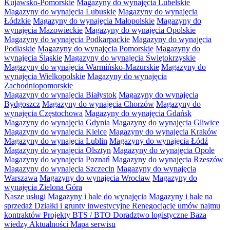
Kujawsko-Pomorskie
Magazyny do wynajęcia Lubelskie
Magazyny do wynajęcia Lubuskie
Magazyny do wynajęcia
Łódzkie
Magazyny do wynajęcia Małopolskie
Magazyny do
wynajęcia Mazowieckie
Magazyny do wynajęcia Opolskie
Magazyny do wynajęcia Podkarpackie
Magazyny do wynajęcia
Podlaskie
Magazyny do wynajęcia Pomorskie
Magazyny do
wynajęcia Śląskie
Magazyny do wynajęcia Świętokrzyskie
Magazyny do wynajęcia Warmińsko-Mazurskie
Magazyny do
wynajęcia Wielkopolskie
Magazyny do wynajęcia
Zachodniopomorskie
Magazyny do wynajęcia Białystok
Magazyny do wynajęcia
Bydgoszcz
Magazyny do wynajęcia Chorzów
Magazyny do
wynajęcia Częstochowa
Magazyny do wynajęcia Gdańsk
Magazyny do wynajęcia Gdynia
Magazyny do wynajęcia Gliwice
Magazyny do wynajęcia Kielce
Magazyny do wynajęcia Kraków
Magazyny do wynajęcia Lublin
Magazyny do wynajęcia Łódź
Magazyny do wynajęcia Olsztyn
Magazyny do wynajęcia Opole
Magazyny do wynajęcia Poznań
Magazyny do wynajęcia Rzeszów
Magazyny do wynajęcia Szczecin
Magazyny do wynajęcia
Warszawa
Magazyny do wynajęcia Wrocław
Magazyny do
wynajęcia Zielona Góra
Nasze usługi
Magazyny i hale do wynajęcia
Magazyny i hale na
sprzedaż
Działki i grunty inwestycyjne
Renegocjacje umów najmu
kontraktów
Projekty BTS / BTO
Doradztwo logistyczne
Baza
wiedzy
Aktualności
Mapa serwisu