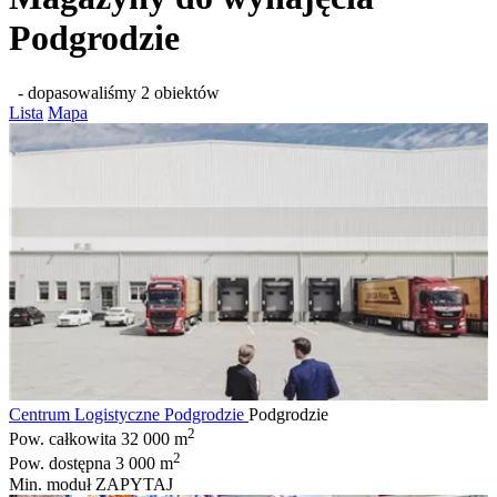
Podgrodzie
- dopasowaliśmy 2 obiektów
Lista
Mapa
Centrum Logistyczne Podgrodzie
Podgrodzie
2
Pow. całkowita
32 000 m
2
Pow. dostępna
3 000 m
Min. moduł
ZAPYTAJ