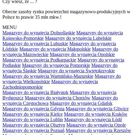
Czy wiesz, że ... ?
Obecne zasoby rynku powierzchni magazynowo-produkcyjnych w
Polsce to prawie 35 mln mkw.!
MENU
Magazyny do wynajęcia Dolnośląskie
Magazyny do wynajęcia
Kujawsko-Pomorskie
Magazyny do wynajęcia Lubelskie
Magazyny do wynajęcia Lubuskie
Magazyny do wynajęcia
Łódzkie
Magazyny do wynajęcia Małopolskie
Magazyny do
wynajęcia Mazowieckie
Magazyny do wynajęcia Opolskie
Magazyny do wynajęcia Podkarpackie
Magazyny do wynajęcia
Podlaskie
Magazyny do wynajęcia Pomorskie
Magazyny do
wynajęcia Śląskie
Magazyny do wynajęcia Świętokrzyskie
Magazyny do wynajęcia Warmińsko-Mazurskie
Magazyny do
wynajęcia Wielkopolskie
Magazyny do wynajęcia
Zachodniopomorskie
Magazyny do wynajęcia Białystok
Magazyny do wynajęcia
Bydgoszcz
Magazyny do wynajęcia Chorzów
Magazyny do
wynajęcia Częstochowa
Magazyny do wynajęcia Gdańsk
Magazyny do wynajęcia Gdynia
Magazyny do wynajęcia Gliwice
Magazyny do wynajęcia Kielce
Magazyny do wynajęcia Kraków
Magazyny do wynajęcia Lublin
Magazyny do wynajęcia Łódź
Magazyny do wynajęcia Olsztyn
Magazyny do wynajęcia Opole
Magazyny do wynajęcia Poznań
Magazyny do wynajęcia Rzeszów