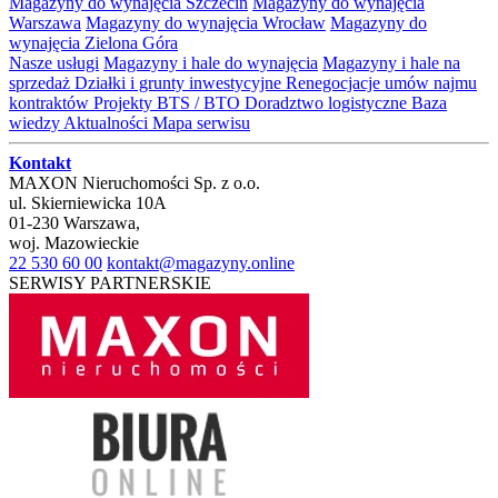
Magazyny do wynajęcia Szczecin
Magazyny do wynajęcia
Warszawa
Magazyny do wynajęcia Wrocław
Magazyny do
wynajęcia Zielona Góra
Nasze usługi
Magazyny i hale do wynajęcia
Magazyny i hale na
sprzedaż
Działki i grunty inwestycyjne
Renegocjacje umów najmu
kontraktów
Projekty BTS / BTO
Doradztwo logistyczne
Baza
wiedzy
Aktualności
Mapa serwisu
Kontakt
MAXON Nieruchomości Sp. z o.o.
ul.
Skierniewicka 10A
01-230
Warszawa
,
woj.
Mazowieckie
22 530 60 00
kontakt@magazyny.online
SERWISY PARTNERSKIE