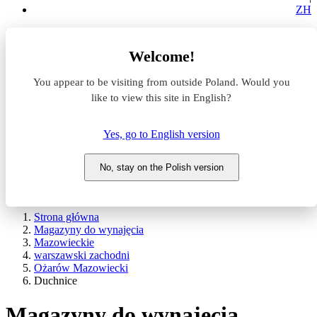
ZH
Lokalizacja
Welcome!
Powierzchnia
You appear to be visiting from outside Poland. Would you
like to view this site in English?
Typ transakcji
Wynajem
Sprzedaż
Yes, go to English version
Nazwa magazynu
No, stay on the Polish version
WYSZUKAJ
POKAŻ / UKRYJ FILTRY
Strona główna
Magazyny do wynajęcia
Mazowieckie
warszawski zachodni
Ożarów Mazowiecki
Duchnice
Magazyny do wynajęcia