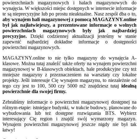
powierzchniach magazynowych i halach magazynowych do
wynajęcia. W większości miejsc dostępnych w internecie informacje
te są nieprecyzyjne lub po prostu nieaktualne. Nasz zespół dba o to,
aby wynajem hali magazynowej z pomocą MAGAZYNY.online
był jak najłatwiejeszy, a prezentowane informacje o wolnych
powierzchniach magazynowych były jak najbardziej
precyzyjne.
Dzięki codziennej aktualizacji jesteśmy w stanie
zapewnić najbardziej dokładne informacje o dostępności
powierzchni magazynowych.
MAGAZYNY.online to nie tylko magazyny do wynajęcia A-
klasowe. Można tutaj znaleźć także oferty na wynajem powierzchni
magazynowej w B-klasowych obiektach, hale produkcyjne czy też
mniejsze magazyny z przeznaczeniem na warsztaty czy lokalne
projekty. Jeśli interesuje Cię wynajem magazynu, to niezależnie od
tego czy jest to 100, 500 czy 5000 m2 znajdziesz tutaj
idealną
powierzchnie dla swojej firmy.
Zebraliśmy informacje o powierzchni magazynowej dostępnej na
różnym etapie: istniejące budynki, w trakcie budowy, planowane do
wybudowania lub też dostępne rozwiązania BTS. Wybierz
interesujący Cię region i znajdź swój wymarzony magazyn.
Wynajem powierzchni magazynowej jeszcze nigdy nie był tak
łatwy!