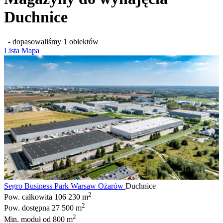
Duchnice
- dopasowaliśmy 1 obiektów
Lista
Mapa
Segro Business Park Warsaw Ożarów
Duchnice
2
Pow. całkowita
106 230 m
2
Pow. dostępna
27 500 m
2
Min. moduł
od 800 m