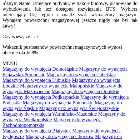
różnym etapie: istniejące budynki, w trakcie budowy, planowane do
wybudowania lub też dostępne rozwiązania BTS. Wybierz
interesujący Cię region i znajdź swój wymarzony magazyn.
Wynajem powierzchni magazynowej jeszcze nigdy nie był tak
łatwy!
Czy wiesz, że ... ?
Wskaźnik pustostanów powierzchni magazynowych wynosi
obecnie około 8%
MENU
Magazyny do wynajęcia Dolnośląskie
Magazyny do wynajęcia
Kujawsko-Pomorskie
Magazyny do wynajęcia Lubelskie
Magazyny do wynajęcia Lubuskie
Magazyny do wynajęcia
Łódzkie
Magazyny do wynajęcia Małopolskie
Magazyny do
wynajęcia Mazowieckie
Magazyny do wynajęcia Opolskie
Magazyny do wynajęcia Podkarpackie
Magazyny do wynajęcia
Podlaskie
Magazyny do wynajęcia Pomorskie
Magazyny do
wynajęcia Śląskie
Magazyny do wynajęcia Świętokrzyskie
Magazyny do wynajęcia Warmińsko-Mazurskie
Magazyny do
wynajęcia Wielkopolskie
Magazyny do wynajęcia
Zachodniopomorskie
Magazyny do wynajęcia Białystok
Magazyny do wynajęcia
Bydgoszcz
Magazyny do wynajęcia Chorzów
Magazyny do