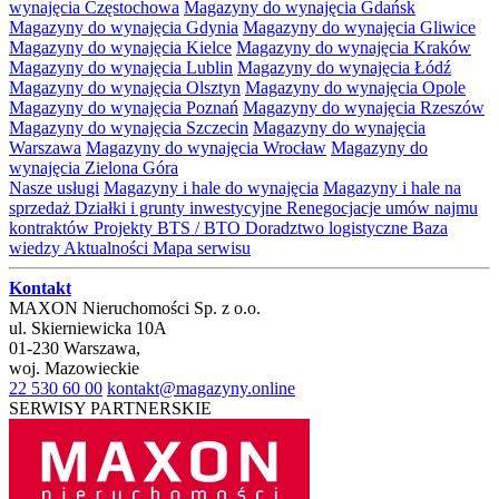
wynajęcia Częstochowa
Magazyny do wynajęcia Gdańsk
Magazyny do wynajęcia Gdynia
Magazyny do wynajęcia Gliwice
Magazyny do wynajęcia Kielce
Magazyny do wynajęcia Kraków
Magazyny do wynajęcia Lublin
Magazyny do wynajęcia Łódź
Magazyny do wynajęcia Olsztyn
Magazyny do wynajęcia Opole
Magazyny do wynajęcia Poznań
Magazyny do wynajęcia Rzeszów
Magazyny do wynajęcia Szczecin
Magazyny do wynajęcia
Warszawa
Magazyny do wynajęcia Wrocław
Magazyny do
wynajęcia Zielona Góra
Nasze usługi
Magazyny i hale do wynajęcia
Magazyny i hale na
sprzedaż
Działki i grunty inwestycyjne
Renegocjacje umów najmu
kontraktów
Projekty BTS / BTO
Doradztwo logistyczne
Baza
wiedzy
Aktualności
Mapa serwisu
Kontakt
MAXON Nieruchomości Sp. z o.o.
ul.
Skierniewicka 10A
01-230
Warszawa
,
woj.
Mazowieckie
22 530 60 00
kontakt@magazyny.online
SERWISY PARTNERSKIE