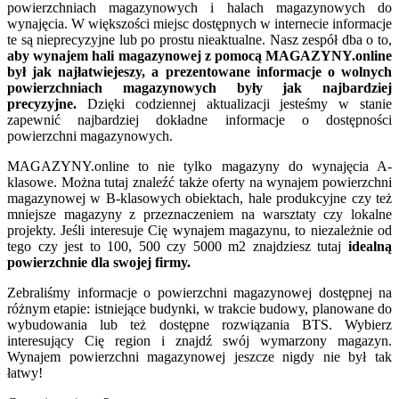
powierzchniach magazynowych i halach magazynowych do
wynajęcia. W większości miejsc dostępnych w internecie informacje
te są nieprecyzyjne lub po prostu nieaktualne. Nasz zespół dba o to,
aby wynajem hali magazynowej z pomocą MAGAZYNY.online
był jak najłatwiejeszy, a prezentowane informacje o wolnych
powierzchniach magazynowych były jak najbardziej
precyzyjne.
Dzięki codziennej aktualizacji jesteśmy w stanie
zapewnić najbardziej dokładne informacje o dostępności
powierzchni magazynowych.
MAGAZYNY.online to nie tylko magazyny do wynajęcia A-
klasowe. Można tutaj znaleźć także oferty na wynajem powierzchni
magazynowej w B-klasowych obiektach, hale produkcyjne czy też
mniejsze magazyny z przeznaczeniem na warsztaty czy lokalne
projekty. Jeśli interesuje Cię wynajem magazynu, to niezależnie od
tego czy jest to 100, 500 czy 5000 m2 znajdziesz tutaj
idealną
powierzchnie dla swojej firmy.
Zebraliśmy informacje o powierzchni magazynowej dostępnej na
różnym etapie: istniejące budynki, w trakcie budowy, planowane do
wybudowania lub też dostępne rozwiązania BTS. Wybierz
interesujący Cię region i znajdź swój wymarzony magazyn.
Wynajem powierzchni magazynowej jeszcze nigdy nie był tak
łatwy!