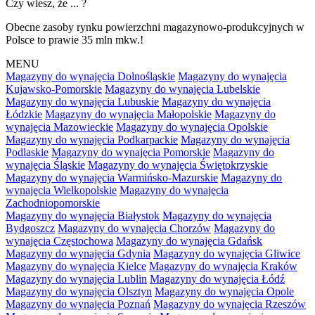
Czy wiesz, że ... ?
Obecne zasoby rynku powierzchni magazynowo-produkcyjnych w
Polsce to prawie 35 mln mkw.!
MENU
Magazyny do wynajęcia Dolnośląskie
Magazyny do wynajęcia
Kujawsko-Pomorskie
Magazyny do wynajęcia Lubelskie
Magazyny do wynajęcia Lubuskie
Magazyny do wynajęcia
Łódzkie
Magazyny do wynajęcia Małopolskie
Magazyny do
wynajęcia Mazowieckie
Magazyny do wynajęcia Opolskie
Magazyny do wynajęcia Podkarpackie
Magazyny do wynajęcia
Podlaskie
Magazyny do wynajęcia Pomorskie
Magazyny do
wynajęcia Śląskie
Magazyny do wynajęcia Świętokrzyskie
Magazyny do wynajęcia Warmińsko-Mazurskie
Magazyny do
wynajęcia Wielkopolskie
Magazyny do wynajęcia
Zachodniopomorskie
Magazyny do wynajęcia Białystok
Magazyny do wynajęcia
Bydgoszcz
Magazyny do wynajęcia Chorzów
Magazyny do
wynajęcia Częstochowa
Magazyny do wynajęcia Gdańsk
Magazyny do wynajęcia Gdynia
Magazyny do wynajęcia Gliwice
Magazyny do wynajęcia Kielce
Magazyny do wynajęcia Kraków
Magazyny do wynajęcia Lublin
Magazyny do wynajęcia Łódź
Magazyny do wynajęcia Olsztyn
Magazyny do wynajęcia Opole
Magazyny do wynajęcia Poznań
Magazyny do wynajęcia Rzeszów