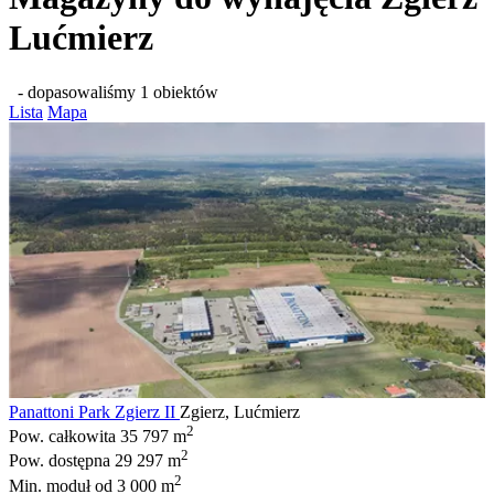
Lućmierz
- dopasowaliśmy 1 obiektów
Lista
Mapa
Panattoni Park Zgierz II
Zgierz, Lućmierz
2
Pow. całkowita
35 797 m
2
Pow. dostępna
29 297 m
2
Min. moduł
od 3 000 m