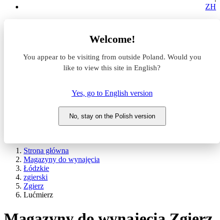
ZH
Lokalizacja
Welcome!
Powierzchnia
You appear to be visiting from outside Poland. Would you
like to view this site in English?
Typ transakcji
Wynajem
Sprzedaż
Yes, go to English version
Nazwa magazynu
No, stay on the Polish version
WYSZUKAJ
POKAŻ / UKRYJ FILTRY
Strona główna
Magazyny do wynajęcia
Łódzkie
zgierski
Zgierz
Lućmierz
Magazyny do wynajęcia Zgierz