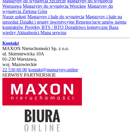
Magazyny do wynajęcia Szczecin
Magazyny do wynajęcia
Warszawa
Magazyny do wynajęcia Wrocław
Magazyny do
wynajęcia Zielona Góra
Nasze usługi
Magazyny i hale do wynajęcia
Magazyny i hale na
sprzedaż
Działki i grunty inwestycyjne
Renegocjacje umów najmu
kontraktów
Projekty BTS / BTO
Doradztwo logistyczne
Baza
wiedzy
Aktualności
Mapa serwisu
Kontakt
MAXON Nieruchomości Sp. z o.o.
ul.
Skierniewicka 10A
01-230
Warszawa
,
woj.
Mazowieckie
22 530 60 00
kontakt@magazyny.online
SERWISY PARTNERSKIE