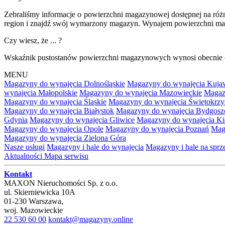
Zebraliśmy informacje o powierzchni magazynowej dostępnej na różn
region i znajdź swój wymarzony magazyn. Wynajem powierzchni maga
Czy wiesz, że ... ?
Wskaźnik pustostanów powierzchni magazynowych wynosi obecnie
MENU
Magazyny do wynajęcia Dolnośląskie
Magazyny do wynajęcia Kuja
wynajęcia Małopolskie
Magazyny do wynajęcia Mazowieckie
Magaz
Magazyny do wynajęcia Śląskie
Magazyny do wynajęcia Świętokrzy
Magazyny do wynajęcia Białystok
Magazyny do wynajęcia Bydgosz
Gdynia
Magazyny do wynajęcia Gliwice
Magazyny do wynajęcia Ki
Magazyny do wynajęcia Opole
Magazyny do wynajęcia Poznań
Mag
Magazyny do wynajęcia Zielona Góra
Nasze usługi
Magazyny i hale do wynajęcia
Magazyny i hale na spr
Aktualności
Mapa serwisu
Kontakt
MAXON Nieruchomości Sp. z o.o.
ul.
Skierniewicka 10A
01-230
Warszawa
,
woj.
Mazowieckie
22 530 60 00
kontakt@magazyny.online