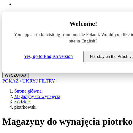
Lokalizacja
Welcome!
Powierzchnia
You appear to be visiting from outside Poland. Would you like t
site in English?
Typ transakcji
Wynajem
Sprzedaż
Yes, go to English version
No, stay on the Polish v
Nazwa magazynu
WYSZUKAJ
POKAŻ / UKRYJ FILTRY
Strona główna
Magazyny do wynajęcia
Łódzkie
piotrkowski
Magazyny do wynajęcia piotrk