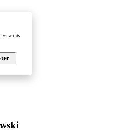
o view this
ersion
owski