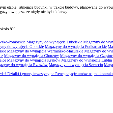
ym etapie: istniejące budynki, w trakcie budowy, planowane do wybu
zynowej jeszcze nigdy nie był tak łatwy!
 około 8%
wsko-Pomorskie
Magazyny do wynajęcia Lubelskie
Magazyny do wyna
yny do wynajęcia Opolskie
Magazyny do wynajęcia Podkarpackie
Ma
skie
Magazyny do wynajęcia Warmińsko-Mazurskie
Magazyny do wyna
cz
Magazyny do wynajęcia Chorzów
Magazyny do wynajęcia Często
elce
Magazyny do wynajęcia Kraków
Magazyny do wynajęcia Lublin
azyny do wynajęcia Rzeszów
Magazyny do wynajęcia Szczecin
Maga
zedaż
Działki i grunty inwestycyjne
Renegocjacje umów najmu kontra