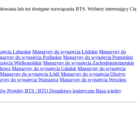
dowania lub też dostępne rozwiązania BTS. Wybierz interesujący Cię
jęcia Lubuskie
Magazyny do wynajęcia Łódzkie
Magazyny do
gazyny do wynajęcia Podlaskie
Magazyny do wynajęcia Pomorskie
jęcia Wielkopolskie
Magazyny do wynajęcia Zachodniopomorskie
chowa
Magazyny do wynajęcia Gdańsk
Magazyny do wynajęcia
Magazyny do wynajęcia Łódź
Magazyny do wynajęcia Olsztyn
zyny do wynajęcia Warszawa
Magazyny do wynajęcia Wrocław
któw
Projekty BTS / BTO
Doradztwo logistyczne
Baza wiedzy