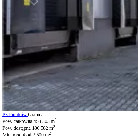
P3 Piotrków
Grabica
2
Pow. całkowita
453 303 m
2
Pow. dostępna
186 582 m
2
Min. moduł
od 2 500 m