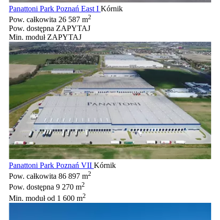
Panattoni Park Poznań East I
Kórnik
2
Pow. całkowita
26 587 m
Pow. dostępna
ZAPYTAJ
Min. moduł
ZAPYTAJ
Panattoni Park Poznań VII
Kórnik
2
Pow. całkowita
86 897 m
2
Pow. dostępna
9 270 m
2
Min. moduł
od 1 600 m