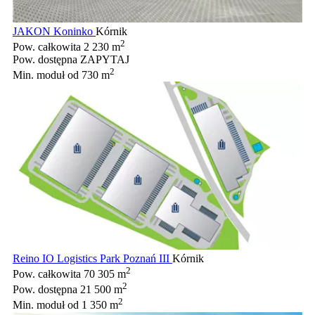
JAKON Koninko
Kórnik
2
Pow. całkowita
2 230 m
Pow. dostępna
ZAPYTAJ
2
Min. moduł
od 730 m
Reino IO Logistics Park Poznań III
Kórnik
2
Pow. całkowita
70 305 m
2
Pow. dostępna
21 500 m
2
Min. moduł
od 1 350 m