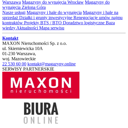
Warszawa
Magazyny do wynajęcia Wrocław
Magazyny do
wynajęcia Zielona Góra
Nasze usługi
Magazyny i hale do wynajęcia
Magazyny i hale na
sprzedaż
Działki i grunty inwestycyjne
Renegocjacje umów najmu
kontraktów
Projekty BTS / BTO
Doradztwo logistyczne
Baza
wiedzy
Aktualności
Mapa serwisu
Kontakt
MAXON Nieruchomości Sp. z o.o.
ul.
Skierniewicka 10A
01-230
Warszawa
,
woj.
Mazowieckie
22 530 60 00
kontakt@magazyny.online
SERWISY PARTNERSKIE