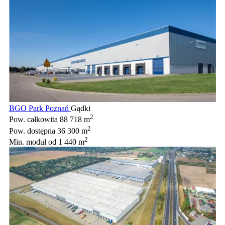
BGO Park Poznań
Gądki
2
Pow. całkowita
88 718 m
2
Pow. dostępna
36 300 m
2
Min. moduł
od 1 440 m