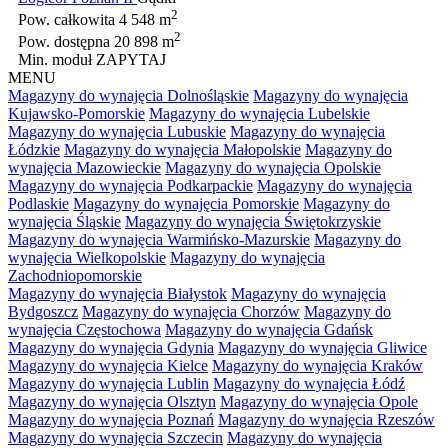
2
Pow. całkowita
4 548 m
2
Pow. dostępna
20 898 m
Min. moduł
ZAPYTAJ
MENU
Magazyny do wynajęcia Dolnośląskie
Magazyny do wynajęcia
Kujawsko-Pomorskie
Magazyny do wynajęcia Lubelskie
Magazyny do wynajęcia Lubuskie
Magazyny do wynajęcia
Łódzkie
Magazyny do wynajęcia Małopolskie
Magazyny do
wynajęcia Mazowieckie
Magazyny do wynajęcia Opolskie
Magazyny do wynajęcia Podkarpackie
Magazyny do wynajęcia
Podlaskie
Magazyny do wynajęcia Pomorskie
Magazyny do
wynajęcia Śląskie
Magazyny do wynajęcia Świętokrzyskie
Magazyny do wynajęcia Warmińsko-Mazurskie
Magazyny do
wynajęcia Wielkopolskie
Magazyny do wynajęcia
Zachodniopomorskie
Magazyny do wynajęcia Białystok
Magazyny do wynajęcia
Bydgoszcz
Magazyny do wynajęcia Chorzów
Magazyny do
wynajęcia Częstochowa
Magazyny do wynajęcia Gdańsk
Magazyny do wynajęcia Gdynia
Magazyny do wynajęcia Gliwice
Magazyny do wynajęcia Kielce
Magazyny do wynajęcia Kraków
Magazyny do wynajęcia Lublin
Magazyny do wynajęcia Łódź
Magazyny do wynajęcia Olsztyn
Magazyny do wynajęcia Opole
Magazyny do wynajęcia Poznań
Magazyny do wynajęcia Rzeszów
Magazyny do wynajęcia Szczecin
Magazyny do wynajęcia