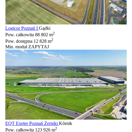
Logicor Poznań I
Gądki
2
Pow. całkowita
88 802 m
2
Pow. dostępna
12 828 m
Min. moduł
ZAPYTAJ
EQT Exeter Poznań Żerniki
Kórnik
2
Pow. całkowita
123 926 m