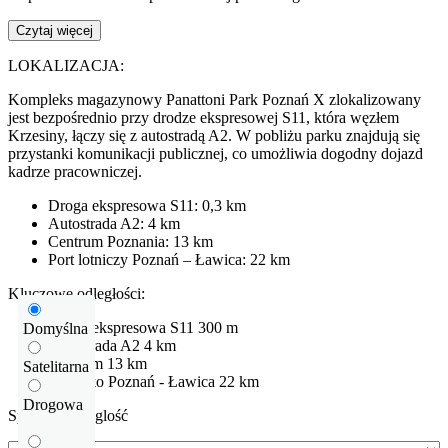
Czytaj więcej
LOKALIZACJA:
Kompleks magazynowy Panattoni Park Poznań X zlokalizowany
jest bezpośrednio przy drodze ekspresowej S11, która węzłem
Krzesiny, łączy się z autostradą A2. W pobliżu parku znajdują się
przystanki komunikacji publicznej, co umożliwia dogodny dojazd
kadrze pracowniczej.
Droga ekspresowa S11: 0,3 km
Autostrada A2: 4 km
Centrum Poznania: 13 km
Port lotniczy Poznań – Ławica: 22 km
Kluczowe odległości:
Droga ekspresowa
S11
300 m
Domyślna
Autostrada
A2
4 km
Centrum
13 km
Satelitarna
Lotnisko
Poznań - Ławica
22 km
Drogowa
Sprawdź odleglość