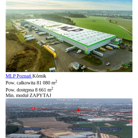
MLP Poznań
Kórnik
2
Pow. całkowita
81 080 m
2
Pow. dostępna
8 661 m
Min. moduł
ZAPYTAJ