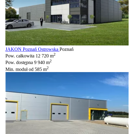
JAKON Poznań Ostrowska
Poznań
2
Pow. całkowita
12 720 m
2
Pow. dostępna
9 940 m
2
Min. moduł
od 585 m