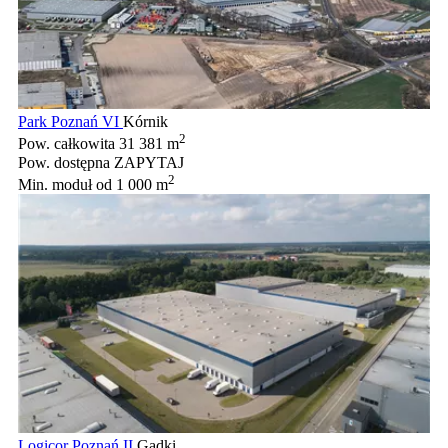
Park Poznań VI
Kórnik
2
Pow. całkowita
31 381 m
Pow. dostępna
ZAPYTAJ
2
Min. moduł
od 1 000 m
Logicor Poznań II
Gądki