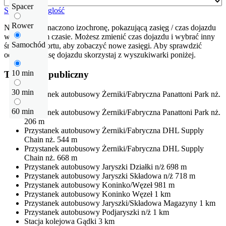
Spacer
Sprawdź odleglość
Rower
Na mapie zaznaczono izochronę, pokazującą zasięg / czas dojazdu
w określonym czasie. Możesz zmienić czas dojazdu i wybrać inny
Samochód
środek transportu, aby zobaczyć nowe zasięgi. Aby sprawdzić
odłegłość i trasę dojazdu skorzystaj z wyszukiwarki poniżej.
10 min
Transport publiczny
30 min
Przystanek autobusowy
Żerniki/Fabryczna Panattoni Park nż.
170 m
60 min
Przystanek autobusowy
Żerniki/Fabryczna Panattoni Park nż.
206 m
Przystanek autobusowy
Żerniki/Fabryczna DHL Supply
Chain nż.
544 m
Przystanek autobusowy
Żerniki/Fabryczna DHL Supply
Chain nż.
668 m
Przystanek autobusowy
Jaryszki Działki n/ż
698 m
Przystanek autobusowy
Jaryszki Składowa n/ż
718 m
Przystanek autobusowy
Koninko/Węzeł
981 m
Przystanek autobusowy
Koninko Węzeł
1 km
Przystanek autobusowy
Jaryszki/Składowa Magazyny
1 km
Przystanek autobusowy
Podjaryszki n/ż
1 km
Stacja kolejowa
Gądki
3 km