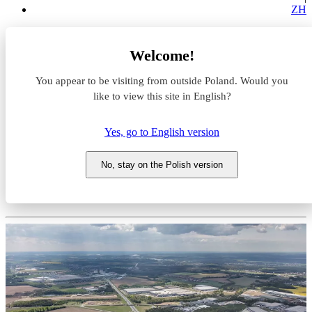
ZH
Magazyny do wynajęcia
Welcome!
Wielkopolskie
poznański
You appear to be visiting from outside Poland. Would you
Kórnik
Panattoni Park Poznań X
like to view this site in English?
Magazyn do wynajęcia
Yes, go to English version
Panattoni Park Poznań X
No, stay on the Polish version
Wielkopolskie, poznański, Kórnik