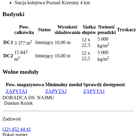
Stacja kolejowa
Poznań Krzesiny
4 km
Budynki
Pow.
Wysokość
Siatka
Nośność
Status
Tryskacz
całkowita
składowania
słupów
posadzki
5 000
12 x
2
DC1
Istniejący
10,00 m
3 377 m
2
22,5
kg/m
15 847
5 000
12 x
DC2
Istniejący
10,00 m
2
2
22,5
m
kg/m
Wolne moduły
Pow. magazynowa
Minimalny moduł
Sprawdź dostępność
ZAPYTAJ
ZAPYTAJ
ZAPYTAJ
DORADCA DS. NAJMU
Damian Rożek
Zadzwoń
(22) 452 44 41
Pokaż numer