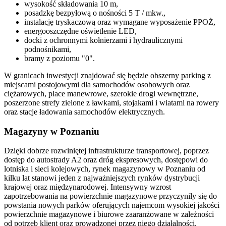
wysokość składowania 10 m,
posadzkę bezpyłową o nośności 5 T / mkw.,
instalację tryskaczową oraz wymagane wyposażenie PPOŻ,
energooszczędne oświetlenie LED,
docki z ochronnymi kołnierzami i hydraulicznymi
podnośnikami,
bramy z poziomu "0".
W granicach inwestycji znajdować się będzie obszerny parking z
miejscami postojowymi dla samochodów osobowych oraz
ciężarowych, place manewrowe, szerokie drogi wewnętrzne,
poszerzone strefy zielone z ławkami, stojakami i wiatami na rowery
oraz stacje ładowania samochodów elektrycznych.
Magazyny w Poznaniu
Dzięki dobrze rozwiniętej infrastrukturze transportowej, poprzez
dostęp do autostrady A2 oraz dróg ekspresowych, dostępowi do
lotniska i sieci kolejowych, rynek magazynowy w Poznaniu od
kilku lat stanowi jeden z najważniejszych rynków dystrybucji
krajowej oraz międzynarodowej. Intensywny wzrost
zapotrzebowania na powierzchnie magazynowe przyczyniły się do
powstania nowych parków oferujących najemcom wysokiej jakości
powierzchnie magazynowe i biurowe zaaranżowane w zależności
od potrzeb klient oraz prowadzonej przez niego działalności.