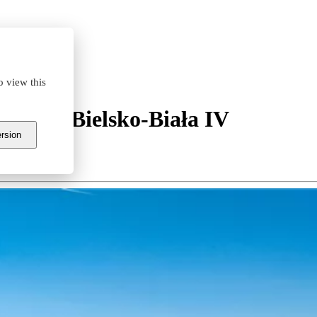
o view this
i Park Bielsko-Biała IV
ersion
ina