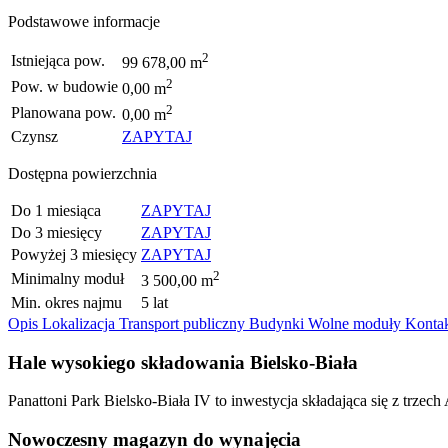
Podstawowe informacje
2
Istniejąca pow.
99 678,00 m
2
Pow. w budowie
0,00 m
2
Planowana pow.
0,00 m
Czynsz
ZAPYTAJ
Dostępna powierzchnia
Do 1 miesiąca
ZAPYTAJ
Do 3 miesięcy
ZAPYTAJ
Powyżej 3 miesięcy
ZAPYTAJ
2
Minimalny moduł
3 500,00 m
Min. okres najmu
5 lat
Opis
Lokalizacja
Transport publiczny
Budynki
Wolne moduły
Konta
Hale wysokiego składowania Bielsko-Biała
Panattoni Park Bielsko-Biała IV to inwestycja składająca się z trz
Nowoczesny magazyn do wynajęcia