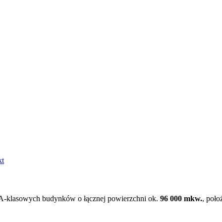
kt
ech A-klasowych budynków o łącznej powierzchni ok.
96 000 mkw.
, poło