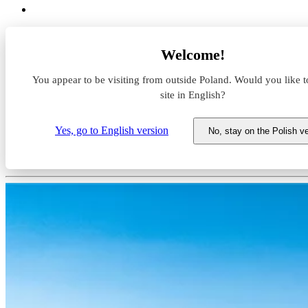
Magazyny do wynajęcia
Welcome!
Śląskie
Bielsko-Biała
You appear to be visiting from outside Poland. Would you like t
Panattoni Park Bielsko-Biała IV
site in English?
Magazyn do wynajęcia Panatton
Yes, go to English version
No, stay on the Polish v
Śląskie, Bielsko-Biała, ul. ks. Józefa Londz