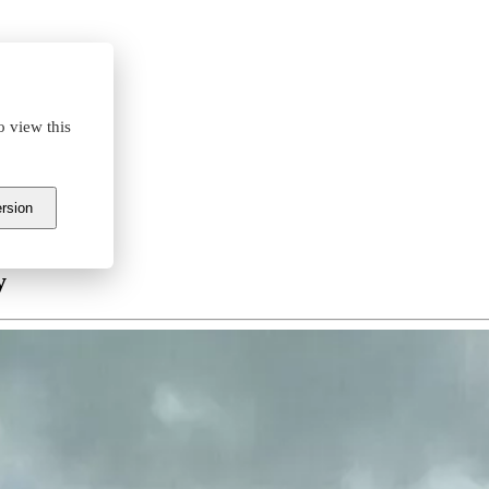
o view this
ersion
y