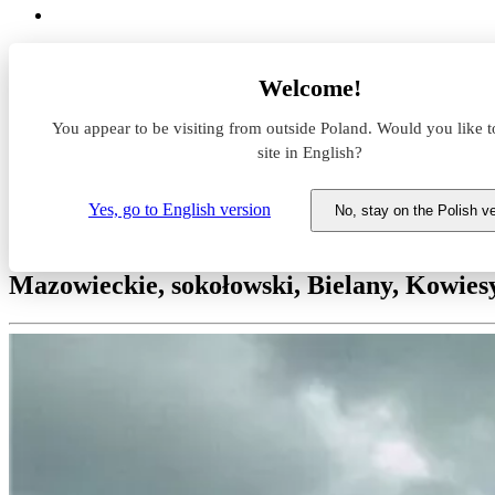
Magazyny do wynajęcia
Welcome!
Mazowieckie
sokołowski
You appear to be visiting from outside Poland. Would you like t
Bielany
Kowiesy
site in English?
Kowiesy
Yes, go to English version
No, stay on the Polish v
Magazyn do wynajęcia Kowiesy
Mazowieckie, sokołowski, Bielany, Kowies