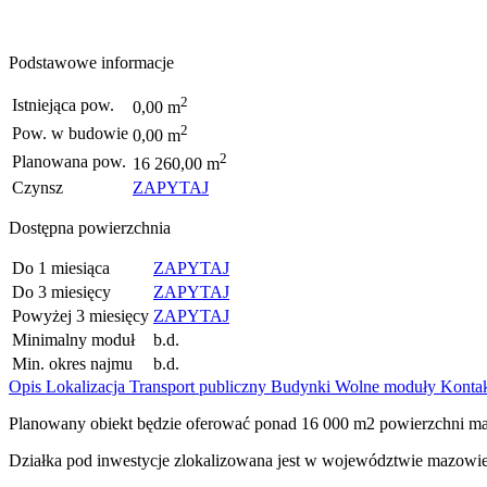
Podstawowe informacje
2
Istniejąca pow.
0,00 m
2
Pow. w budowie
0,00 m
2
Planowana pow.
16 260,00 m
Czynsz
ZAPYTAJ
Dostępna powierzchnia
Do 1 miesiąca
ZAPYTAJ
Do 3 miesięcy
ZAPYTAJ
Powyżej 3 miesięcy
ZAPYTAJ
Minimalny moduł
b.d.
Min. okres najmu
b.d.
Opis
Lokalizacja
Transport publiczny
Budynki
Wolne moduły
Konta
Planowany obiekt będzie oferować ponad 16 000 m2 powierzchni ma
Działka pod inwestycje zlokalizowana jest w województwie mazowi