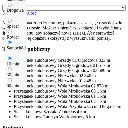
Drogowa
Sprawdź odleglość
Na mapie zaznaczono izochronę, pokazującą zasięg / czas dojazdu
Spacer
w określonym czasie. Możesz zmienić czas dojazdu i wybrać inny
środek transportu, aby zobaczyć nowe zasięgi. Aby sprawdzić
Rower
odłegłość i trasę dojazdu skorzystaj z wyszukiwarki poniżej.
Samochód
Transport publiczny
Przystanek autobusowy
Grzędy ul. Ogrodowa
323 m
10 min
Przystanek autobusowy
Grzędy Ogrodowa 01
517 m
Przystanek autobusowy
Grzędy Ogrodowa 02
589 m
30 min
Przystanek autobusowy
Niezwykła 02
846 m
Przystanek autobusowy
Niezwykła 01
848 m
60 min
Przystanek autobusowy
Wola Mrokowska 02
878 m
Przystanek autobusowy
Wola Mrokowska 03
1 km
Przystanek autobusowy
Wola Mrokowska 01
1 km
Przystanek autobusowy
Wola Mrokowska 02
1 km
Przystanek autobusowy
Wola Przypkowska ul. Długa
1 km
Stacja kolejowa
Szczaki Złotokłos
4 km
Stacja kolejowa
Tarczyn Wąskotorowy
5 km
Budynki