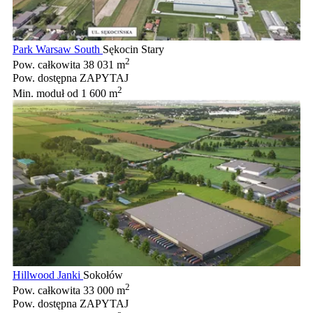
Park Warsaw South
Sękocin Stary
2
Pow. całkowita
38 031 m
Pow. dostępna
ZAPYTAJ
2
Min. moduł
od 1 600 m
Hillwood Janki
Sokołów
2
Pow. całkowita
33 000 m
Pow. dostępna
ZAPYTAJ