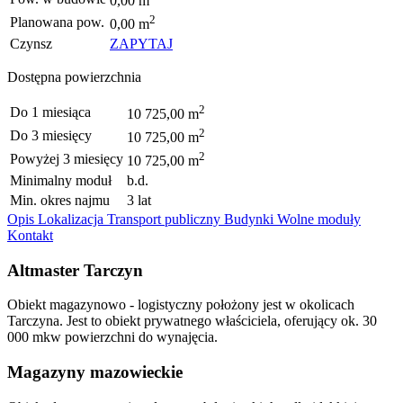
0,00 m
2
Planowana pow.
0,00 m
Czynsz
ZAPYTAJ
Dostępna powierzchnia
2
Do 1 miesiąca
10 725,00 m
2
Do 3 miesięcy
10 725,00 m
2
Powyżej 3 miesięcy
10 725,00 m
Minimalny moduł
b.d.
Min. okres najmu
3 lat
Opis
Lokalizacja
Transport publiczny
Budynki
Wolne moduły
Kontakt
Altmaster Tarczyn
Obiekt magazynowo - logistyczny położony jest w okolicach
Tarczyna. Jest to obiekt prywatnego właściciela, oferujący ok. 30
000 mkw powierzchni do wynajęcia.
Magazyny mazowieckie