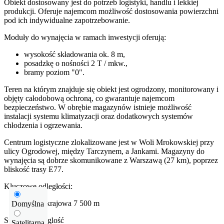
Obiekt dostosowany jest do potrzeb logistyki, handlu i lekkiej
produkcji. Oferuje najemcom możliwość dostosowania powierzchni
pod ich indywidualne zapotrzebowanie.
Moduły do wynajęcia w ramach inwestycji oferują:
wysokość składowania ok. 8 m,
posadzkę o nośności 2 T / mkw.,
bramy poziom "0".
Teren na którym znajduje się obiekt jest ogrodzony, monitorowany i
objęty całodobową ochroną, co gwarantuje najemcom
bezpieczeństwo. W obrębie magazynów istnieje możliwość
instalacji systemu klimatyzacji oraz dodatkowych systemów
chłodzenia i ogrzewania.
Centrum logistyczne zlokalizowane jest w Woli Mrokowskiej przy
ulicy Ogrodowej, między Tarczynem, a Jankami. Magazyny do
wynajęcia są dobrze skomunikowane z Warszawą (27 km), poprzez
bliskość trasy E77.
Kluczowe odległości:
Droga krajowa
7
500 m
Domyślna
Sprawdź odleglość
Satelitarna