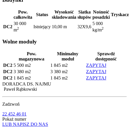
Pow.
Wysokość
Siatka
Nośność
Status
Tryskacz
całkowita
składowania
słupów
posadzki
30 000
5 000
DC2
Istniejący
10,00 m
32X9,6
2
2
m
kg/m
Wolne moduły
Pow.
Minimalny
Sprawdź
magazynowa
moduł
dostępność
DC2
5 500 m2
1 845 m2
ZAPYTAJ
DC2
3 380 m2
3 380 m2
ZAPYTAJ
DC2
1 845 m2
1 845 m2
ZAPYTAJ
DORADCA DS. NAJMU
Paweł Rąbkowski
Zadzwoń
22 452 46 01
Pokaż numer
LUB NAPISZ DO NAS