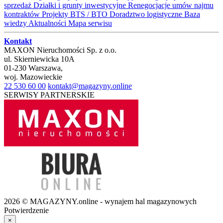
sprzedaż
Działki i grunty inwestycyjne
Renegocjacje umów najmu
kontraktów
Projekty BTS / BTO
Doradztwo logistyczne
Baza
wiedzy
Aktualności
Mapa serwisu
Kontakt
MAXON Nieruchomości Sp. z o.o.
ul.
Skierniewicka 10A
01-230
Warszawa
,
woj.
Mazowieckie
22 530 60 00
kontakt@magazyny.online
SERWISY PARTNERSKIE
2026 © MAGAZYNY.online - wynajem hal magazynowych
Potwierdzenie
×