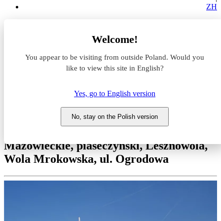
ZH
Magazyny do wynajęcia
Welcome!
Mazowieckie
piaseczyński
You appear to be visiting from outside Poland. Would you
Lesznowola
Wola Mrokowska
like to view this site in English?
Altmaster Tarczyn
Yes, go to English version
Magazyn do wynajęcia
Altmaster Tarczyn
No, stay on the Polish version
Mazowieckie, piaseczyński, Lesznowola,
Wola Mrokowska, ul. Ogrodowa