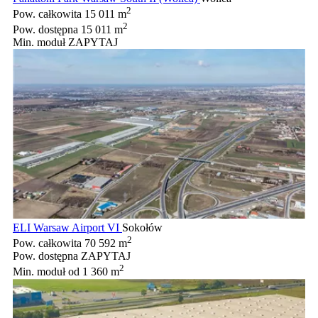
2
Pow. całkowita
15 011 m
2
Pow. dostępna
15 011 m
Min. moduł
ZAPYTAJ
ELI Warsaw Airport VI
Sokołów
2
Pow. całkowita
70 592 m
Pow. dostępna
ZAPYTAJ
2
Min. moduł
od 1 360 m