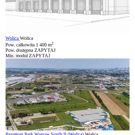
Wolica
Wolica
2
Pow. całkowita
1 400 m
Pow. dostępna
ZAPYTAJ
Min. moduł
ZAPYTAJ
Panattoni Park Warsaw South II (Wolica)
Wolica