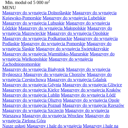
2
Min. moduł
od 5 000 m
MENU
Magazyny do wynajęcia Dolnośląskie
Magazyny do wynajęcia
Kujawsko-Pomorskie
Magazyny do wynajęcia Lubelskie
Magazyny do wynajęcia Lubuskie
Magazyny do wynajęcia
Łódzkie
Magazyny do wynajęcia Małopolskie
Magazyny do
wynajęcia Mazowieckie
Magazyny do wynajęcia Opolskie
Magazyny do wynajęcia Podkarpackie
Magazyny do wynajęcia
Podlaskie
Magazyny do wynajęcia Pomorskie
Magazyny do
wynajęcia Śląskie
Magazyny do wynajęcia Świętokrzyskie
Magazyny do wynajęcia Warmińsko-Mazurskie
Magazyny do
wynajęcia Wielkopolskie
Magazyny do wynajęcia
Zachodniopomorskie
Magazyny do wynajęcia Białystok
Magazyny do wynajęcia
Bydgoszcz
Magazyny do wynajęcia Chorzów
Magazyny do
wynajęcia Częstochowa
Magazyny do wynajęcia Gdańsk
Magazyny do wynajęcia Gdynia
Magazyny do wynajęcia Gliwice
Magazyny do wynajęcia Kielce
Magazyny do wynajęcia Kraków
Magazyny do wynajęcia Lublin
Magazyny do wynajęcia Łódź
Magazyny do wynajęcia Olsztyn
Magazyny do wynajęcia Opole
Magazyny do wynajęcia Poznań
Magazyny do wynajęcia Rzeszów
Magazyny do wynajęcia Szczecin
Magazyny do wynajęcia
Warszawa
Magazyny do wynajęcia Wrocław
Magazyny do
wynajęcia Zielona Góra
Nasze usługi
Magazyny i hale do wynajęcia
Magazyny i hale na