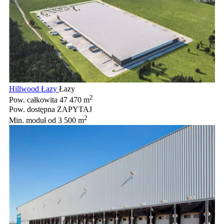
Hillwood Łazy
Łazy
2
Pow. całkowita
47 470 m
Pow. dostępna
ZAPYTAJ
2
Min. moduł
od 3 500 m