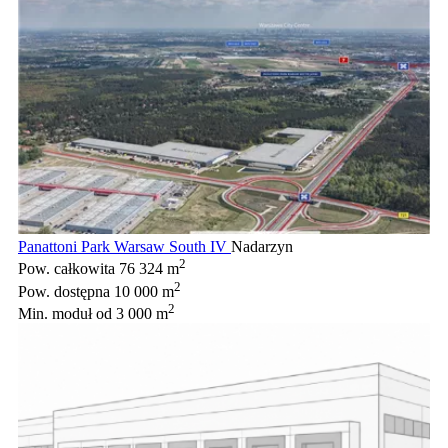
Panattoni Park Warsaw South IV
Nadarzyn
2
Pow. całkowita
76 324 m
2
Pow. dostępna
10 000 m
2
Min. moduł
od 3 000 m