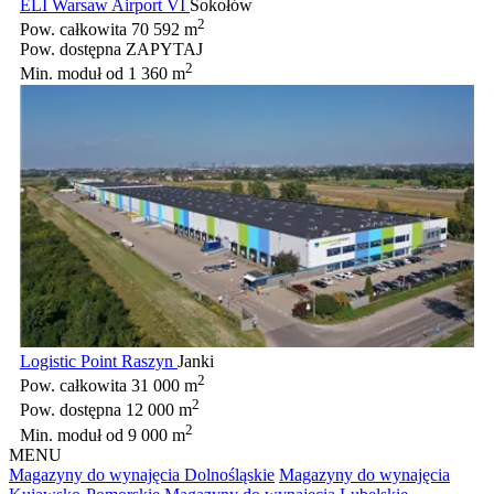
ELI Warsaw Airport VI
Sokołów
2
Pow. całkowita
70 592 m
Pow. dostępna
ZAPYTAJ
2
Min. moduł
od 1 360 m
Logistic Point Raszyn
Janki
2
Pow. całkowita
31 000 m
2
Pow. dostępna
12 000 m
2
Min. moduł
od 9 000 m
MENU
Magazyny do wynajęcia Dolnośląskie
Magazyny do wynajęcia