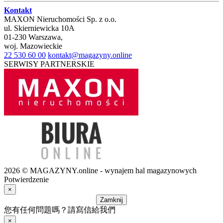
Kontakt
MAXON Nieruchomości Sp. z o.o.
ul.
Skierniewicka 10A
01-230
Warszawa
,
woj.
Mazowieckie
22 530 60 00
kontakt@magazyny.online
SERWISY PARTNERSKIE
2026 © MAGAZYNY.online - wynajem hal magazynowych
Potwierdzenie
×
Zamknij
您有任何問題嗎？請寫信給我們
×