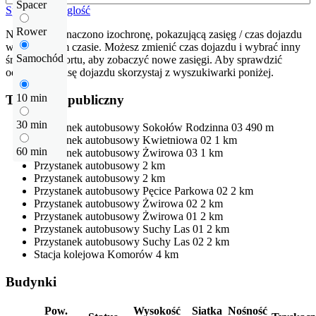
Spacer
Sprawdź odleglość
Rower
Na mapie zaznaczono izochronę, pokazującą zasięg / czas dojazdu
w określonym czasie. Możesz zmienić czas dojazdu i wybrać inny
Samochód
środek transportu, aby zobaczyć nowe zasięgi. Aby sprawdzić
odłegłość i trasę dojazdu skorzystaj z wyszukiwarki poniżej.
10 min
Transport publiczny
30 min
Przystanek autobusowy
Sokołów Rodzinna 03
490 m
Przystanek autobusowy
Kwietniowa 02
1 km
60 min
Przystanek autobusowy
Żwirowa 03
1 km
Przystanek autobusowy
2 km
Przystanek autobusowy
2 km
Przystanek autobusowy
Pęcice Parkowa 02
2 km
Przystanek autobusowy
Żwirowa 02
2 km
Przystanek autobusowy
Żwirowa 01
2 km
Przystanek autobusowy
Suchy Las 01
2 km
Przystanek autobusowy
Suchy Las 02
2 km
Stacja kolejowa
Komorów
4 km
Budynki
Pow.
Wysokość
Siatka
Nośność