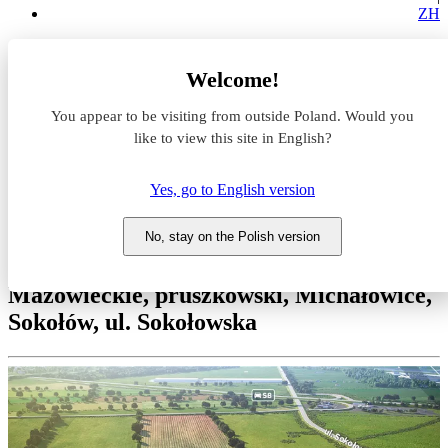
ZH
Magazyny do wynajęcia
Welcome!
Mazowieckie
pruszkowski
You appear to be visiting from outside Poland. Would you
Michałowice
Sokołów
like to view this site in English?
Hillwood Janki II
Yes, go to English version
Magazyn do wynajęcia
Hillwood Janki II
No, stay on the Polish version
Mazowieckie, pruszkowski, Michałowice,
Sokołów, ul. Sokołowska