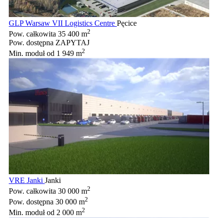
GLP Warsaw VII Logistics Centre
Pęcice
2
Pow. całkowita
35 400 m
Pow. dostępna
ZAPYTAJ
2
Min. moduł
od 1 949 m
VRE Janki
Janki
2
Pow. całkowita
30 000 m
2
Pow. dostępna
30 000 m
2
Min. moduł
od 2 000 m