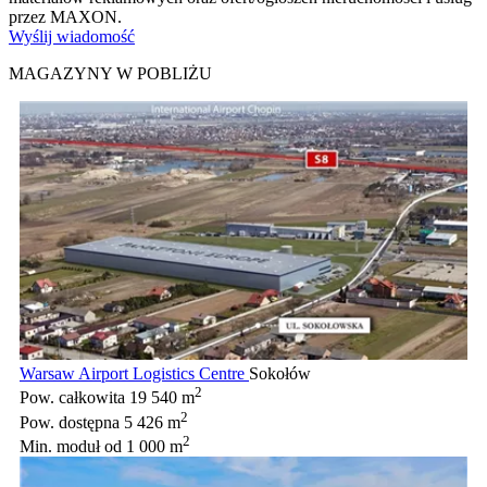
przez MAXON.
Wyślij wiadomość
MAGAZYNY W POBLIŻU
Warsaw Airport Logistics Centre
Sokołów
2
Pow. całkowita
19 540 m
2
Pow. dostępna
5 426 m
2
Min. moduł
od 1 000 m