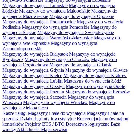
Kujawsko-Pomorskie
Magazyny do wynajęcia Lubelskie
Magazyny do wynajęcia Lubuskie
Magazyny do wynajęcia
Łódzkie
Magazyny do wynajęcia Małopolskie
Magazyny do
wynajęcia Mazowieckie
Magazyny do wynajęcia Opolskie
Magazyny do wynajęcia Podkarpackie
Magazyny do wynajęcia
Podlaskie
Magazyny do wynajęcia Pomorskie
Magazyny do
wynajęcia Śląskie
Magazyny do wynajęcia Świętokrzyskie
Magazyny do wynajęcia Warmińsko-Mazurskie
Magazyny do
wynajęcia Wielkopolskie
Magazyny do wynajęcia
Zachodniopomorskie
Magazyny do wynajęcia Białystok
Magazyny do wynajęcia
Bydgoszcz
Magazyny do wynajęcia Chorzów
Magazyny do
wynajęcia Częstochowa
Magazyny do wynajęcia Gdańsk
Magazyny do wynajęcia Gdynia
Magazyny do wynajęcia Gliwice
Magazyny do wynajęcia Kielce
Magazyny do wynajęcia Kraków
Magazyny do wynajęcia Lublin
Magazyny do wynajęcia Łódź
Magazyny do wynajęcia Olsztyn
Magazyny do wynajęcia Opole
Magazyny do wynajęcia Poznań
Magazyny do wynajęcia Rzeszów
Magazyny do wynajęcia Szczecin
Magazyny do wynajęcia
Warszawa
Magazyny do wynajęcia Wrocław
Magazyny do
wynajęcia Zielona Góra
Nasze usługi
Magazyny i hale do wynajęcia
Magazyny i hale na
sprzedaż
Działki i grunty inwestycyjne
Renegocjacje umów najmu
kontraktów
Projekty BTS / BTO
Doradztwo logistyczne
Baza
wiedzy
Aktualności
Mapa serwisu