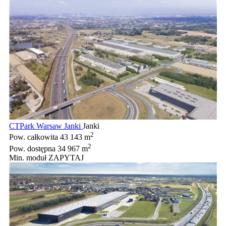
CTPark Warsaw Janki
Janki
2
Pow. całkowita
43 143 m
2
Pow. dostępna
34 967 m
Min. moduł
ZAPYTAJ