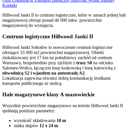
Opis
Lokalizacja
Transport publiczny
Budynki
Wolne moduły
Kontakt
Hillwood Janki II to centrum logistyczne, które w ramach jednej hali
magazynowej oferuje ponad 46 000 mkw. powierzchni
magazynowej do wynajęcia.
Centrum logistyczne Hillwood Janki II
Hillwood Janki Sokołów to nowoczesne centrum logistyczne
oferujące 33 000 m2 powierzchni magazynowej. Obiekt
zlokalizowany jest 17 km na południowy zachód od centrum
Warszawy, bezpośrednio przy zjeździe z
trasy S8
na odcinku
Salomea-Wolica, łączącym trasę krakowską i trasę katowicką z
obwodnicą S2 i wjazdem na autostradę A2
.
Lokalizacja zapewnia również dobrą komunikację środkami
transportu publicznego ze stolicą.
Hale magazynowe klasy A mazowieckie
Wszystkie powierzchnie magazynowe na terenie Hillwood Janki II
spełniają poniższe parametry:
wysokość składowania
10 m
siatka słupów
12 x 24 m