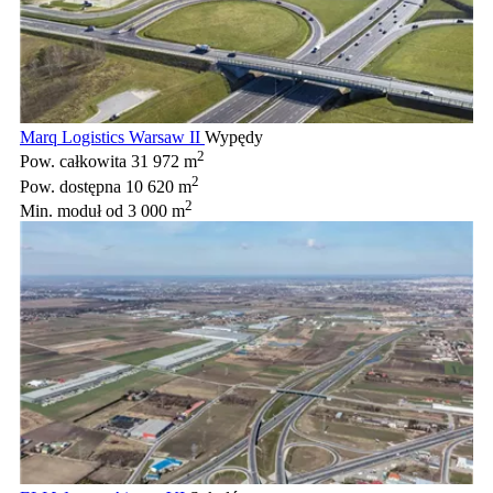
Marq Logistics Warsaw II
Wypędy
2
Pow. całkowita
31 972 m
2
Pow. dostępna
10 620 m
2
Min. moduł
od 3 000 m