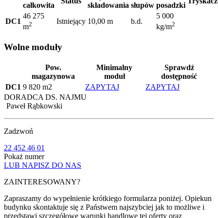
Status
Tryskacz
całkowita
składowania
słupów
posadzki
46 275
5 000
DC1
Istniejący
10,00 m
b.d.
2
2
m
kg/m
Wolne moduły
Pow.
Minimalny
Sprawdź
magazynowa
moduł
dostępność
DC1
9 820 m2
ZAPYTAJ
ZAPYTAJ
DORADCA DS. NAJMU
Paweł Rąbkowski
Zadzwoń
22 452 46 01
Pokaż numer
LUB NAPISZ DO NAS
ZAINTERESOWANY?
Zapraszamy do wypełnienie krótkiego formularza poniżej. Opiekun
budynku skontaktuje się z Państwem najszybciej jak to możliwe i
przedstawi szczegółowe warunki handlowe tej oferty oraz