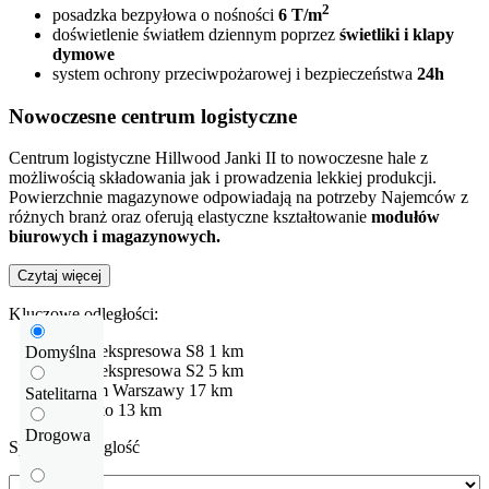
2
posadzka bezpyłowa o nośności
6 T/m
doświetlenie światłem dziennym poprzez
świetliki i klapy
dymowe
system ochrony przeciwpożarowej i bezpieczeństwa
24h
Nowoczesne centrum logistyczne
Centrum logistyczne Hillwood Janki II to nowoczesne hale z
możliwością składowania jak i prowadzenia lekkiej produkcji.
Powierzchnie magazynowe odpowiadają na potrzeby Najemców z
różnych branż oraz oferują elastyczne kształtowanie
modułów
biurowych i magazynowych.
Czytaj więcej
Kluczowe odległości:
Droga ekspresowa
S8
1 km
Domyślna
Droga ekspresowa
S2
5 km
centrum Warszawy
17 km
Satelitarna
Lotnisko
13 km
Drogowa
Sprawdź odleglość