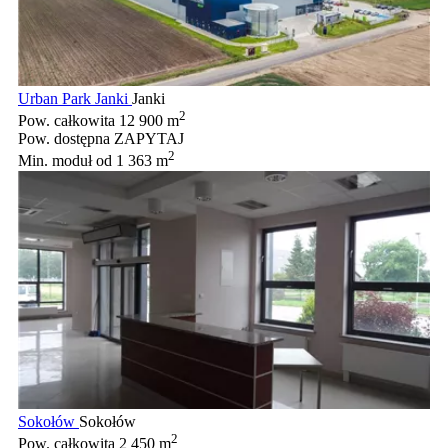
Urban Park Janki
Janki
2
Pow. całkowita
12 900 m
Pow. dostępna
ZAPYTAJ
2
Min. moduł
od 1 363 m
Sokołów
Sokołów
2
Pow. całkowita
2 450 m