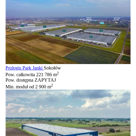
Prologis Park Janki
Sokołów
2
Pow. całkowita
221 786 m
Pow. dostępna
ZAPYTAJ
2
Min. moduł
od 2 900 m