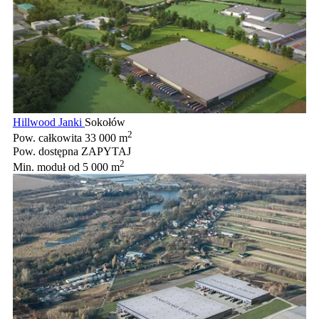
Hillwood Janki
Sokołów
2
Pow. całkowita
33 000 m
Pow. dostępna
ZAPYTAJ
2
Min. moduł
od 5 000 m