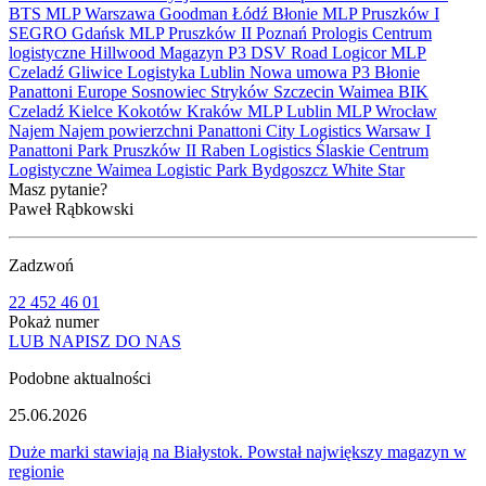
BTS
MLP
Warszawa
Goodman
Łódź
Błonie
MLP Pruszków I
SEGRO
Gdańsk
MLP Pruszków II
Poznań
Prologis
Centrum
logistyczne
Hillwood
Magazyn
P3
DSV Road
Logicor
MLP
Czeladź
Gliwice
Logistyka
Lublin
Nowa umowa
P3 Błonie
Panattoni Europe
Sosnowiec
Stryków
Szczecin
Waimea
BIK
Czeladź
Kielce
Kokotów
Kraków
MLP Lublin
MLP Wrocław
Najem
Najem powierzchni
Panattoni City Logistics Warsaw I
Panattoni Park Pruszków II
Raben Logistics
Ślaskie Centrum
Logistyczne
Waimea Logistic Park Bydgoszcz
White Star
Masz pytanie?
Paweł Rąbkowski
Zadzwoń
22 452 46 01
Pokaż numer
LUB NAPISZ DO NAS
Podobne aktualności
25.06.2026
Duże marki stawiają na Białystok. Powstał największy magazyn w
regionie