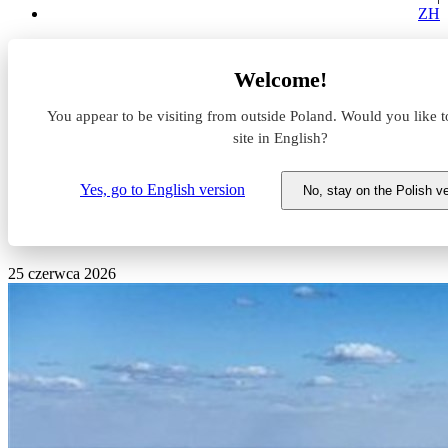
ZH
Aktualności z rynku magazynowego
Welcome!
Duże marki stawiają na Białystok. Powstał największy
magazyn w regionie
You appear to be visiting from outside Poland. Would you like t
site in English?
Duże marki stawiają na
Białystok. Powstał największy
Yes, go to English version
No, stay on the Polish v
magazyn w regionie
25 czerwca 2026