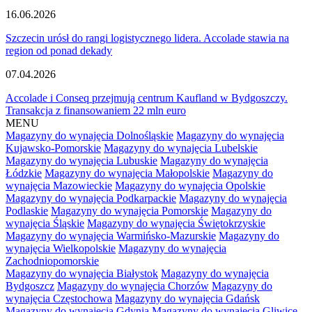
16.06.2026
Szczecin urósł do rangi logistycznego lidera. Accolade stawia na
region od ponad dekady
07.04.2026
Accolade i Conseq przejmują centrum Kaufland w Bydgoszczy.
Transakcja z finansowaniem 22 mln euro
MENU
Magazyny do wynajęcia Dolnośląskie
Magazyny do wynajęcia
Kujawsko-Pomorskie
Magazyny do wynajęcia Lubelskie
Magazyny do wynajęcia Lubuskie
Magazyny do wynajęcia
Łódzkie
Magazyny do wynajęcia Małopolskie
Magazyny do
wynajęcia Mazowieckie
Magazyny do wynajęcia Opolskie
Magazyny do wynajęcia Podkarpackie
Magazyny do wynajęcia
Podlaskie
Magazyny do wynajęcia Pomorskie
Magazyny do
wynajęcia Śląskie
Magazyny do wynajęcia Świętokrzyskie
Magazyny do wynajęcia Warmińsko-Mazurskie
Magazyny do
wynajęcia Wielkopolskie
Magazyny do wynajęcia
Zachodniopomorskie
Magazyny do wynajęcia Białystok
Magazyny do wynajęcia
Bydgoszcz
Magazyny do wynajęcia Chorzów
Magazyny do
wynajęcia Częstochowa
Magazyny do wynajęcia Gdańsk
Magazyny do wynajęcia Gdynia
Magazyny do wynajęcia Gliwice