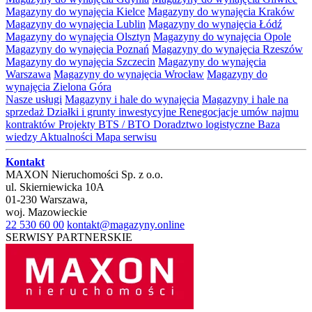
Magazyny do wynajęcia Kielce
Magazyny do wynajęcia Kraków
Magazyny do wynajęcia Lublin
Magazyny do wynajęcia Łódź
Magazyny do wynajęcia Olsztyn
Magazyny do wynajęcia Opole
Magazyny do wynajęcia Poznań
Magazyny do wynajęcia Rzeszów
Magazyny do wynajęcia Szczecin
Magazyny do wynajęcia
Warszawa
Magazyny do wynajęcia Wrocław
Magazyny do
wynajęcia Zielona Góra
Nasze usługi
Magazyny i hale do wynajęcia
Magazyny i hale na
sprzedaż
Działki i grunty inwestycyjne
Renegocjacje umów najmu
kontraktów
Projekty BTS / BTO
Doradztwo logistyczne
Baza
wiedzy
Aktualności
Mapa serwisu
Kontakt
MAXON Nieruchomości Sp. z o.o.
ul.
Skierniewicka 10A
01-230
Warszawa
,
woj.
Mazowieckie
22 530 60 00
kontakt@magazyny.online
SERWISY PARTNERSKIE