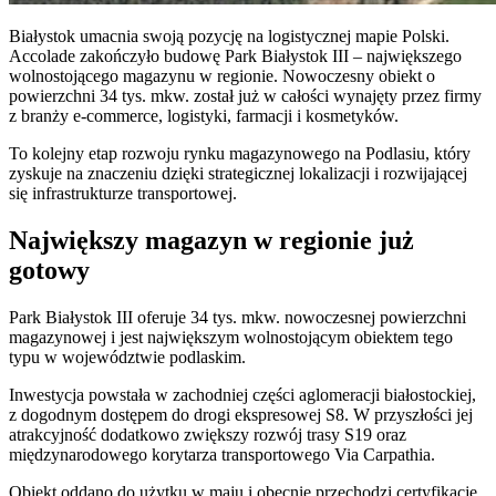
Białystok umacnia swoją pozycję na logistycznej mapie Polski.
Accolade zakończyło budowę Park Białystok III – największego
wolnostojącego magazynu w regionie. Nowoczesny obiekt o
powierzchni 34 tys. mkw. został już w całości wynajęty przez firmy
z branży e-commerce, logistyki, farmacji i kosmetyków.
To kolejny etap rozwoju rynku magazynowego na Podlasiu, który
zyskuje na znaczeniu dzięki strategicznej lokalizacji i rozwijającej
się infrastrukturze transportowej.
Największy magazyn w regionie już
gotowy
Park Białystok III oferuje 34 tys. mkw. nowoczesnej powierzchni
magazynowej i jest największym wolnostojącym obiektem tego
typu w województwie podlaskim.
Inwestycja powstała w zachodniej części aglomeracji białostockiej,
z dogodnym dostępem do drogi ekspresowej S8. W przyszłości jej
atrakcyjność dodatkowo zwiększy rozwój trasy S19 oraz
międzynarodowego korytarza transportowego Via Carpathia.
Obiekt oddano do użytku w maju i obecnie przechodzi certyfikację