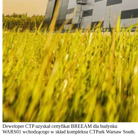
Deweloper CTP uzyskał certyfikat BREEAM dla budynku
WARS01 wchodzącego w skład kompleksu CTPark Warsaw South.