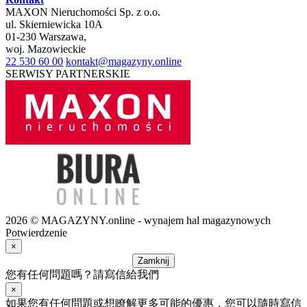
MAXON Nieruchomości Sp. z o.o.
ul.
Skierniewicka 10A
01-230
Warszawa
,
woj.
Mazowieckie
22 530 60 00
kontakt@magazyny.online
SERWISY PARTNERSKIE
2026 © MAGAZYNY.online - wynajem hal magazynowych
Potwierdzenie
×
Zamknij
您有任何問題嗎？請寫信給我們
×
如果您有任何問題或想瞭解更多可能的優惠，您可以隨時寫信