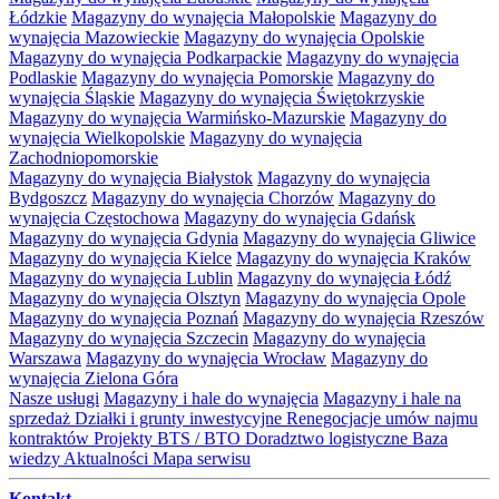
Łódzkie
Magazyny do wynajęcia Małopolskie
Magazyny do
wynajęcia Mazowieckie
Magazyny do wynajęcia Opolskie
Magazyny do wynajęcia Podkarpackie
Magazyny do wynajęcia
Podlaskie
Magazyny do wynajęcia Pomorskie
Magazyny do
wynajęcia Śląskie
Magazyny do wynajęcia Świętokrzyskie
Magazyny do wynajęcia Warmińsko-Mazurskie
Magazyny do
wynajęcia Wielkopolskie
Magazyny do wynajęcia
Zachodniopomorskie
Magazyny do wynajęcia Białystok
Magazyny do wynajęcia
Bydgoszcz
Magazyny do wynajęcia Chorzów
Magazyny do
wynajęcia Częstochowa
Magazyny do wynajęcia Gdańsk
Magazyny do wynajęcia Gdynia
Magazyny do wynajęcia Gliwice
Magazyny do wynajęcia Kielce
Magazyny do wynajęcia Kraków
Magazyny do wynajęcia Lublin
Magazyny do wynajęcia Łódź
Magazyny do wynajęcia Olsztyn
Magazyny do wynajęcia Opole
Magazyny do wynajęcia Poznań
Magazyny do wynajęcia Rzeszów
Magazyny do wynajęcia Szczecin
Magazyny do wynajęcia
Warszawa
Magazyny do wynajęcia Wrocław
Magazyny do
wynajęcia Zielona Góra
Nasze usługi
Magazyny i hale do wynajęcia
Magazyny i hale na
sprzedaż
Działki i grunty inwestycyjne
Renegocjacje umów najmu
kontraktów
Projekty BTS / BTO
Doradztwo logistyczne
Baza
wiedzy
Aktualności
Mapa serwisu
Kontakt