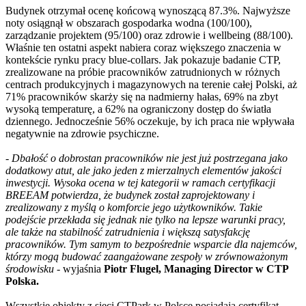
Budynek otrzymał ocenę końcową wynoszącą 87.3%. Najwyższe
noty osiągnął w obszarach gospodarka wodna (100/100),
zarządzanie projektem (95/100) oraz zdrowie i wellbeing (88/100).
Właśnie ten ostatni aspekt nabiera coraz większego znaczenia w
kontekście rynku pracy blue-collars. Jak pokazuje badanie CTP,
zrealizowane na próbie pracowników zatrudnionych w różnych
centrach produkcyjnych i magazynowych na terenie całej Polski, aż
71% pracowników skarży się na nadmierny hałas, 69% na zbyt
wysoką temperaturę, a 62% na ograniczony dostęp do światła
dziennego. Jednocześnie 56% oczekuje, by ich praca nie wpływała
negatywnie na zdrowie psychiczne.
-
Dbałość o dobrostan pracowników nie jest już postrzegana jako
dodatkowy atut, ale jako jeden z mierzalnych elementów jakości
inwestycji. Wysoka ocena w tej kategorii w ramach certyfikacji
BREEAM potwierdza, że budynek został zaprojektowany i
zrealizowany z myślą o komforcie jego użytkowników. Takie
podejście przekłada się jednak nie tylko na lepsze warunki pracy,
ale także na stabilność zatrudnienia i większą satysfakcję
pracowników. Tym samym to bezpośrednie wsparcie dla najemców,
którzy mogą budować zaangażowane zespoły w zrównoważonym
środowisku -
wyjaśnia
Piotr Flugel, Managing Director w CTP
Polska.
Wszystkie obiekty z sieci CTPark w Polsce posiadają certyfikat