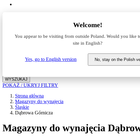
Lokalizacja
Welcome!
Powierzchnia
You appear to be visiting from outside Poland. Would you like t
site in English?
Typ transakcji
Wynajem
Sprzedaż
Yes, go to English version
No, stay on the Polish v
Nazwa magazynu
WYSZUKAJ
POKAŻ / UKRYJ FILTRY
Strona główna
Magazyny do wynajęcia
Śląskie
Dąbrowa Górnicza
Magazyny do wynajęcia Dąbrow