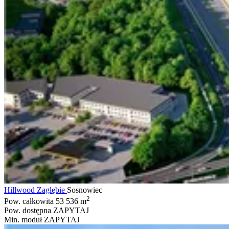
Hillwood Zagłębie
Sosnowiec
2
Pow. całkowita
53 536 m
Pow. dostępna
ZAPYTAJ
Min. moduł
ZAPYTAJ