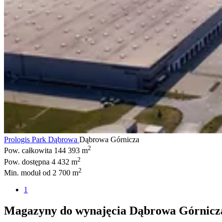
Prologis Park Dąbrowa
Dąbrowa Górnicza
2
Pow. całkowita
144 393 m
2
Pow. dostępna
4 432 m
2
Min. moduł
od 2 700 m
1
Magazyny do wynajęcia Dąbrowa Górnicz