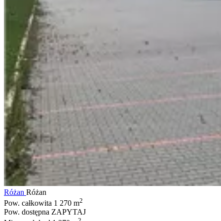
Różan
Różan
2
Pow. całkowita
1 270 m
Pow. dostępna
ZAPYTAJ
2