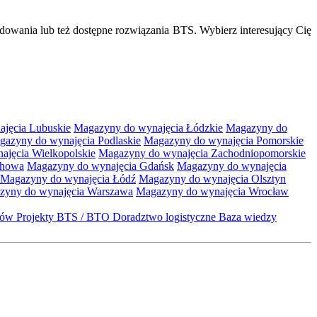
dowania lub też dostępne rozwiązania BTS. Wybierz interesujący Cię
jęcia Lubuskie
Magazyny do wynajęcia Łódzkie
Magazyny do
gazyny do wynajęcia Podlaskie
Magazyny do wynajęcia Pomorskie
jęcia Wielkopolskie
Magazyny do wynajęcia Zachodniopomorskie
chowa
Magazyny do wynajęcia Gdańsk
Magazyny do wynajęcia
Magazyny do wynajęcia Łódź
Magazyny do wynajęcia Olsztyn
zyny do wynajęcia Warszawa
Magazyny do wynajęcia Wrocław
któw
Projekty BTS / BTO
Doradztwo logistyczne
Baza wiedzy