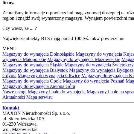
firmy.
Zebraliśmy informacje o powierzchni magazynowej dostępnej na różn
region i znajdź swój wymarzony magazyn. Wynajem powierzchni maga
Czy wiesz, że ... ?
Największe obiekty BTS mają ponad 100 tyś. mkw powierzchni
MENU
Magazyny do wynajęcia Dolnośląskie
Magazyny do wynajęcia Kuja
wynajęcia Małopolskie
Magazyny do wynajęcia Mazowieckie
Magaz
Magazyny do wynajęcia Śląskie
Magazyny do wynajęcia Świętokrzy
Magazyny do wynajęcia Białystok
Magazyny do wynajęcia Bydgosz
Gdynia
Magazyny do wynajęcia Gliwice
Magazyny do wynajęcia Ki
Magazyny do wynajęcia Opole
Magazyny do wynajęcia Poznań
Mag
Magazyny do wynajęcia Zielona Góra
Nasze usługi
Magazyny i hale do wynajęcia
Magazyny i hale na spr
Aktualności
Mapa serwisu
Kontakt
MAXON Nieruchomości Sp. z o.o.
ul.
Skierniewicka 10A
01-230
Warszawa
,
woj.
Mazowieckie