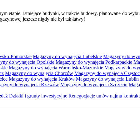
ym etapie: istniejące budynki, w trakcie budowy, planowane do wybu
zynowej jeszcze nigdy nie był tak łatwy!
wsko-Pomorskie
Magazyny do wynajęcia Lubelskie
Magazyny do wyna
yny do wynajęcia Opolskie
Magazyny do wynajęcia Podkarpackie
Ma
skie
Magazyny do wynajęcia Warmińsko-Mazurskie
Magazyny do wyna
cz
Magazyny do wynajęcia Chorzów
Magazyny do wynajęcia Często
elce
Magazyny do wynajęcia Kraków
Magazyny do wynajęcia Lublin
azyny do wynajęcia Rzeszów
Magazyny do wynajęcia Szczecin
Maga
zedaż
Działki i grunty inwestycyjne
Renegocjacje umów najmu kontra