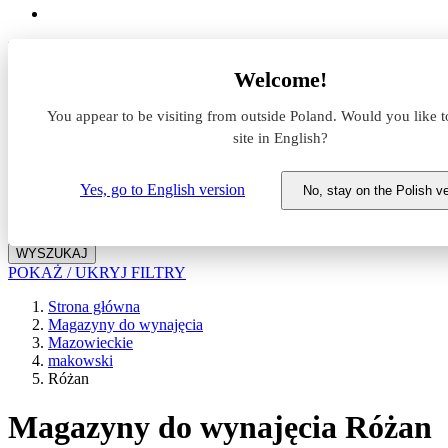
Lokalizacja
Welcome!
Powierzchnia
You appear to be visiting from outside Poland. Would you like t
site in English?
Typ transakcji
Wynajem
Sprzedaż
Yes, go to English version
No, stay on the Polish v
Nazwa magazynu
WYSZUKAJ
POKAŻ / UKRYJ FILTRY
Strona główna
Magazyny do wynajęcia
Mazowieckie
makowski
Różan
Magazyny do wynajęcia Różan