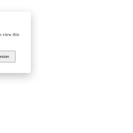
o view this
ersion