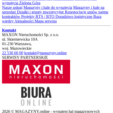
wynajęcia Zielona Góra
Nasze usługi
Magazyny i hale do wynajęcia
Magazyny i hale na
sprzedaż
Działki i grunty inwestycyjne
Renegocjacje umów najmu
kontraktów
Projekty BTS / BTO
Doradztwo logistyczne
Baza
wiedzy
Aktualności
Mapa serwisu
Kontakt
MAXON Nieruchomości Sp. z o.o.
ul.
Skierniewicka 10A
01-230
Warszawa
,
woj.
Mazowieckie
22 530 60 00
kontakt@magazyny.online
SERWISY PARTNERSKIE
2026 © MAGAZYNY.online - wynajem hal magazynowych