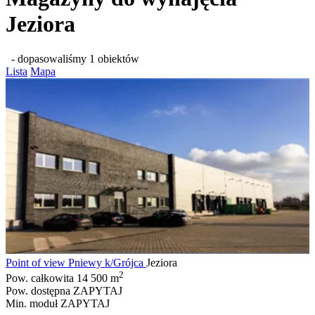
Jeziora
- dopasowaliśmy 1 obiektów
Lista
Mapa
Point of view Pniewy k/Grójca
Jeziora
2
Pow. całkowita
14 500 m
Pow. dostępna
ZAPYTAJ
Min. moduł
ZAPYTAJ