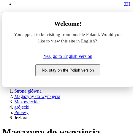
ZH
Lokalizacja
Welcome!
Powierzchnia
You appear to be visiting from outside Poland. Would you
like to view this site in English?
Typ transakcji
Wynajem
Sprzedaż
Yes, go to English version
Nazwa magazynu
No, stay on the Polish version
WYSZUKAJ
POKAŻ / UKRYJ FILTRY
Strona główna
Magazyny do wynajęcia
Mazowieckie
grójecki
Pniewy
Jeziora
Magazyny do wynajęcia