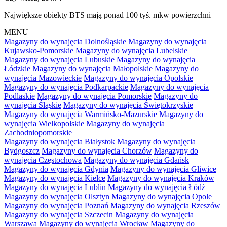
Największe obiekty BTS mają ponad 100 tyś. mkw powierzchni
MENU
Magazyny do wynajęcia Dolnośląskie
Magazyny do wynajęcia
Kujawsko-Pomorskie
Magazyny do wynajęcia Lubelskie
Magazyny do wynajęcia Lubuskie
Magazyny do wynajęcia
Łódzkie
Magazyny do wynajęcia Małopolskie
Magazyny do
wynajęcia Mazowieckie
Magazyny do wynajęcia Opolskie
Magazyny do wynajęcia Podkarpackie
Magazyny do wynajęcia
Podlaskie
Magazyny do wynajęcia Pomorskie
Magazyny do
wynajęcia Śląskie
Magazyny do wynajęcia Świętokrzyskie
Magazyny do wynajęcia Warmińsko-Mazurskie
Magazyny do
wynajęcia Wielkopolskie
Magazyny do wynajęcia
Zachodniopomorskie
Magazyny do wynajęcia Białystok
Magazyny do wynajęcia
Bydgoszcz
Magazyny do wynajęcia Chorzów
Magazyny do
wynajęcia Częstochowa
Magazyny do wynajęcia Gdańsk
Magazyny do wynajęcia Gdynia
Magazyny do wynajęcia Gliwice
Magazyny do wynajęcia Kielce
Magazyny do wynajęcia Kraków
Magazyny do wynajęcia Lublin
Magazyny do wynajęcia Łódź
Magazyny do wynajęcia Olsztyn
Magazyny do wynajęcia Opole
Magazyny do wynajęcia Poznań
Magazyny do wynajęcia Rzeszów
Magazyny do wynajęcia Szczecin
Magazyny do wynajęcia
Warszawa
Magazyny do wynajęcia Wrocław
Magazyny do