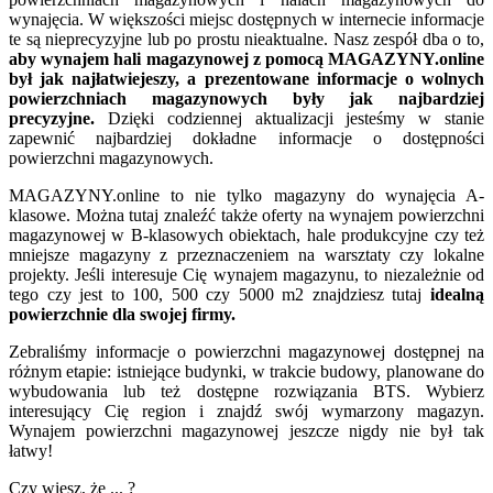
wynajęcia. W większości miejsc dostępnych w internecie informacje
te są nieprecyzyjne lub po prostu nieaktualne. Nasz zespół dba o to,
aby wynajem hali magazynowej z pomocą MAGAZYNY.online
był jak najłatwiejeszy, a prezentowane informacje o wolnych
powierzchniach magazynowych były jak najbardziej
precyzyjne.
Dzięki codziennej aktualizacji jesteśmy w stanie
zapewnić najbardziej dokładne informacje o dostępności
powierzchni magazynowych.
MAGAZYNY.online to nie tylko magazyny do wynajęcia A-
klasowe. Można tutaj znaleźć także oferty na wynajem powierzchni
magazynowej w B-klasowych obiektach, hale produkcyjne czy też
mniejsze magazyny z przeznaczeniem na warsztaty czy lokalne
projekty. Jeśli interesuje Cię wynajem magazynu, to niezależnie od
tego czy jest to 100, 500 czy 5000 m2 znajdziesz tutaj
idealną
powierzchnie dla swojej firmy.
Zebraliśmy informacje o powierzchni magazynowej dostępnej na
różnym etapie: istniejące budynki, w trakcie budowy, planowane do
wybudowania lub też dostępne rozwiązania BTS. Wybierz
interesujący Cię region i znajdź swój wymarzony magazyn.
Wynajem powierzchni magazynowej jeszcze nigdy nie był tak
łatwy!
Czy wiesz, że ... ?