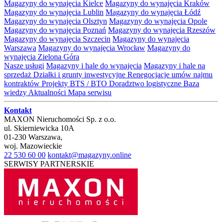
Magazyny do wynajęcia Kielce
Magazyny do wynajęcia Kraków
Magazyny do wynajęcia Lublin
Magazyny do wynajęcia Łódź
Magazyny do wynajęcia Olsztyn
Magazyny do wynajęcia Opole
Magazyny do wynajęcia Poznań
Magazyny do wynajęcia Rzeszów
Magazyny do wynajęcia Szczecin
Magazyny do wynajęcia
Warszawa
Magazyny do wynajęcia Wrocław
Magazyny do
wynajęcia Zielona Góra
Nasze usługi
Magazyny i hale do wynajęcia
Magazyny i hale na
sprzedaż
Działki i grunty inwestycyjne
Renegocjacje umów najmu
kontraktów
Projekty BTS / BTO
Doradztwo logistyczne
Baza
wiedzy
Aktualności
Mapa serwisu
Kontakt
MAXON Nieruchomości Sp. z o.o.
ul.
Skierniewicka 10A
01-230
Warszawa
,
woj.
Mazowieckie
22 530 60 00
kontakt@magazyny.online
SERWISY PARTNERSKIE