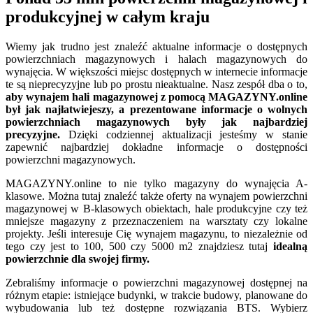
produkcyjnej w całym kraju
Wiemy jak trudno jest znaleźć aktualne informacje o dostępnych
powierzchniach magazynowych i halach magazynowych do
wynajęcia. W większości miejsc dostępnych w internecie informacje
te są nieprecyzyjne lub po prostu nieaktualne. Nasz zespół dba o to,
aby wynajem hali magazynowej z pomocą MAGAZYNY.online
był jak najłatwiejeszy, a prezentowane informacje o wolnych
powierzchniach magazynowych były jak najbardziej
precyzyjne.
Dzięki codziennej aktualizacji jesteśmy w stanie
zapewnić najbardziej dokładne informacje o dostępności
powierzchni magazynowych.
MAGAZYNY.online to nie tylko magazyny do wynajęcia A-
klasowe. Można tutaj znaleźć także oferty na wynajem powierzchni
magazynowej w B-klasowych obiektach, hale produkcyjne czy też
mniejsze magazyny z przeznaczeniem na warsztaty czy lokalne
projekty. Jeśli interesuje Cię wynajem magazynu, to niezależnie od
tego czy jest to 100, 500 czy 5000 m2 znajdziesz tutaj
idealną
powierzchnie dla swojej firmy.
Zebraliśmy informacje o powierzchni magazynowej dostępnej na
różnym etapie: istniejące budynki, w trakcie budowy, planowane do
wybudowania lub też dostępne rozwiązania BTS. Wybierz