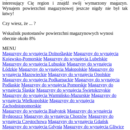
interesujący Cię region i znajdź swój wymarzony magazyn.
Wynajem powierzchni magazynowej jeszcze nigdy nie był tak
łatwy!
Czy wiesz, że ... ?
Wskaźnik pustostanów powierzchni magazynowych wynosi
obecnie około 8%
MENU
Magazyny do wynajęcia Dolnośląskie
Magazyny do wynajęcia
Kujawsko-Pomorskie
Magazyny do wynajęcia Lubelskie
Magazyny do wynajęcia Lubuskie
Magazyny do wynajęcia
Łódzkie
Magazyny do wynajęcia Małopolskie
Magazyny do
wynajęcia Mazowieckie
Magazyny do wynajęcia Opolskie
Magazyny do wynajęcia Podkarpackie
Magazyny do wynajęcia
Podlaskie
Magazyny do wynajęcia Pomorskie
Magazyny do
wynajęcia Śląskie
Magazyny do wynajęcia Świętokrzyskie
Magazyny do wynajęcia Warmińsko-Mazurskie
Magazyny do
wynajęcia Wielkopolskie
Magazyny do wynajęcia
Zachodniopomorskie
Magazyny do wynajęcia Białystok
Magazyny do wynajęcia
Bydgoszcz
Magazyny do wynajęcia Chorzów
Magazyny do
wynajęcia Częstochowa
Magazyny do wynajęcia Gdańsk
Magazyny do wynajęcia Gdynia
Magazyny do wynajęcia Gliwice