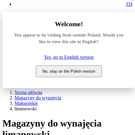
ZH
Lokalizacja
Welcome!
Powierzchnia
You appear to be visiting from outside Poland. Would you
like to view this site in English?
Typ transakcji
Wynajem
Sprzedaż
Yes, go to English version
Nazwa magazynu
No, stay on the Polish version
WYSZUKAJ
POKAŻ / UKRYJ FILTRY
Strona główna
Magazyny do wynajęcia
Małopolskie
limanowski
Magazyny do wynajęcia
limanowski