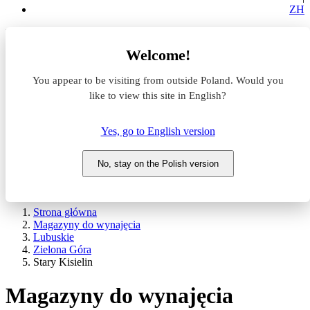
ZH
Lokalizacja
Welcome!
Powierzchnia
You appear to be visiting from outside Poland. Would you
like to view this site in English?
Typ transakcji
Wynajem
Sprzedaż
Yes, go to English version
Nazwa magazynu
No, stay on the Polish version
WYSZUKAJ
POKAŻ / UKRYJ FILTRY
Strona główna
Magazyny do wynajęcia
Lubuskie
Zielona Góra
Stary Kisielin
Magazyny do wynajęcia