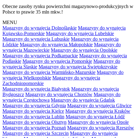
Obecne zasoby rynku powierzchni magazynowo-produkcyjnych w
Polsce to prawie 35 mln mkw.!
MENU
Magazyny do wynajęcia Dolnośląskie
Magazyny do wynajęcia
Kujawsko-Pomorskie
Magazyny do wynajęcia Lubelskie
Magazyny do wynajęcia Lubuskie
Magazyny do wynajęcia
Łódzkie
Magazyny do wynajęcia Małopolskie
Magazyny do
wynajęcia Mazowieckie
Magazyny do wynajęcia Opolskie
Magazyny do wynajęcia Podkarpackie
Magazyny do wynajęcia
Podlaskie
Magazyny do wynajęcia Pomorskie
Magazyny do
wynajęcia Śląskie
Magazyny do wynajęcia Świętokrzyskie
Magazyny do wynajęcia Warmińsko-Mazurskie
Magazyny do
wynajęcia Wielkopolskie
Magazyny do wynajęcia
Zachodniopomorskie
Magazyny do wynajęcia Białystok
Magazyny do wynajęcia
Bydgoszcz
Magazyny do wynajęcia Chorzów
Magazyny do
wynajęcia Częstochowa
Magazyny do wynajęcia Gdańsk
Magazyny do wynajęcia Gdynia
Magazyny do wynajęcia Gliwice
Magazyny do wynajęcia Kielce
Magazyny do wynajęcia Kraków
Magazyny do wynajęcia Lublin
Magazyny do wynajęcia Łódź
Magazyny do wynajęcia Olsztyn
Magazyny do wynajęcia Opole
Magazyny do wynajęcia Poznań
Magazyny do wynajęcia Rzeszów
Magazyny do wynajęcia Szczecin
Magazyny do wynajęcia