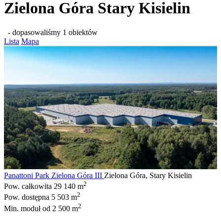
Zielona Góra Stary Kisielin
- dopasowaliśmy 1 obiektów
Lista
Mapa
Panattoni Park Zielona Góra III
Zielona Góra, Stary Kisielin
2
Pow. całkowita
29 140 m
2
Pow. dostępna
5 503 m
2
Min. moduł
od 2 500 m