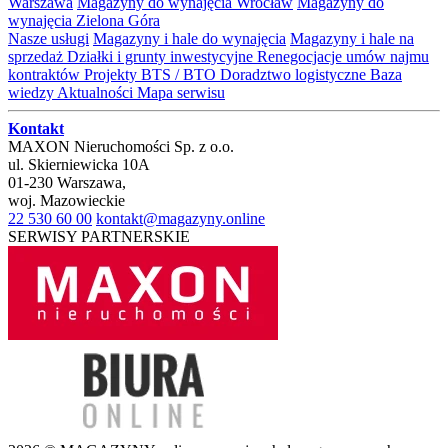
Warszawa
Magazyny do wynajęcia Wrocław
Magazyny do
wynajęcia Zielona Góra
Nasze usługi
Magazyny i hale do wynajęcia
Magazyny i hale na
sprzedaż
Działki i grunty inwestycyjne
Renegocjacje umów najmu
kontraktów
Projekty BTS / BTO
Doradztwo logistyczne
Baza
wiedzy
Aktualności
Mapa serwisu
Kontakt
MAXON Nieruchomości Sp. z o.o.
ul.
Skierniewicka 10A
01-230
Warszawa
,
woj.
Mazowieckie
22 530 60 00
kontakt@magazyny.online
SERWISY PARTNERSKIE