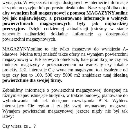
wynajęcia. W większości miejsc dostępnych w internecie informacje
te są nieprecyzyjne lub po prostu nieaktualne. Nasz zespół dba o to,
aby wynajem hali magazynowej z pomocą MAGAZYNY.online
był jak najłatwiejeszy, a prezentowane informacje o wolnych
powierzchniach magazynowych były jak najbardziej
precyzyjne.
Dzięki codziennej aktualizacji jesteśmy w stanie
zapewnić najbardziej dokładne informacje o dostępności
powierzchni magazynowych.
MAGAZYNY.online to nie tylko magazyny do wynajęcia A-
klasowe. Można tutaj znaleźć także oferty na wynajem powierzchni
magazynowej w B-klasowych obiektach, hale produkcyjne czy też
mniejsze magazyny z przeznaczeniem na warsztaty czy lokalne
projekty. Jeśli interesuje Cię wynajem magazynu, to niezależnie od
tego czy jest to 100, 500 czy 5000 m2 znajdziesz tutaj
idealną
powierzchnie dla swojej firmy.
Zebraliśmy informacje o powierzchni magazynowej dostępnej na
różnym etapie: istniejące budynki, w trakcie budowy, planowane do
wybudowania lub też dostępne rozwiązania BTS. Wybierz
interesujący Cię region i znajdź swój wymarzony magazyn.
Wynajem powierzchni magazynowej jeszcze nigdy nie był tak
łatwy!
Czy wiesz, że ... ?