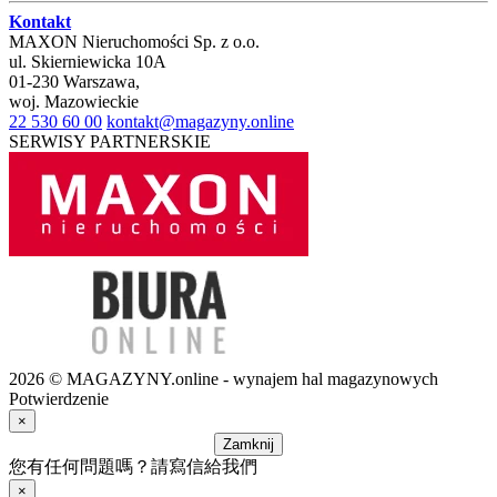
Kontakt
MAXON Nieruchomości Sp. z o.o.
ul.
Skierniewicka 10A
01-230
Warszawa
,
woj.
Mazowieckie
22 530 60 00
kontakt@magazyny.online
SERWISY PARTNERSKIE
2026 © MAGAZYNY.online - wynajem hal magazynowych
Potwierdzenie
×
Zamknij
您有任何問題嗎？請寫信給我們
×