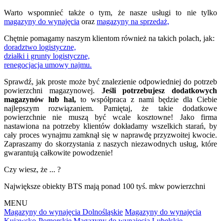
Warto wspomnieć także o tym, że nasze usługi to nie tylko
magazyny do wynajęcia
oraz
magazyny na sprzedaż,
Chętnie pomagamy naszym klientom również na takich polach, jak:
doradztwo logistyczne,
działki i grunty logistyczne,
renegocjacja umowy najmu.
Sprawdź, jak proste może być znalezienie odpowiedniej do potrzeb
powierzchni magazynowej.
Jeśli potrzebujesz dodatkowych
magazynów lub hal,
to współpraca z nami będzie dla Ciebie
najlepszym rozwiązaniem. Pamiętaj, że takie dodatkowe
powierzchnie nie muszą być wcale kosztowne! Jako firma
nastawiona na potrzeby klientów dokładamy wszelkich starań, by
cały proces wynajmu zamknął się w naprawdę przyzwoitej kwocie.
Zapraszamy do skorzystania z naszych niezawodnych usług, które
gwarantują całkowite powodzenie!
Czy wiesz, że ... ?
Największe obiekty BTS mają ponad 100 tyś. mkw powierzchni
MENU
Magazyny do wynajęcia Dolnośląskie
Magazyny do wynajęcia
Kujawsko-Pomorskie
Magazyny do wynajęcia Lubelskie