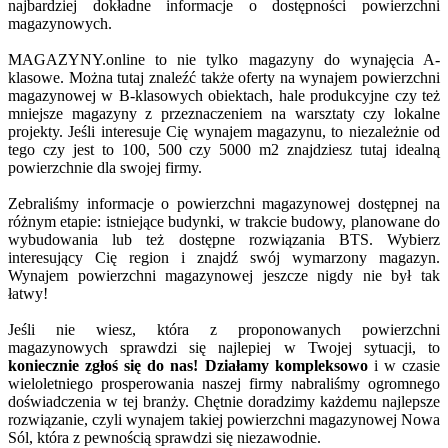
najbardziej dokładne informacje o dostępności powierzchni
magazynowych.
MAGAZYNY.online to nie tylko magazyny do wynajęcia A-
klasowe. Można tutaj znaleźć także oferty na wynajem powierzchni
magazynowej w B-klasowych obiektach, hale produkcyjne czy też
mniejsze magazyny z przeznaczeniem na warsztaty czy lokalne
projekty. Jeśli interesuje Cię wynajem magazynu, to niezależnie od
tego czy jest to 100, 500 czy 5000 m2 znajdziesz tutaj idealną
powierzchnie dla swojej firmy.
Zebraliśmy informacje o powierzchni magazynowej dostępnej na
różnym etapie: istniejące budynki, w trakcie budowy, planowane do
wybudowania lub też dostępne rozwiązania BTS. Wybierz
interesujący Cię region i znajdź swój wymarzony magazyn.
Wynajem powierzchni magazynowej jeszcze nigdy nie był tak
łatwy!
Jeśli nie wiesz, która z proponowanych powierzchni
magazynowych sprawdzi się najlepiej w Twojej sytuacji, to
koniecznie zgłoś się do nas! Działamy kompleksowo
i w czasie
wieloletniego prosperowania naszej firmy nabraliśmy ogromnego
doświadczenia w tej branży. Chętnie doradzimy każdemu najlepsze
rozwiązanie, czyli wynajem takiej powierzchni magazynowej Nowa
Sól, która z pewnością sprawdzi się niezawodnie.