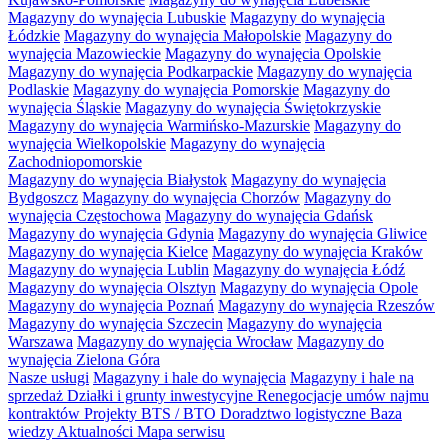
Magazyny do wynajęcia Lubuskie
Magazyny do wynajęcia
Łódzkie
Magazyny do wynajęcia Małopolskie
Magazyny do
wynajęcia Mazowieckie
Magazyny do wynajęcia Opolskie
Magazyny do wynajęcia Podkarpackie
Magazyny do wynajęcia
Podlaskie
Magazyny do wynajęcia Pomorskie
Magazyny do
wynajęcia Śląskie
Magazyny do wynajęcia Świętokrzyskie
Magazyny do wynajęcia Warmińsko-Mazurskie
Magazyny do
wynajęcia Wielkopolskie
Magazyny do wynajęcia
Zachodniopomorskie
Magazyny do wynajęcia Białystok
Magazyny do wynajęcia
Bydgoszcz
Magazyny do wynajęcia Chorzów
Magazyny do
wynajęcia Częstochowa
Magazyny do wynajęcia Gdańsk
Magazyny do wynajęcia Gdynia
Magazyny do wynajęcia Gliwice
Magazyny do wynajęcia Kielce
Magazyny do wynajęcia Kraków
Magazyny do wynajęcia Lublin
Magazyny do wynajęcia Łódź
Magazyny do wynajęcia Olsztyn
Magazyny do wynajęcia Opole
Magazyny do wynajęcia Poznań
Magazyny do wynajęcia Rzeszów
Magazyny do wynajęcia Szczecin
Magazyny do wynajęcia
Warszawa
Magazyny do wynajęcia Wrocław
Magazyny do
wynajęcia Zielona Góra
Nasze usługi
Magazyny i hale do wynajęcia
Magazyny i hale na
sprzedaż
Działki i grunty inwestycyjne
Renegocjacje umów najmu
kontraktów
Projekty BTS / BTO
Doradztwo logistyczne
Baza
wiedzy
Aktualności
Mapa serwisu