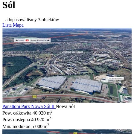
Sól
- dopasowaliśmy 3 obiektów
Lista
Mapa
Panattoni Park Nowa Sól II
Nowa Sól
2
Pow. całkowita
40 920 m
2
Pow. dostępna
40 920 m
2
Min. moduł
od 5 000 m