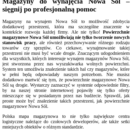
Magazyny do wynajęcia Nowa Sól –
sięgnij po profesjonalną pomoc
Magazyny na wynajem Nowa Sól to możliwość zdobycia
dodatkowej przestrzeni, która ma szczególne znaczenie w
kontekście rozwoju każdej firmy. Ale nie tylko!
Powierzchnie
magazynowe Nowa Sól umożliwiają nie tylko tworzenie nowych
stanowisk pracy
, ale również przechowywanie różnego rodzaju
towarów czy sprzętów. Co ciekawe, wynajmowanie takiej
przestrzeni nie musi być wcale drogie. Znaczącym udogodnieniem
dla wszystkich, których interesuje wynajem magazynów Nowa Sól,
jest stworzona przez nas wyszukiwarka wolnych powierzchni.
System ten umożliwia znalezienie takich hal czy magazynów, które
w pełni będą odpowiadały naszym potrzebom. Nie musisz
dodatkowo martwić się tym, że powierzchnie magazynowe Nowa
Sól są drogie. Wystarczy zaznaczyć w systemie odpowiednie filtry,
by na naszej stronie internetowej pojawiły się tylko oferty
mieszczące się w posiadanym przez nas budżecie. Sprawdź, jak
proste może być znalezienie takich przestrzeni, jak powierzchnie
magazynowe Nowa Sól.
Polska mapa magazynowa to nie tylko największe centra
logistyczne należące do czołowych deweloperów, ale także setki
mniejszych obiektów o różnym standardzie.