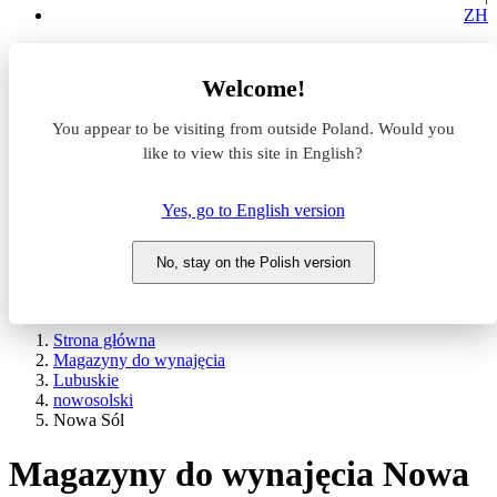
ZH
Lokalizacja
Welcome!
Powierzchnia
You appear to be visiting from outside Poland. Would you
like to view this site in English?
Typ transakcji
Wynajem
Sprzedaż
Yes, go to English version
Nazwa magazynu
No, stay on the Polish version
WYSZUKAJ
POKAŻ / UKRYJ FILTRY
Strona główna
Magazyny do wynajęcia
Lubuskie
nowosolski
Nowa Sól
Magazyny do wynajęcia Nowa