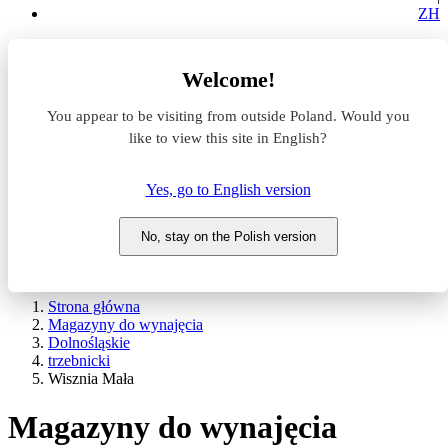
ZH
Lokalizacja
Welcome!
Powierzchnia
You appear to be visiting from outside Poland. Would you
like to view this site in English?
Typ transakcji
Wynajem
Sprzedaż
Yes, go to English version
Nazwa magazynu
No, stay on the Polish version
WYSZUKAJ
POKAŻ / UKRYJ FILTRY
Strona główna
Magazyny do wynajęcia
Dolnośląskie
trzebnicki
Wisznia Mała
Magazyny do wynajęcia