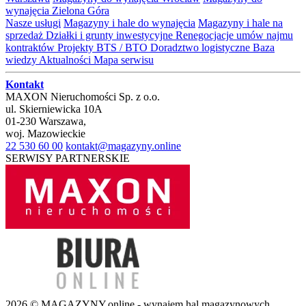
wynajęcia Zielona Góra
Nasze usługi
Magazyny i hale do wynajęcia
Magazyny i hale na
sprzedaż
Działki i grunty inwestycyjne
Renegocjacje umów najmu
kontraktów
Projekty BTS / BTO
Doradztwo logistyczne
Baza
wiedzy
Aktualności
Mapa serwisu
Kontakt
MAXON Nieruchomości Sp. z o.o.
ul.
Skierniewicka 10A
01-230
Warszawa
,
woj.
Mazowieckie
22 530 60 00
kontakt@magazyny.online
SERWISY PARTNERSKIE
2026 © MAGAZYNY.online - wynajem hal magazynowych