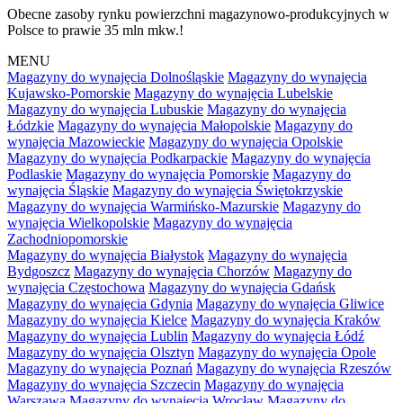
Obecne zasoby rynku powierzchni magazynowo-produkcyjnych w
Polsce to prawie 35 mln mkw.!
MENU
Magazyny do wynajęcia Dolnośląskie
Magazyny do wynajęcia
Kujawsko-Pomorskie
Magazyny do wynajęcia Lubelskie
Magazyny do wynajęcia Lubuskie
Magazyny do wynajęcia
Łódzkie
Magazyny do wynajęcia Małopolskie
Magazyny do
wynajęcia Mazowieckie
Magazyny do wynajęcia Opolskie
Magazyny do wynajęcia Podkarpackie
Magazyny do wynajęcia
Podlaskie
Magazyny do wynajęcia Pomorskie
Magazyny do
wynajęcia Śląskie
Magazyny do wynajęcia Świętokrzyskie
Magazyny do wynajęcia Warmińsko-Mazurskie
Magazyny do
wynajęcia Wielkopolskie
Magazyny do wynajęcia
Zachodniopomorskie
Magazyny do wynajęcia Białystok
Magazyny do wynajęcia
Bydgoszcz
Magazyny do wynajęcia Chorzów
Magazyny do
wynajęcia Częstochowa
Magazyny do wynajęcia Gdańsk
Magazyny do wynajęcia Gdynia
Magazyny do wynajęcia Gliwice
Magazyny do wynajęcia Kielce
Magazyny do wynajęcia Kraków
Magazyny do wynajęcia Lublin
Magazyny do wynajęcia Łódź
Magazyny do wynajęcia Olsztyn
Magazyny do wynajęcia Opole
Magazyny do wynajęcia Poznań
Magazyny do wynajęcia Rzeszów
Magazyny do wynajęcia Szczecin
Magazyny do wynajęcia
Warszawa
Magazyny do wynajęcia Wrocław
Magazyny do