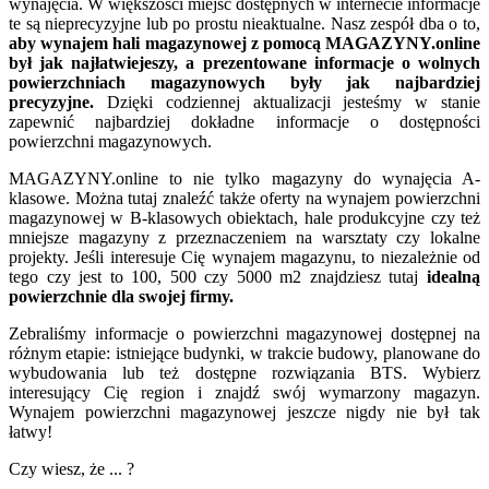
wynajęcia. W większości miejsc dostępnych w internecie informacje
te są nieprecyzyjne lub po prostu nieaktualne. Nasz zespół dba o to,
aby wynajem hali magazynowej z pomocą MAGAZYNY.online
był jak najłatwiejeszy, a prezentowane informacje o wolnych
powierzchniach magazynowych były jak najbardziej
precyzyjne.
Dzięki codziennej aktualizacji jesteśmy w stanie
zapewnić najbardziej dokładne informacje o dostępności
powierzchni magazynowych.
MAGAZYNY.online to nie tylko magazyny do wynajęcia A-
klasowe. Można tutaj znaleźć także oferty na wynajem powierzchni
magazynowej w B-klasowych obiektach, hale produkcyjne czy też
mniejsze magazyny z przeznaczeniem na warsztaty czy lokalne
projekty. Jeśli interesuje Cię wynajem magazynu, to niezależnie od
tego czy jest to 100, 500 czy 5000 m2 znajdziesz tutaj
idealną
powierzchnie dla swojej firmy.
Zebraliśmy informacje o powierzchni magazynowej dostępnej na
różnym etapie: istniejące budynki, w trakcie budowy, planowane do
wybudowania lub też dostępne rozwiązania BTS. Wybierz
interesujący Cię region i znajdź swój wymarzony magazyn.
Wynajem powierzchni magazynowej jeszcze nigdy nie był tak
łatwy!
Czy wiesz, że ... ?