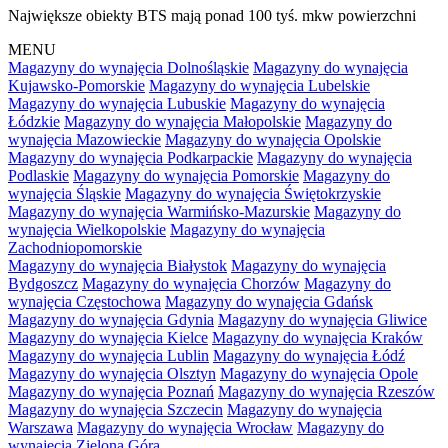
Największe obiekty BTS mają ponad 100 tyś. mkw powierzchni
MENU
Magazyny do wynajęcia Dolnośląskie
Magazyny do wynajęcia
Kujawsko-Pomorskie
Magazyny do wynajęcia Lubelskie
Magazyny do wynajęcia Lubuskie
Magazyny do wynajęcia
Łódzkie
Magazyny do wynajęcia Małopolskie
Magazyny do
wynajęcia Mazowieckie
Magazyny do wynajęcia Opolskie
Magazyny do wynajęcia Podkarpackie
Magazyny do wynajęcia
Podlaskie
Magazyny do wynajęcia Pomorskie
Magazyny do
wynajęcia Śląskie
Magazyny do wynajęcia Świętokrzyskie
Magazyny do wynajęcia Warmińsko-Mazurskie
Magazyny do
wynajęcia Wielkopolskie
Magazyny do wynajęcia
Zachodniopomorskie
Magazyny do wynajęcia Białystok
Magazyny do wynajęcia
Bydgoszcz
Magazyny do wynajęcia Chorzów
Magazyny do
wynajęcia Częstochowa
Magazyny do wynajęcia Gdańsk
Magazyny do wynajęcia Gdynia
Magazyny do wynajęcia Gliwice
Magazyny do wynajęcia Kielce
Magazyny do wynajęcia Kraków
Magazyny do wynajęcia Lublin
Magazyny do wynajęcia Łódź
Magazyny do wynajęcia Olsztyn
Magazyny do wynajęcia Opole
Magazyny do wynajęcia Poznań
Magazyny do wynajęcia Rzeszów
Magazyny do wynajęcia Szczecin
Magazyny do wynajęcia
Warszawa
Magazyny do wynajęcia Wrocław
Magazyny do
wynajęcia Zielona Góra