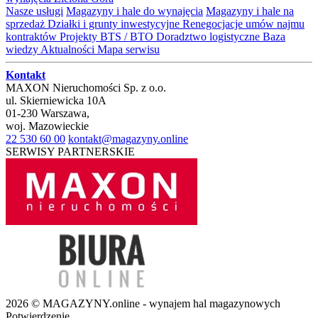
Nasze usługi
Magazyny i hale do wynajęcia
Magazyny i hale na
sprzedaż
Działki i grunty inwestycyjne
Renegocjacje umów najmu
kontraktów
Projekty BTS / BTO
Doradztwo logistyczne
Baza
wiedzy
Aktualności
Mapa serwisu
Kontakt
MAXON Nieruchomości Sp. z o.o.
ul.
Skierniewicka 10A
01-230
Warszawa
,
woj.
Mazowieckie
22 530 60 00
kontakt@magazyny.online
SERWISY PARTNERSKIE
2026 © MAGAZYNY.online - wynajem hal magazynowych
Potwierdzenie