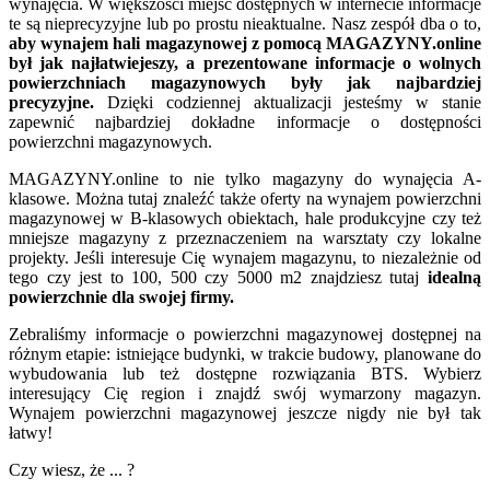
wynajęcia. W większości miejsc dostępnych w internecie informacje
te są nieprecyzyjne lub po prostu nieaktualne. Nasz zespół dba o to,
aby wynajem hali magazynowej z pomocą MAGAZYNY.online
był jak najłatwiejeszy, a prezentowane informacje o wolnych
powierzchniach magazynowych były jak najbardziej
precyzyjne.
Dzięki codziennej aktualizacji jesteśmy w stanie
zapewnić najbardziej dokładne informacje o dostępności
powierzchni magazynowych.
MAGAZYNY.online to nie tylko magazyny do wynajęcia A-
klasowe. Można tutaj znaleźć także oferty na wynajem powierzchni
magazynowej w B-klasowych obiektach, hale produkcyjne czy też
mniejsze magazyny z przeznaczeniem na warsztaty czy lokalne
projekty. Jeśli interesuje Cię wynajem magazynu, to niezależnie od
tego czy jest to 100, 500 czy 5000 m2 znajdziesz tutaj
idealną
powierzchnie dla swojej firmy.
Zebraliśmy informacje o powierzchni magazynowej dostępnej na
różnym etapie: istniejące budynki, w trakcie budowy, planowane do
wybudowania lub też dostępne rozwiązania BTS. Wybierz
interesujący Cię region i znajdź swój wymarzony magazyn.
Wynajem powierzchni magazynowej jeszcze nigdy nie był tak
łatwy!
Czy wiesz, że ... ?