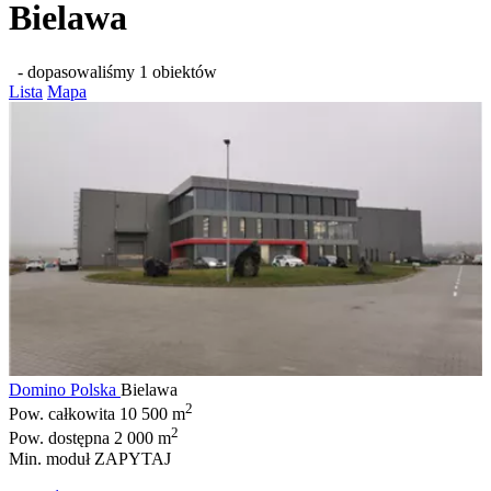
Bielawa
- dopasowaliśmy 1 obiektów
Lista
Mapa
Domino Polska
Bielawa
2
Pow. całkowita
10 500 m
2
Pow. dostępna
2 000 m
Min. moduł
ZAPYTAJ