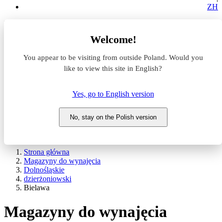
ZH
Lokalizacja
Welcome!
Powierzchnia
You appear to be visiting from outside Poland. Would you
like to view this site in English?
Typ transakcji
Wynajem
Sprzedaż
Yes, go to English version
Nazwa magazynu
No, stay on the Polish version
WYSZUKAJ
POKAŻ / UKRYJ FILTRY
Strona główna
Magazyny do wynajęcia
Dolnośląskie
dzierżoniowski
Bielawa
Magazyny do wynajęcia