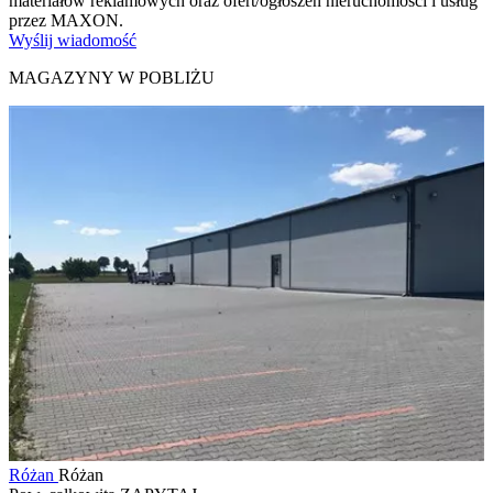
materiałów reklamowych oraz ofert/ogłoszeń nieruchomości i usług
przez MAXON.
Wyślij wiadomość
MAGAZYNY W POBLIŻU
Różan
Różan