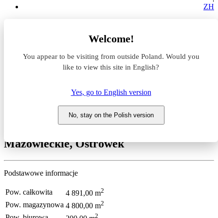
ZH
Strona główna
Magazyny do wynajęcia
Welcome!
Mazowieckie
wyszkowski
You appear to be visiting from outside Poland. Would you
Rząśnik
Ostrówek
like to view this site in English?
Ostrówek
Yes, go to English version
Magazyn do wynajęcia
Ostrówek
No, stay on the Polish version
Mazowieckie, Ostrówek
Podstawowe informacje
2
Pow. całkowita
4 891,00 m
2
Pow. magazynowa
4 800,00 m
2
Pow. biurowa