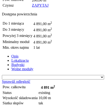
200,00 m
Czynsz
ZAPYTAJ
Dostępna powierzchnia
2
Do 1 miesiąca
4 891,00 m
2
Do 3 miesięcy
4 891,00 m
2
Powyżej 3 miesięcy
4 891,00 m
2
Minimalny moduł
4 891,00 m
Min. okres najmu
1 lat
Opis
Lokalizacja
Budynki
Wolne moduły
Sprawdź odleglość
2
Pow. całkowita
4 891 m
Status
existing
Wysokość składowania
10,00 m
Siatka słupów
tak