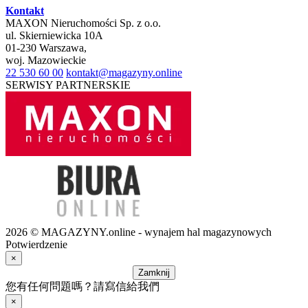
Kontakt
MAXON Nieruchomości Sp. z o.o.
ul.
Skierniewicka 10A
01-230
Warszawa
,
woj.
Mazowieckie
22 530 60 00
kontakt@magazyny.online
SERWISY PARTNERSKIE
2026 © MAGAZYNY.online - wynajem hal magazynowych
Potwierdzenie
×
Zamknij
您有任何問題嗎？請寫信給我們
×