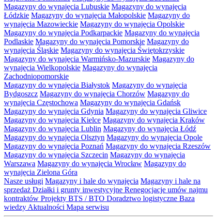
Magazyny do wynajęcia Lubuskie
Magazyny do wynajęcia
Łódzkie
Magazyny do wynajęcia Małopolskie
Magazyny do
wynajęcia Mazowieckie
Magazyny do wynajęcia Opolskie
Magazyny do wynajęcia Podkarpackie
Magazyny do wynajęcia
Podlaskie
Magazyny do wynajęcia Pomorskie
Magazyny do
wynajęcia Śląskie
Magazyny do wynajęcia Świętokrzyskie
Magazyny do wynajęcia Warmińsko-Mazurskie
Magazyny do
wynajęcia Wielkopolskie
Magazyny do wynajęcia
Zachodniopomorskie
Magazyny do wynajęcia Białystok
Magazyny do wynajęcia
Bydgoszcz
Magazyny do wynajęcia Chorzów
Magazyny do
wynajęcia Częstochowa
Magazyny do wynajęcia Gdańsk
Magazyny do wynajęcia Gdynia
Magazyny do wynajęcia Gliwice
Magazyny do wynajęcia Kielce
Magazyny do wynajęcia Kraków
Magazyny do wynajęcia Lublin
Magazyny do wynajęcia Łódź
Magazyny do wynajęcia Olsztyn
Magazyny do wynajęcia Opole
Magazyny do wynajęcia Poznań
Magazyny do wynajęcia Rzeszów
Magazyny do wynajęcia Szczecin
Magazyny do wynajęcia
Warszawa
Magazyny do wynajęcia Wrocław
Magazyny do
wynajęcia Zielona Góra
Nasze usługi
Magazyny i hale do wynajęcia
Magazyny i hale na
sprzedaż
Działki i grunty inwestycyjne
Renegocjacje umów najmu
kontraktów
Projekty BTS / BTO
Doradztwo logistyczne
Baza
wiedzy
Aktualności
Mapa serwisu