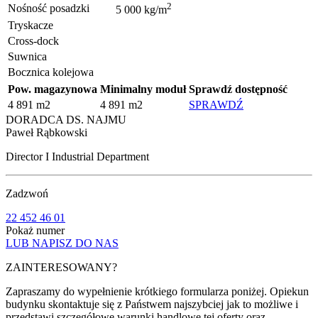
2
Nośność posadzki
5 000 kg/m
Tryskacze
Cross-dock
Suwnica
Bocznica kolejowa
Pow. magazynowa
Minimalny moduł
Sprawdź dostępność
4 891 m2
4 891 m2
SPRAWDŹ
DORADCA DS. NAJMU
Paweł Rąbkowski
Director I Industrial Department
Zadzwoń
22 452 46 01
Pokaż numer
LUB NAPISZ DO NAS
ZAINTERESOWANY?
Zapraszamy do wypełnienie krótkiego formularza poniżej. Opiekun
budynku skontaktuje się z Państwem najszybciej jak to możliwe i
przedstawi szczegółowe warunki handlowe tej oferty oraz