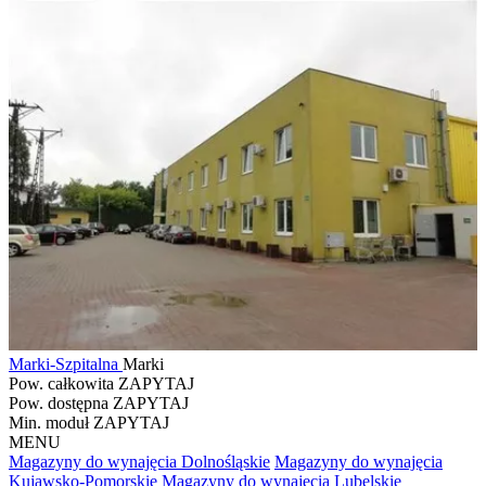
Marki-Szpitalna
Marki
Pow. całkowita
ZAPYTAJ
Pow. dostępna
ZAPYTAJ
Min. moduł
ZAPYTAJ
MENU
Magazyny do wynajęcia Dolnośląskie
Magazyny do wynajęcia
Kujawsko-Pomorskie
Magazyny do wynajęcia Lubelskie