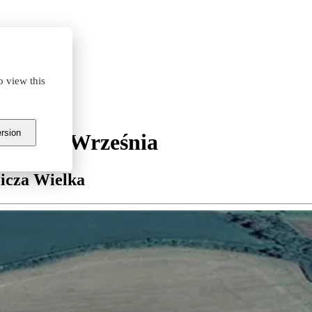
o view this
ersion
i Park Września
cicza Wielka