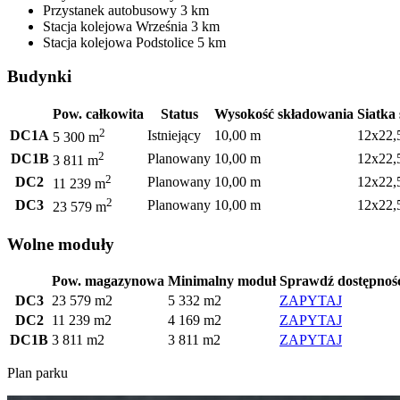
Przystanek autobusowy
3 km
Stacja kolejowa
Września
3 km
Stacja kolejowa
Podstolice
5 km
Budynki
Pow. całkowita
Status
Wysokość składowania
Siatka
2
DC1A
Istniejący
10,00 m
12x22,
5 300 m
2
DC1B
Planowany
10,00 m
12x22,
3 811 m
2
DC2
Planowany
10,00 m
12x22,
11 239 m
2
DC3
Planowany
10,00 m
12x22,
23 579 m
Wolne moduły
Pow. magazynowa
Minimalny moduł
Sprawdź dostępnoś
DC3
23 579 m2
5 332 m2
ZAPYTAJ
DC2
11 239 m2
4 169 m2
ZAPYTAJ
DC1B
3 811 m2
3 811 m2
ZAPYTAJ
Plan parku