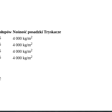
 słupów
Nośność posadzki
Tryskacze
2
5
4 000 kg/m
2
5
4 000 kg/m
2
5
4 000 kg/m
2
5
4 000 kg/m
ć