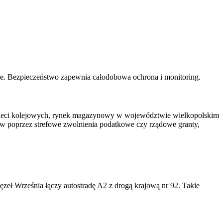
we. Bezpieczeństwo zapewnia całodobowa ochrona i monitoring.
a i sieci kolejowych, rynek magazynowy w województwie wielkopolskim
ów poprzez strefowe zwolnienia podatkowe czy rządowe granty,
zeł Września łączy autostradę A2 z drogą krajową nr 92. Takie