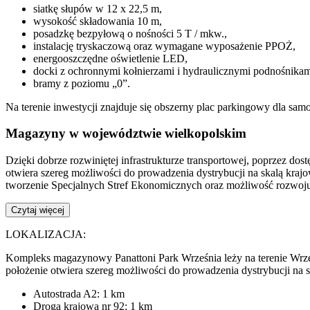
siatkę słupów w 12 x 22,5 m,
wysokość składowania 10 m,
posadzkę bezpyłową o nośności 5 T / mkw.,
instalację tryskaczową oraz wymagane wyposażenie PPOŻ,
energooszczędne oświetlenie LED,
docki z ochronnymi kołnierzami i hydraulicznymi podnośnikam
bramy z poziomu „0”.
Na terenie inwestycji znajduje się obszerny plac parkingowy dla 
Magazyny w województwie wielkopolskim
Dzięki dobrze rozwiniętej infrastrukturze transportowej, poprzez d
otwiera szereg możliwości do prowadzenia dystrybucji na skalą kra
tworzenie Specjalnych Stref Ekonomicznych oraz możliwość rozwoj
Czytaj więcej
LOKALIZACJA:
Kompleks magazynowy Panattoni Park Września leży na terenie Wrzesi
położenie otwiera szereg możliwości do prowadzenia dystrybucji na 
Autostrada A2: 1 km
Droga krajowa nr 92: 1 km