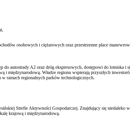
i,
samochodów osobowych i ciężarowych oraz przestrzenne place manewro
ostęp do autostrady A2 oraz dróg ekspresowych, dostępowi do lotnisk
jową i międzynarodową. Władze regionu wspierają przyszłych inwestor
u w ramach regionalnych parków technologicznych.
ńskiej Strefie Aktywności Gospodarczej. Znajdujący się niedaleko wę
skalę krajową i międzynarodową.