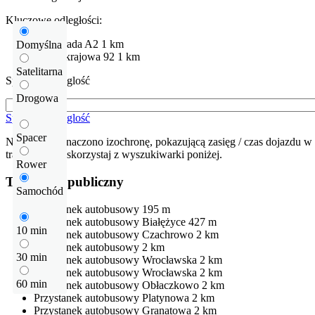
Kluczowe odległości:
Autostrada
A2
1 km
Domyślna
Droga krajowa
92
1 km
Satelitarna
Sprawdź odleglość
Drogowa
Sprawdź odleglość
Spacer
Na mapie zaznaczono izochronę, pokazującą zasięg / czas dojazdu w 
trasę dojazdu skorzystaj z wyszukiwarki poniżej.
Rower
Transport publiczny
Samochód
Przystanek autobusowy
195 m
Przystanek autobusowy
Białężyce
427 m
10 min
Przystanek autobusowy
Czachrowo
2 km
Przystanek autobusowy
2 km
30 min
Przystanek autobusowy
Wrocławska
2 km
Przystanek autobusowy
Wrocławska
2 km
60 min
Przystanek autobusowy
Obłaczkowo
2 km
Przystanek autobusowy
Platynowa
2 km
Przystanek autobusowy
Granatowa
2 km