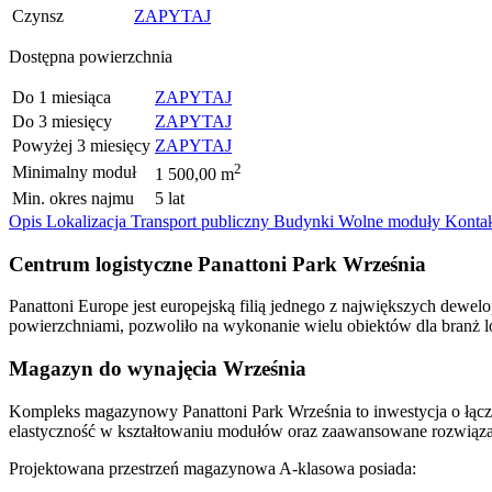
Czynsz
ZAPYTAJ
Dostępna powierzchnia
Do 1 miesiąca
ZAPYTAJ
Do 3 miesięcy
ZAPYTAJ
Powyżej 3 miesięcy
ZAPYTAJ
2
Minimalny moduł
1 500,00 m
Min. okres najmu
5 lat
Opis
Lokalizacja
Transport publiczny
Budynki
Wolne moduły
Konta
Centrum logistyczne Panattoni Park Września
Panattoni Europe jest europejską filią jednego z największych dewe
powierzchniami, pozwoliło na wykonanie wielu obiektów dla branż log
Magazyn do wynajęcia Września
Kompleks magazynowy Panattoni Park Września to inwestycja o łącz
elastyczność w kształtowaniu modułów oraz zaawansowane rozwiązania 
Projektowana przestrzeń magazynowa A-klasowa posiada: