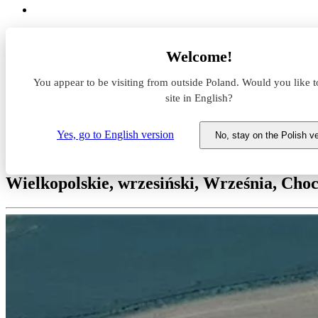
Magazyny do wynajęcia
Welcome!
Wielkopolskie
wrzesiński
You appear to be visiting from outside Poland. Would you like t
Września
Chocicza Wielka
site in English?
Panattoni Park Września
Yes, go to English version
No, stay on the Polish v
Magazyn do wynajęcia Panatton
Wielkopolskie, wrzesiński, Września, Cho