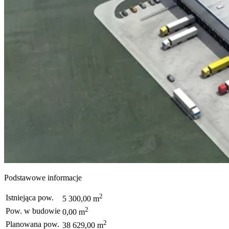
Podstawowe informacje
2
Istniejąca pow.
5 300,00 m
2
Pow. w budowie
0,00 m
2
Planowana pow.
38 629,00 m