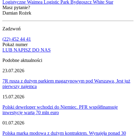
Logistyczne
Waimea Logistic Park Bydgoszcz
White Star
Masz pytanie?
Damian Rożek
Zadzwoń
(22) 452 44 41
Pokaż numer
LUB NAPISZ DO NAS
Podobne aktualności
23.07.2026
7R rusza z dużym parkiem magazynowym pod Warszawą. Jest już
pierwszy najemca
15.07.2026
Polski deweloper wchodzi do Niemiec. PFR współfinansuje
inwestycję wartą 70 mln euro
01.07.2026
Polska marka modowa z dużym kontraktem. Wynajęła ponad 30