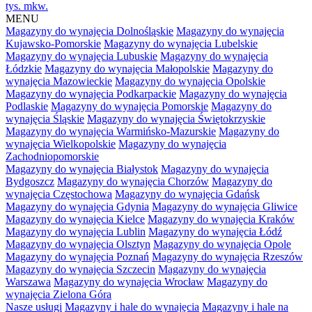
tys. mkw.
MENU
Magazyny do wynajęcia Dolnośląskie
Magazyny do wynajęcia
Kujawsko-Pomorskie
Magazyny do wynajęcia Lubelskie
Magazyny do wynajęcia Lubuskie
Magazyny do wynajęcia
Łódzkie
Magazyny do wynajęcia Małopolskie
Magazyny do
wynajęcia Mazowieckie
Magazyny do wynajęcia Opolskie
Magazyny do wynajęcia Podkarpackie
Magazyny do wynajęcia
Podlaskie
Magazyny do wynajęcia Pomorskie
Magazyny do
wynajęcia Śląskie
Magazyny do wynajęcia Świętokrzyskie
Magazyny do wynajęcia Warmińsko-Mazurskie
Magazyny do
wynajęcia Wielkopolskie
Magazyny do wynajęcia
Zachodniopomorskie
Magazyny do wynajęcia Białystok
Magazyny do wynajęcia
Bydgoszcz
Magazyny do wynajęcia Chorzów
Magazyny do
wynajęcia Częstochowa
Magazyny do wynajęcia Gdańsk
Magazyny do wynajęcia Gdynia
Magazyny do wynajęcia Gliwice
Magazyny do wynajęcia Kielce
Magazyny do wynajęcia Kraków
Magazyny do wynajęcia Lublin
Magazyny do wynajęcia Łódź
Magazyny do wynajęcia Olsztyn
Magazyny do wynajęcia Opole
Magazyny do wynajęcia Poznań
Magazyny do wynajęcia Rzeszów
Magazyny do wynajęcia Szczecin
Magazyny do wynajęcia
Warszawa
Magazyny do wynajęcia Wrocław
Magazyny do
wynajęcia Zielona Góra
Nasze usługi
Magazyny i hale do wynajęcia
Magazyny i hale na