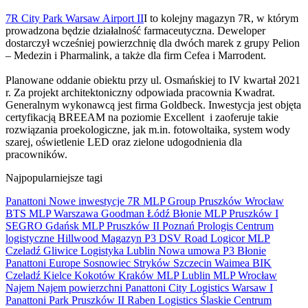
7R City Park Warsaw Airport II
I to kolejny magazyn 7R, w którym
prowadzona będzie działalność farmaceutyczna. Deweloper
dostarczył wcześniej powierzchnię dla dwóch marek z grupy Pelion
– Medezin i Pharmalink, a także dla firm Cefea i Marrodent.
Planowane oddanie obiektu przy ul. Osmańskiej to IV kwartał 2021
r. Za projekt architektoniczny odpowiada pracownia Kwadrat.
Generalnym wykonawcą jest firma Goldbeck. Inwestycja jest objęta
certyfikacją BREEAM na poziomie Excellent i zaoferuje takie
rozwiązania proekologiczne, jak m.in. fotowoltaika, system wody
szarej, oświetlenie LED oraz zielone udogodnienia dla
pracowników.
Najpopularniejsze tagi
Panattoni
Nowe inwestycje
7R
MLP Group
Pruszków
Wrocław
BTS
MLP
Warszawa
Goodman
Łódź
Błonie
MLP Pruszków I
SEGRO
Gdańsk
MLP Pruszków II
Poznań
Prologis
Centrum
logistyczne
Hillwood
Magazyn
P3
DSV Road
Logicor
MLP
Czeladź
Gliwice
Logistyka
Lublin
Nowa umowa
P3 Błonie
Panattoni Europe
Sosnowiec
Stryków
Szczecin
Waimea
BIK
Czeladź
Kielce
Kokotów
Kraków
MLP Lublin
MLP Wrocław
Najem
Najem powierzchni
Panattoni City Logistics Warsaw I
Panattoni Park Pruszków II
Raben Logistics
Ślaskie Centrum