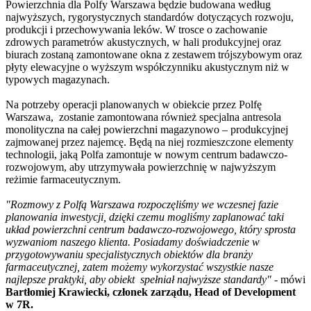
Powierzchnia dla Polfy Warszawa będzie budowana według
najwyższych, rygorystycznych standardów dotyczących rozwoju,
produkcji i przechowywania leków. W trosce o zachowanie
zdrowych parametrów akustycznych, w hali produkcyjnej oraz
biurach zostaną zamontowane okna z zestawem trójszybowym oraz
płyty elewacyjne o wyższym współczynniku akustycznym niż w
typowych magazynach.
Na potrzeby operacji planowanych w obiekcie przez Polfę
Warszawa, zostanie zamontowana również specjalna antresola
monolityczna na całej powierzchni magazynowo – produkcyjnej
zajmowanej przez najemcę. Będą na niej rozmieszczone elementy
technologii, jaką Polfa zamontuje w nowym centrum badawczo-
rozwojowym, aby utrzymywała powierzchnię w najwyższym
reżimie farmaceutycznym.
"Rozmowy z Polfą Warszawa rozpoczęliśmy we wczesnej fazie
planowania inwestycji, dzięki czemu mogliśmy zaplanować taki
układ powierzchni centrum badawczo-rozwojowego, który sprosta
wyzwaniom naszego klienta. Posiadamy doświadczenie w
przygotowywaniu specjalistycznych obiektów dla branży
farmaceutycznej, zatem możemy wykorzystać wszystkie nasze
najlepsze praktyki, aby obiekt spełniał najwyższe standardy"
- mówi
Bartłomiej Krawiecki, członek zarządu, Head of Development
w 7R.