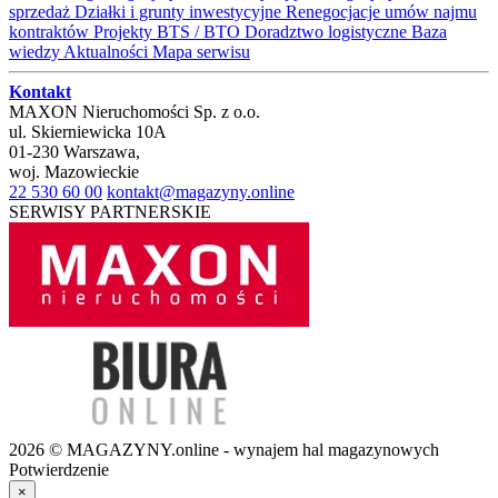
sprzedaż
Działki i grunty inwestycyjne
Renegocjacje umów najmu
kontraktów
Projekty BTS / BTO
Doradztwo logistyczne
Baza
wiedzy
Aktualności
Mapa serwisu
Kontakt
MAXON Nieruchomości Sp. z o.o.
ul.
Skierniewicka 10A
01-230
Warszawa
,
woj.
Mazowieckie
22 530 60 00
kontakt@magazyny.online
SERWISY PARTNERSKIE
2026 © MAGAZYNY.online - wynajem hal magazynowych
Potwierdzenie
×