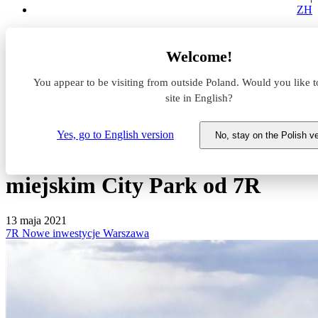
ZH
Aktualności z rynku magazynowego
Welcome!
Polfa Warszawa z nowym centrum badawczo-rozwojowym
w magazynie miejskim City Park od 7R
You appear to be visiting from outside Poland. Would you like t
site in English?
Polfa Warszawa z nowym
centrum badawczo-
Yes, go to English version
No, stay on the Polish v
rozwojowym w magazynie
miejskim City Park od 7R
13 maja 2021
7R
Nowe inwestycje
Warszawa