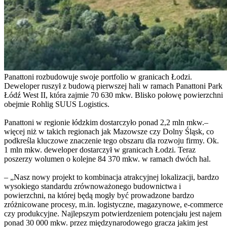
Panattoni rozbudowuje swoje portfolio w granicach Łodzi.
Deweloper ruszył z budową pierwszej hali w ramach Panattoni Park
Łódź West II, która zajmie 70 630 mkw. Blisko połowę powierzchni
obejmie Rohlig SUUS Logistics.
Panattoni w regionie łódzkim dostarczyło ponad 2,2 mln mkw.–
więcej niż w takich regionach jak Mazowsze czy Dolny Śląsk, co
podkreśla kluczowe znaczenie tego obszaru dla rozwoju firmy. Ok.
1 mln mkw. deweloper dostarczył w granicach Łodzi. Teraz
poszerzy wolumen o kolejne 84 370 mkw. w ramach dwóch hal.
– „Nasz nowy projekt to kombinacja atrakcyjnej lokalizacji, bardzo
wysokiego standardu zrównoważonego budownictwa i
powierzchni, na której będą mogły być prowadzone bardzo
zróżnicowane procesy, m.in. logistyczne, magazynowe, e-commerce
czy produkcyjne. Najlepszym potwierdzeniem potencjału jest najem
ponad 30 000 mkw. przez międzynarodowego gracza jakim jest