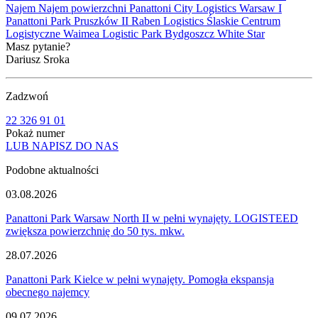
Najem
Najem powierzchni
Panattoni City Logistics Warsaw I
Panattoni Park Pruszków II
Raben Logistics
Ślaskie Centrum
Logistyczne
Waimea Logistic Park Bydgoszcz
White Star
Masz pytanie?
Dariusz Sroka
Zadzwoń
22 326 91 01
Pokaż numer
LUB NAPISZ DO NAS
Podobne aktualności
03.08.2026
Panattoni Park Warsaw North II w pełni wynajęty. LOGISTEED
zwiększa powierzchnię do 50 tys. mkw.
28.07.2026
Panattoni Park Kielce w pełni wynajęty. Pomogła ekspansja
obecnego najemcy
09.07.2026