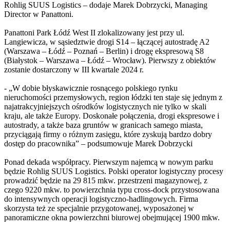
Rohlig SUUS Logistics – dodaje Marek Dobrzycki, Managing
Director w Panattoni.
Panattoni Park Łódź West II zlokalizowany jest przy ul.
Langiewicza, w sąsiedztwie drogi S14 – łączącej autostradę A2
(Warszawa – Łódź – Poznań – Berlin) i drogę ekspresową S8
(Białystok – Warszawa – Łódź – Wrocław). Pierwszy z obiektów
zostanie dostarczony w III kwartale 2024 r.
- „W dobie błyskawicznie rosnącego polskiego rynku
nieruchomości przemysłowych, region łódzki ten staje się jednym z
najatrakcyjniejszych ośrodków logistycznych nie tylko w skali
kraju, ale także Europy. Doskonałe połączenia, drogi ekspresowe i
autostrady, a także baza gruntów w granicach samego miasta,
przyciągają firmy o różnym zasięgu, które zyskują bardzo dobry
dostęp do pracownika” – podsumowuje Marek Dobrzycki
Ponad dekada współpracy. Pierwszym najemcą w nowym parku
będzie Rohlig SUUS Logistics. Polski operator logistyczny procesy
prowadzić będzie na 29 815 mkw. przestrzeni magazynowej, z
czego 9220 mkw. to powierzchnia typu cross-dock przystosowana
do intensywnych operacji logistyczno-hadlingowych. Firma
skorzysta też ze specjalnie przygotowanej, wyposażonej w
panoramiczne okna powierzchni biurowej obejmującej 1900 mkw.