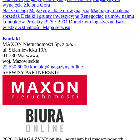
wynajęcia Zielona Góra
Nasze usługi
Magazyny i hale do wynajęcia
Magazyny i hale na
sprzedaż
Działki i grunty inwestycyjne
Renegocjacje umów najmu
kontraktów
Projekty BTS / BTO
Doradztwo logistyczne
Baza
wiedzy
Aktualności
Mapa serwisu
Kontakt
MAXON Nieruchomości Sp. z o.o.
ul.
Skierniewicka 10A
01-230
Warszawa
,
woj.
Mazowieckie
22 530 60 00
kontakt@magazyny.online
SERWISY PARTNERSKIE
2026 © MAGAZYNY.online - wynajem hal magazynowych