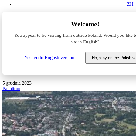
ZH
Aktualności z rynku magazynowego
Welcome!
Panattoni ruszyło z budową parku przemysłowego na
zachodzie Łodzi
You appear to be visiting from outside Poland. Would you like t
site in English?
Panattoni ruszyło z budową
parku przemysłowego na
Yes, go to English version
No, stay on the Polish v
zachodzie Łodzi
5 grudnia 2023
Panattoni