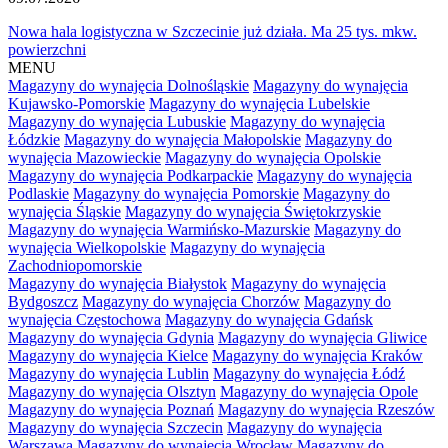
Nowa hala logistyczna w Szczecinie już działa. Ma 25 tys. mkw.
powierzchni
MENU
Magazyny do wynajęcia Dolnośląskie
Magazyny do wynajęcia
Kujawsko-Pomorskie
Magazyny do wynajęcia Lubelskie
Magazyny do wynajęcia Lubuskie
Magazyny do wynajęcia
Łódzkie
Magazyny do wynajęcia Małopolskie
Magazyny do
wynajęcia Mazowieckie
Magazyny do wynajęcia Opolskie
Magazyny do wynajęcia Podkarpackie
Magazyny do wynajęcia
Podlaskie
Magazyny do wynajęcia Pomorskie
Magazyny do
wynajęcia Śląskie
Magazyny do wynajęcia Świętokrzyskie
Magazyny do wynajęcia Warmińsko-Mazurskie
Magazyny do
wynajęcia Wielkopolskie
Magazyny do wynajęcia
Zachodniopomorskie
Magazyny do wynajęcia Białystok
Magazyny do wynajęcia
Bydgoszcz
Magazyny do wynajęcia Chorzów
Magazyny do
wynajęcia Częstochowa
Magazyny do wynajęcia Gdańsk
Magazyny do wynajęcia Gdynia
Magazyny do wynajęcia Gliwice
Magazyny do wynajęcia Kielce
Magazyny do wynajęcia Kraków
Magazyny do wynajęcia Lublin
Magazyny do wynajęcia Łódź
Magazyny do wynajęcia Olsztyn
Magazyny do wynajęcia Opole
Magazyny do wynajęcia Poznań
Magazyny do wynajęcia Rzeszów
Magazyny do wynajęcia Szczecin
Magazyny do wynajęcia
Warszawa
Magazyny do wynajęcia Wrocław
Magazyny do