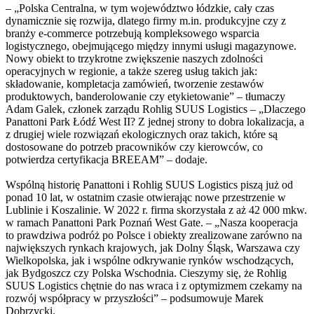
– „Polska Centralna, w tym województwo łódzkie, cały czas
dynamicznie się rozwija, dlatego firmy m.in. produkcyjne czy z
branży e-commerce potrzebują kompleksowego wsparcia
logistycznego, obejmującego między innymi usługi magazynowe.
Nowy obiekt to trzykrotne zwiększenie naszych zdolności
operacyjnych w regionie, a także szereg usług takich jak:
składowanie, kompletacja zamówień, tworzenie zestawów
produktowych, banderolowanie czy etykietowanie” – tłumaczy
Adam Galek, członek zarządu Rohlig SUUS Logistics – „Dlaczego
Panattoni Park Łódź West II? Z jednej strony to dobra lokalizacja, a
z drugiej wiele rozwiązań ekologicznych oraz takich, które są
dostosowane do potrzeb pracowników czy kierowców, co
potwierdza certyfikacja BREEAM” – dodaje.
Wspólną historię Panattoni i Rohlig SUUS Logistics piszą już od
ponad 10 lat, w ostatnim czasie otwierając nowe przestrzenie w
Lublinie i Koszalinie. W 2022 r. firma skorzystała z aż 42 000 mkw.
w ramach Panattoni Park Poznań West Gate. – „Nasza kooperacja
to prawdziwa podróż po Polsce i obiekty zrealizowane zarówno na
największych rynkach krajowych, jak Dolny Śląsk, Warszawa czy
Wielkopolska, jak i wspólne odkrywanie rynków wschodzących,
jak Bydgoszcz czy Polska Wschodnia. Cieszymy się, że Rohlig
SUUS Logistics chętnie do nas wraca i z optymizmem czekamy na
rozwój współpracy w przyszłości” – podsumowuje Marek
Dobrzycki.