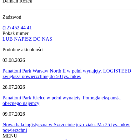
Damian Rożek
Zadzwoń
(22) 452 44 41
Pokaż numer
LUB NAPISZ DO NAS
Podobne aktualności
03.08.2026
Panattoni Park Warsaw North II w pełni wynajęty. LOGISTEED
zwiększa powierzchnię do 50 tys. mkw.
28.07.2026
Panattoni Park Kielce w pełni wynajęty. Pomogła ekspansja
obecnego najemcy
09.07.2026
Nowa hala logistyczna w Szczecinie już działa. Ma 25 tys. mkw.
powierzchni
MENU