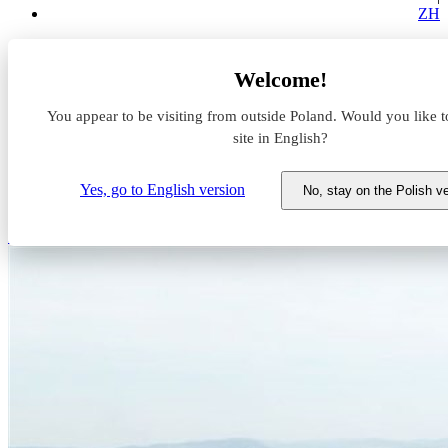
ZH
Aktualności z rynku magazynowego
Welcome!
Panattoni buduje pod Budapesztem
You appear to be visiting from outside Poland. Would you like t
Panattoni buduje pod
site in English?
Budapesztem
Yes, go to English version
No, stay on the Polish v
11 maja 2023
Panattoni