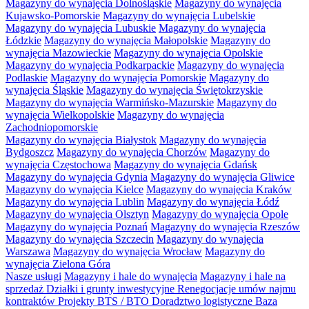
Magazyny do wynajęcia Dolnośląskie
Magazyny do wynajęcia
Kujawsko-Pomorskie
Magazyny do wynajęcia Lubelskie
Magazyny do wynajęcia Lubuskie
Magazyny do wynajęcia
Łódzkie
Magazyny do wynajęcia Małopolskie
Magazyny do
wynajęcia Mazowieckie
Magazyny do wynajęcia Opolskie
Magazyny do wynajęcia Podkarpackie
Magazyny do wynajęcia
Podlaskie
Magazyny do wynajęcia Pomorskie
Magazyny do
wynajęcia Śląskie
Magazyny do wynajęcia Świętokrzyskie
Magazyny do wynajęcia Warmińsko-Mazurskie
Magazyny do
wynajęcia Wielkopolskie
Magazyny do wynajęcia
Zachodniopomorskie
Magazyny do wynajęcia Białystok
Magazyny do wynajęcia
Bydgoszcz
Magazyny do wynajęcia Chorzów
Magazyny do
wynajęcia Częstochowa
Magazyny do wynajęcia Gdańsk
Magazyny do wynajęcia Gdynia
Magazyny do wynajęcia Gliwice
Magazyny do wynajęcia Kielce
Magazyny do wynajęcia Kraków
Magazyny do wynajęcia Lublin
Magazyny do wynajęcia Łódź
Magazyny do wynajęcia Olsztyn
Magazyny do wynajęcia Opole
Magazyny do wynajęcia Poznań
Magazyny do wynajęcia Rzeszów
Magazyny do wynajęcia Szczecin
Magazyny do wynajęcia
Warszawa
Magazyny do wynajęcia Wrocław
Magazyny do
wynajęcia Zielona Góra
Nasze usługi
Magazyny i hale do wynajęcia
Magazyny i hale na
sprzedaż
Działki i grunty inwestycyjne
Renegocjacje umów najmu
kontraktów
Projekty BTS / BTO
Doradztwo logistyczne
Baza