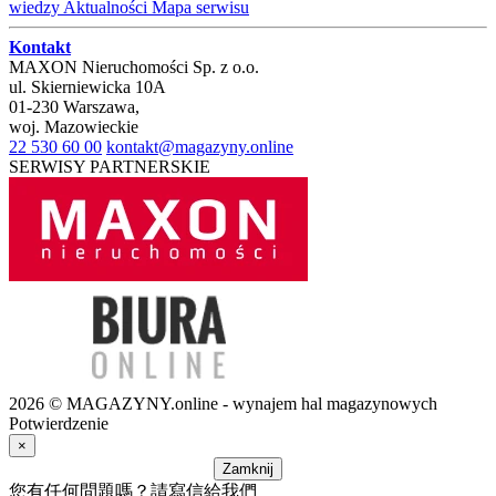
wiedzy
Aktualności
Mapa serwisu
Kontakt
MAXON Nieruchomości Sp. z o.o.
ul.
Skierniewicka 10A
01-230
Warszawa
,
woj.
Mazowieckie
22 530 60 00
kontakt@magazyny.online
SERWISY PARTNERSKIE
2026 © MAGAZYNY.online - wynajem hal magazynowych
Potwierdzenie
×
Zamknij
您有任何問題嗎？請寫信給我們