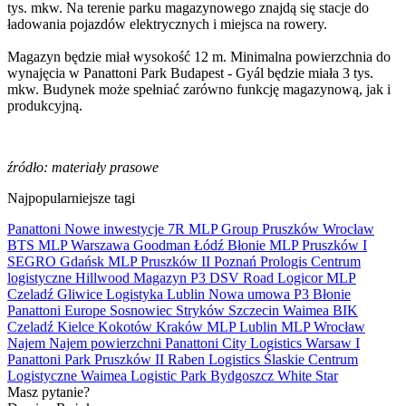
tys. mkw. Na terenie parku magazynowego znajdą się stacje do
ładowania pojazdów elektrycznych i miejsca na rowery.
Magazyn będzie miał wysokość 12 m. Minimalna powierzchnia do
wynajęcia w Panattoni Park Budapest - Gyál będzie miała 3 tys.
mkw. Budynek może spełniać zarówno funkcję magazynową, jak i
produkcyjną.
źródło: materiały prasowe
Najpopularniejsze tagi
Panattoni
Nowe inwestycje
7R
MLP Group
Pruszków
Wrocław
BTS
MLP
Warszawa
Goodman
Łódź
Błonie
MLP Pruszków I
SEGRO
Gdańsk
MLP Pruszków II
Poznań
Prologis
Centrum
logistyczne
Hillwood
Magazyn
P3
DSV Road
Logicor
MLP
Czeladź
Gliwice
Logistyka
Lublin
Nowa umowa
P3 Błonie
Panattoni Europe
Sosnowiec
Stryków
Szczecin
Waimea
BIK
Czeladź
Kielce
Kokotów
Kraków
MLP Lublin
MLP Wrocław
Najem
Najem powierzchni
Panattoni City Logistics Warsaw I
Panattoni Park Pruszków II
Raben Logistics
Ślaskie Centrum
Logistyczne
Waimea Logistic Park Bydgoszcz
White Star
Masz pytanie?