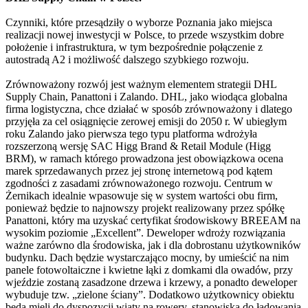
Czynniki, które przesądziły o wyborze Poznania jako miejsca
realizacji nowej inwestycji w Polsce, to przede wszystkim dobre
położenie i infrastruktura, w tym bezpośrednie połączenie z
autostradą A2 i możliwość dalszego szybkiego rozwoju.
Zrównoważony rozwój jest ważnym elementem strategii DHL
Supply Chain, Panattoni i Zalando. DHL, jako wiodąca globalna
firma logistyczna, chce działać w sposób zrównoważony i dlatego
przyjęła za cel osiągnięcie zerowej emisji do 2050 r. W ubiegłym
roku Zalando jako pierwsza tego typu platforma wdrożyła
rozszerzoną wersję SAC Higg Brand & Retail Module (Higg
BRM), w ramach którego prowadzona jest obowiązkowa ocena
marek sprzedawanych przez jej stronę internetową pod kątem
zgodności z zasadami zrównoważonego rozwoju. Centrum w
Żernikach idealnie wpasowuje się w system wartości obu firm,
ponieważ będzie to najnowszy projekt realizowany przez spółkę
Panattoni, który ma uzyskać certyfikat środowiskowy BREEAM na
wysokim poziomie „Excellent”. Deweloper wdroży rozwiązania
ważne zarówno dla środowiska, jak i dla dobrostanu użytkowników
budynku. Dach będzie wystarczająco mocny, by umieścić na nim
panele fotowoltaiczne i kwietne łąki z domkami dla owadów, przy
wjeździe zostaną zasadzone drzewa i krzewy, a ponadto deweloper
wybuduje tzw. „zielone ściany”. Dodatkowo użytkownicy obiektu
będą mieli do dyspozycji wiaty na rowery, stanowiska do ładowania