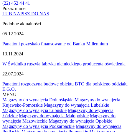
(22) 452 44 41
Pokaż numer
LUB NAPISZ DO NAS
Podobne aktualności
05.12.2024
Panattoni pozyskało finansowanie od Banku Millennium
13.11.2024
W Świdniku ruszyła fabryka niemieckiego producenta oświetlenia
22.07.2024
Panattoni rozpoczyna budowę obiektu BTO dla polskiego oddziału
E.G.O.
MENU
Magazyny do wynajęcia Dolnośląskie
Magazyny do wynajęcia
Kujawsko-Pomorskie
Magazyny do wynajęcia Lubelskie
Magazyny do wynajęcia Lubuskie
Magazyny do wynajęcia
Łódzkie
Magazyny do wynajęcia Małopolskie
Magazyny do
wynajęcia Mazowieckie
Magazyny do wynajęcia Opolskie
Magazyny do wynajęcia Podkarpackie
Magazyny do wynajęcia
Podlaskie
Magazyny do wynajęcia Pomorskie
Magazyny do