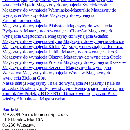
wynajęcia Śląskie
Magazyny do wynajęcia Świętokrzyskie
Magazyny do wynajęcia Warmińsko-Mazurskie
Magazyny do
wynajęcia Wielkopolskie
Magazyny do wynajęcia
Zachodniopomorskie
Magazyny do wynajęcia Białystok
Magazyny do wynajęcia
Bydgoszcz
Magazyny do wynajęcia Chorzów
Magazyny do
wynajęcia Częstochowa
Magazyny do wynajęcia Gdańsk
Magazyny do wynajęcia Gdynia
Magazyny do wynajęcia Gliwice
Magazyny do wynajęcia Kielce
Magazyny do wynajęcia Kraków
Magazyny do wynajęcia Lublin
Magazyny do wynajęcia Łódź
Magazyny do wynajęcia Olsztyn
Magazyny do wynajęcia Opole
Magazyny do wynajęcia Poznań
Magazyny do wynajęcia Rzeszów
Magazyny do wynajęcia Szczecin
Magazyny do wynajęcia
Warszawa
Magazyny do wynajęcia Wrocław
Magazyny do
wynajęcia Zielona Góra
Nasze usługi
Magazyny i hale do wynajęcia
Magazyny i hale na
sprzedaż
Działki i grunty inwestycyjne
Renegocjacje umów najmu
kontraktów
Projekty BTS / BTO
Doradztwo logistyczne
Baza
wiedzy
Aktualności
Mapa serwisu
Kontakt
MAXON Nieruchomości Sp. z o.o.
ul.
Skierniewicka 10A
01-230
Warszawa
,