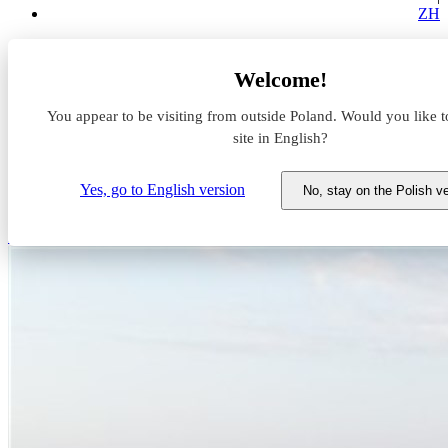
ZH
Aktualności z rynku magazynowego
Welcome!
Panattoni buduje dla DHL Supply Chain
You appear to be visiting from outside Poland. Would you like t
Panattoni buduje dla DHL
site in English?
Supply Chain
Yes, go to English version
No, stay on the Polish v
27 maja 2021
BTS
Nowe inwestycje
Panattoni