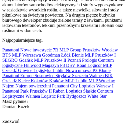
akumulatorów samochodów elektrycznych i strefy wypoczynkowe
w sąsiedztwie wysokich roślin, a także niewielką siłownię i stoły
piknikowe na świeżym powietrzu. Na drugim piętrze budynku
biurowego deweloper zbuduje zielone tarasy z ławkami, punktami
ładowania telefonów, lekkimi przenośnymi krzesłami i stołami oraz
roślinami w donicach.
Najpopularniejsze tagi
Panattoni
Nowe inwestycje
7R
MLP Group
Pruszków
Wrocław
BTS
MLP
Warszawa
Goodman
Łódź
Błonie
MLP Pruszków I
SEGRO
Gdańsk
MLP Pruszków II
Poznań
Prologis
Centrum
logistyczne
Hillwood
Magazyn
P3
DSV Road
Logicor
MLP
Czeladź
Gliwice
Logistyka
Lublin
Nowa umowa
P3 Błonie
Panattoni Europe
Sosnowiec
Stryków
Szczecin
Waimea
BIK
Czeladź
Kielce
Kokotów
Kraków
MLP Lublin
MLP Wrocław
Najem
Najem powierzchni
Panattoni City Logistics Warsaw I
Panattoni Park Pruszków II
Raben Logistics
Ślaskie Centrum
Logistyczne
Waimea Logistic Park Bydgoszcz
White Star
Masz pytanie?
Damian Rożek
Zadzwoń