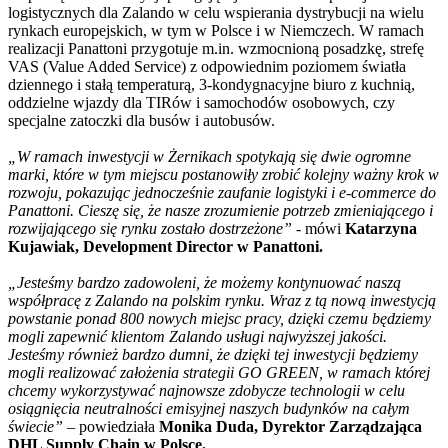
logistycznych dla Zalando w celu wspierania dystrybucji na wielu
rynkach europejskich, w tym w Polsce i w Niemczech. W ramach
realizacji Panattoni przygotuje m.in. wzmocnioną posadzkę, strefę
VAS (Value Added Service) z odpowiednim poziomem światła
dziennego i stałą temperaturą, 3-kondygnacyjne biuro z kuchnią,
oddzielne wjazdy dla TIRów i samochodów osobowych, czy
specjalne zatoczki dla busów i autobusów.
„W ramach inwestycji w Żernikach spotykają się dwie ogromne
marki, które w tym miejscu postanowiły zrobić kolejny ważny krok w
rozwoju, pokazując jednocześnie zaufanie logistyki i e-commerce do
Panattoni. Cieszę się, że nasze zrozumienie potrzeb zmieniającego i
rozwijającego się rynku zostało dostrzeżone”
- mówi
Katarzyna
Kujawiak, Development Director w Panattoni.
„Jesteśmy bardzo zadowoleni, że możemy kontynuować naszą
współpracę z Zalando na polskim rynku. Wraz z tą nową inwestycją
powstanie ponad 800 nowych miejsc pracy, dzięki czemu będziemy
mogli zapewnić klientom Zalando usługi najwyższej jakości.
Jesteśmy również bardzo dumni, że dzięki tej inwestycji będziemy
mogli realizować założenia strategii GO GREEN, w ramach której
chcemy wykorzystywać najnowsze zdobycze technologii w celu
osiągnięcia neutralności emisyjnej naszych budynków na całym
świecie”
– powiedziała
Monika Duda, Dyrektor Zarządzająca
DHL Supply Chain w Polsce.