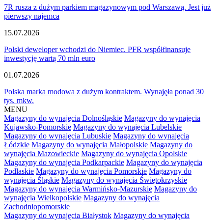
7R rusza z dużym parkiem magazynowym pod Warszawą. Jest już
pierwszy najemca
15.07.2026
Polski deweloper wchodzi do Niemiec. PFR współfinansuje
inwestycję wartą 70 mln euro
01.07.2026
Polska marka modowa z dużym kontraktem. Wynajęła ponad 30
tys. mkw.
MENU
Magazyny do wynajęcia Dolnośląskie
Magazyny do wynajęcia
Kujawsko-Pomorskie
Magazyny do wynajęcia Lubelskie
Magazyny do wynajęcia Lubuskie
Magazyny do wynajęcia
Łódzkie
Magazyny do wynajęcia Małopolskie
Magazyny do
wynajęcia Mazowieckie
Magazyny do wynajęcia Opolskie
Magazyny do wynajęcia Podkarpackie
Magazyny do wynajęcia
Podlaskie
Magazyny do wynajęcia Pomorskie
Magazyny do
wynajęcia Śląskie
Magazyny do wynajęcia Świętokrzyskie
Magazyny do wynajęcia Warmińsko-Mazurskie
Magazyny do
wynajęcia Wielkopolskie
Magazyny do wynajęcia
Zachodniopomorskie
Magazyny do wynajęcia Białystok
Magazyny do wynajęcia