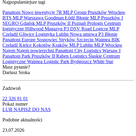
Najpopularniejsze tagi
Panattoni
Nowe inwestycje
7R
MLP Group
Pruszków
Wrocław
BTS
MLP
Warszawa
Goodman
Łódź
Błonie
MLP Pruszków I
SEGRO
Gdańsk
MLP Pruszków II
Poznań
Prologis
Centrum
logistyczne
Hillwood
Magazyn
P3
DSV Road
Logicor
MLP
Czeladź
Gliwice
Logistyka
Lublin
Nowa umowa
P3 Błonie
Panattoni Europe
Sosnowiec
Stryków
Szczecin
Waimea
BIK
Czeladź
Kielce
Kokotów
Kraków
MLP Lublin
MLP Wrocław
Najem
Najem powierzchni
Panattoni City Logistics Warsaw I
Panattoni Park Pruszków II
Raben Logistics
Ślaskie Centrum
Logistyczne
Waimea Logistic Park Bydgoszcz
White Star
Masz pytanie?
Dariusz Sroka
Zadzwoń
22 326 91 01
Pokaż numer
LUB NAPISZ DO NAS
Podobne aktualności
23.07.2026