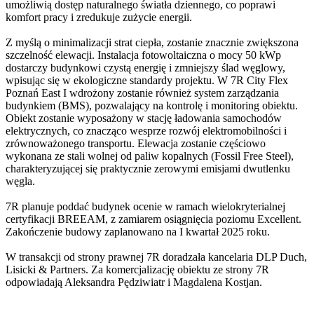
umożliwią dostęp naturalnego światła dziennego, co poprawi
komfort pracy i zredukuje zużycie energii.
Z myślą o minimalizacji strat ciepła, zostanie znacznie zwiększona
szczelność elewacji. Instalacja fotowoltaiczna o mocy 50 kWp
dostarczy budynkowi czystą energię i zmniejszy ślad węglowy,
wpisując się w ekologiczne standardy projektu. W 7R City Flex
Poznań East I wdrożony zostanie również system zarządzania
budynkiem (BMS), pozwalający na kontrolę i monitoring obiektu.
Obiekt zostanie wyposażony w stację ładowania samochodów
elektrycznych, co znacząco wesprze rozwój elektromobilności i
zrównoważonego transportu. Elewacja zostanie częściowo
wykonana ze stali wolnej od paliw kopalnych (Fossil Free Steel),
charakteryzującej się praktycznie zerowymi emisjami dwutlenku
węgla.
7R planuje poddać budynek ocenie w ramach wielokryterialnej
certyfikacji BREEAM, z zamiarem osiągnięcia poziomu Excellent.
Zakończenie budowy zaplanowano na I kwartał 2025 roku.
W transakcji od strony prawnej 7R doradzała kancelaria DLP Duch,
Lisicki & Partners. Za komercjalizację obiektu ze strony 7R
odpowiadają Aleksandra Pędziwiatr i Magdalena Kostjan.