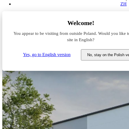
ZH
Aktualności z rynku magazynowego
Welcome!
Nowy 7R City Flex w Poznaniu
You appear to be visiting from outside Poland. Would you like t
Nowy 7R City Flex w Poznaniu
site in English?
12 sierpnia 2024
Yes, go to English version
No, stay on the Polish v
7R