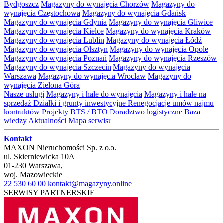
Bydgoszcz
Magazyny do wynajęcia Chorzów
Magazyny do
wynajęcia Częstochowa
Magazyny do wynajęcia Gdańsk
Magazyny do wynajęcia Gdynia
Magazyny do wynajęcia Gliwice
Magazyny do wynajęcia Kielce
Magazyny do wynajęcia Kraków
Magazyny do wynajęcia Lublin
Magazyny do wynajęcia Łódź
Magazyny do wynajęcia Olsztyn
Magazyny do wynajęcia Opole
Magazyny do wynajęcia Poznań
Magazyny do wynajęcia Rzeszów
Magazyny do wynajęcia Szczecin
Magazyny do wynajęcia
Warszawa
Magazyny do wynajęcia Wrocław
Magazyny do
wynajęcia Zielona Góra
Nasze usługi
Magazyny i hale do wynajęcia
Magazyny i hale na
sprzedaż
Działki i grunty inwestycyjne
Renegocjacje umów najmu
kontraktów
Projekty BTS / BTO
Doradztwo logistyczne
Baza
wiedzy
Aktualności
Mapa serwisu
Kontakt
MAXON Nieruchomości Sp. z o.o.
ul.
Skierniewicka 10A
01-230
Warszawa
,
woj.
Mazowieckie
22 530 60 00
kontakt@magazyny.online
SERWISY PARTNERSKIE