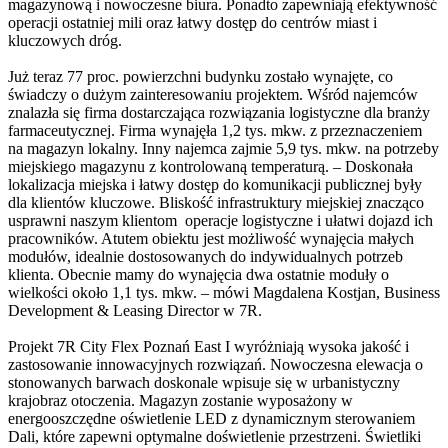
magazynową i nowoczesne biura. Ponadto zapewniają efektywność
operacji ostatniej mili oraz łatwy dostęp do centrów miast i
kluczowych dróg.
Już teraz 77 proc. powierzchni budynku zostało wynajęte, co
świadczy o dużym zainteresowaniu projektem. Wśród najemców
znalazła się firma dostarczająca rozwiązania logistyczne dla branży
farmaceutycznej. Firma wynajęła 1,2 tys. mkw. z przeznaczeniem
na magazyn lokalny. Inny najemca zajmie 5,9 tys. mkw. na potrzeby
miejskiego magazynu z kontrolowaną temperaturą. – Doskonała
lokalizacja miejska i łatwy dostęp do komunikacji publicznej były
dla klientów kluczowe. Bliskość infrastruktury miejskiej znacząco
usprawni naszym klientom operacje logistyczne i ułatwi dojazd ich
pracowników. Atutem obiektu jest możliwość wynajęcia małych
modułów, idealnie dostosowanych do indywidualnych potrzeb
klienta. Obecnie mamy do wynajęcia dwa ostatnie moduły o
wielkości około 1,1 tys. mkw. – mówi Magdalena Kostjan, Business
Development & Leasing Director w 7R.
Projekt 7R City Flex Poznań East I wyróżniają wysoka jakość i
zastosowanie innowacyjnych rozwiązań. Nowoczesna elewacja o
stonowanych barwach doskonale wpisuje się w urbanistyczny
krajobraz otoczenia. Magazyn zostanie wyposażony w
energooszczędne oświetlenie LED z dynamicznym sterowaniem
Dali, które zapewni optymalne doświetlenie przestrzeni. Świetliki