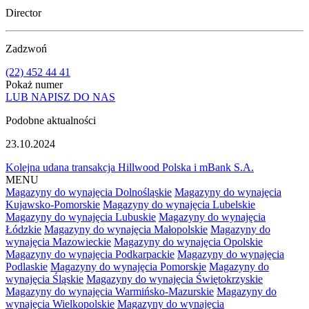
Director
Zadzwoń
(22) 452 44 41
Pokaż numer
LUB NAPISZ DO NAS
Podobne aktualności
23.10.2024
Kolejna udana transakcja Hillwood Polska i mBank S.A.
MENU
Magazyny do wynajęcia Dolnośląskie
Magazyny do wynajęcia
Kujawsko-Pomorskie
Magazyny do wynajęcia Lubelskie
Magazyny do wynajęcia Lubuskie
Magazyny do wynajęcia
Łódzkie
Magazyny do wynajęcia Małopolskie
Magazyny do
wynajęcia Mazowieckie
Magazyny do wynajęcia Opolskie
Magazyny do wynajęcia Podkarpackie
Magazyny do wynajęcia
Podlaskie
Magazyny do wynajęcia Pomorskie
Magazyny do
wynajęcia Śląskie
Magazyny do wynajęcia Świętokrzyskie
Magazyny do wynajęcia Warmińsko-Mazurskie
Magazyny do
wynajęcia Wielkopolskie
Magazyny do wynajęcia