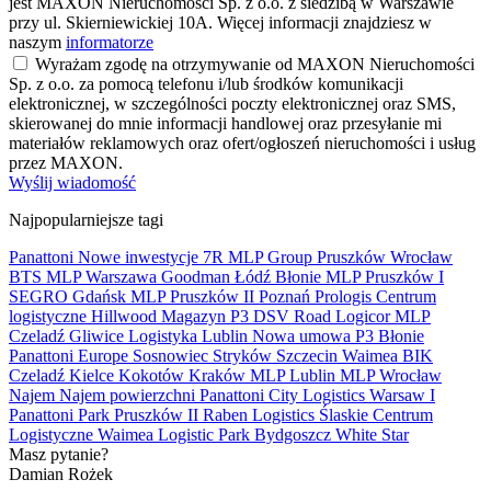
jest MAXON Nieruchomości Sp. z o.o. z siedzibą w Warszawie
przy ul. Skierniewickiej 10A. Więcej informacji znajdziesz w
naszym
informatorze
Wyrażam zgodę na otrzymywanie od MAXON Nieruchomości
Sp. z o.o. za pomocą telefonu i/lub środków komunikacji
elektronicznej, w szczególności poczty elektronicznej oraz SMS,
skierowanej do mnie informacji handlowej oraz przesyłanie mi
materiałów reklamowych oraz ofert/ogłoszeń nieruchomości i usług
przez MAXON.
Wyślij wiadomość
Najpopularniejsze tagi
Panattoni
Nowe inwestycje
7R
MLP Group
Pruszków
Wrocław
BTS
MLP
Warszawa
Goodman
Łódź
Błonie
MLP Pruszków I
SEGRO
Gdańsk
MLP Pruszków II
Poznań
Prologis
Centrum
logistyczne
Hillwood
Magazyn
P3
DSV Road
Logicor
MLP
Czeladź
Gliwice
Logistyka
Lublin
Nowa umowa
P3 Błonie
Panattoni Europe
Sosnowiec
Stryków
Szczecin
Waimea
BIK
Czeladź
Kielce
Kokotów
Kraków
MLP Lublin
MLP Wrocław
Najem
Najem powierzchni
Panattoni City Logistics Warsaw I
Panattoni Park Pruszków II
Raben Logistics
Ślaskie Centrum
Logistyczne
Waimea Logistic Park Bydgoszcz
White Star
Masz pytanie?
Damian Rożek