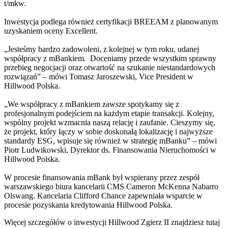
t/mkw.
Inwestycja podlega również certyfikacji BREEAM z planowanym
uzyskaniem oceny Excellent.
„Jesteśmy bardzo zadowoleni, z kolejnej w tym roku, udanej
współpracy z mBankiem. Doceniamy przede wszystkim sprawny
przebieg negocjacji oraz otwartość na szukanie niestandardowych
rozwiązań” – mówi Tomasz Jaroszewski, Vice President w
Hillwood Polska.
„We współpracy z mBankiem zawsze spotykamy się z
profesjonalnym podejściem na każdym etapie transakcji. Kolejny,
wspólny projekt wzmacnia naszą relację i zaufanie. Cieszymy się,
że projekt, który łączy w sobie doskonałą lokalizację i najwyższe
standardy ESG, wpisuje się również w strategię mBanku” – mówi
Piotr Ludwikowski, Dyrektor ds. Finansowania Nieruchomości w
Hillwood Polska.
W procesie finansowania mBank był wspierany przez zespół
warszawskiego biura kancelarii CMS Cameron McKenna Nabarro
Olswang. Kancelaria Clifford Chance zapewniała wsparcie w
procesie pozyskania kredytowania Hillwood Polska.
Więcej szczegółów o inwestycji Hillwood Zgierz II znajdziesz tutaj