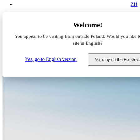
ZH
Aktualności z rynku magazynowego
Welcome!
Kolejna udana transakcja Hillwood Polska i mBank S.A.
You appear to be visiting from outside Poland. Would you like t
Kolejna udana transakcja
site in English?
Hillwood Polska i mBank S.A.
Yes, go to English version
No, stay on the Polish v
23 października 2024