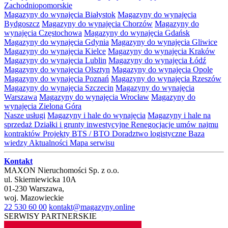
Zachodniopomorskie
Magazyny do wynajęcia Białystok
Magazyny do wynajęcia
Bydgoszcz
Magazyny do wynajęcia Chorzów
Magazyny do
wynajęcia Częstochowa
Magazyny do wynajęcia Gdańsk
Magazyny do wynajęcia Gdynia
Magazyny do wynajęcia Gliwice
Magazyny do wynajęcia Kielce
Magazyny do wynajęcia Kraków
Magazyny do wynajęcia Lublin
Magazyny do wynajęcia Łódź
Magazyny do wynajęcia Olsztyn
Magazyny do wynajęcia Opole
Magazyny do wynajęcia Poznań
Magazyny do wynajęcia Rzeszów
Magazyny do wynajęcia Szczecin
Magazyny do wynajęcia
Warszawa
Magazyny do wynajęcia Wrocław
Magazyny do
wynajęcia Zielona Góra
Nasze usługi
Magazyny i hale do wynajęcia
Magazyny i hale na
sprzedaż
Działki i grunty inwestycyjne
Renegocjacje umów najmu
kontraktów
Projekty BTS / BTO
Doradztwo logistyczne
Baza
wiedzy
Aktualności
Mapa serwisu
Kontakt
MAXON Nieruchomości Sp. z o.o.
ul.
Skierniewicka 10A
01-230
Warszawa
,
woj.
Mazowieckie
22 530 60 00
kontakt@magazyny.online
SERWISY PARTNERSKIE