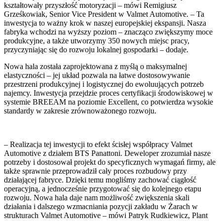
kształtowały przyszłość motoryzacji – mówi Remigiusz
Grześkowiak, Senior Vice President w Valmet Automotive. – Ta
inwestycja to ważny krok w naszej europejskiej ekspansji. Nasza
fabryka wchodzi na wyższy poziom – znacząco zwiększymy moce
produkcyjne, a także utworzymy 350 nowych miejsc pracy,
przyczyniając się do rozwoju lokalnej gospodarki – dodaje.
Nowa hala została zaprojektowana z myślą o maksymalnej
elastyczności – jej układ pozwala na łatwe dostosowywanie
przestrzeni produkcyjnej i logistycznej do ewoluujących potrzeb
najemcy. Inwestycja przejdzie proces certyfikacji środowiskowej w
systemie BREEAM na poziomie Excellent, co potwierdza wysokie
standardy w zakresie zrównoważonego rozwoju.
– Realizacja tej inwestycji to efekt ścisłej współpracy Valmet
Automotive z działem BTS Panattoni. Deweloper zrozumiał nasze
potrzeby i dostosował projekt do specyficznych wymagań firmy, ale
także sprawnie przeprowadził cały proces rozbudowy przy
działającej fabryce. Dzięki temu mogliśmy zachować ciągłość
operacyjną, a jednocześnie przygotować się do kolejnego etapu
rozwoju. Nowa hala daje nam możliwość zwiększenia skali
działania i dalszego wzmacniania pozycji zakładu w Żarach w
strukturach Valmet Automotive – mówi Patryk Rudkiewicz, Plant