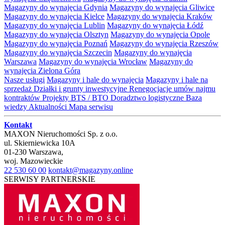
Magazyny do wynajęcia Gdynia
Magazyny do wynajęcia Gliwice
Magazyny do wynajęcia Kielce
Magazyny do wynajęcia Kraków
Magazyny do wynajęcia Lublin
Magazyny do wynajęcia Łódź
Magazyny do wynajęcia Olsztyn
Magazyny do wynajęcia Opole
Magazyny do wynajęcia Poznań
Magazyny do wynajęcia Rzeszów
Magazyny do wynajęcia Szczecin
Magazyny do wynajęcia
Warszawa
Magazyny do wynajęcia Wrocław
Magazyny do
wynajęcia Zielona Góra
Nasze usługi
Magazyny i hale do wynajęcia
Magazyny i hale na
sprzedaż
Działki i grunty inwestycyjne
Renegocjacje umów najmu
kontraktów
Projekty BTS / BTO
Doradztwo logistyczne
Baza
wiedzy
Aktualności
Mapa serwisu
Kontakt
MAXON Nieruchomości Sp. z o.o.
ul.
Skierniewicka 10A
01-230
Warszawa
,
woj.
Mazowieckie
22 530 60 00
kontakt@magazyny.online
SERWISY PARTNERSKIE