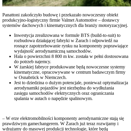
Panattoni zakończyło budowę i przekazało nowoczesny obiekt
produkcyjno-logistyczny firmie Valmet Automotive – dostawcy
systemów dachowych i kinematycznych dla branży motoryzacyjnej.
Inwestycja zrealizowana w formule BTS (build-to-suit) to
rozbudowa działającej fabryki w Żarach i odpowiedź na
rosnące zapotrzebowanie rynku na komponenty poprawiające
wydajność aerodynamiczną samochodów.
Hala o powierzchni 8 800 m kw. została w pełni dostosowana
do potrzeb najemcy.
W żarskiej fabryce produkowane będą nowoczesne systemy
kinematyczne, opracowywane w centrum badawczym firmy
w Osnabrück w Niemczech.
Jest to dziedzina o dużym potencjale, ponieważ optymalizacja
aerodynamiki pojazdów jest niezbędna do wydłużania
zasięgu samochodów elektrycznych oraz ograniczania
spalania w autach o napędzie spalinowym.
– W erze elektromobilności komponenty aerodynamiczne stają się
prawdziwym gamechangerem. W Żarach już teraz rozwijamy i
wdrażamy do masowej produkcji technologie, które będą