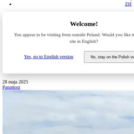
ZH
Aktualności z rynku magazynowego
Welcome!
Fabryka w Żarach gotowa. Panattoni ukończyło inwestycję
BTS
You appear to be visiting from outside Poland. Would you like t
site in English?
Fabryka w Żarach gotowa.
Panattoni ukończyło inwestycję
Yes, go to English version
No, stay on the Polish v
BTS
28 maja 2025
Panattoni