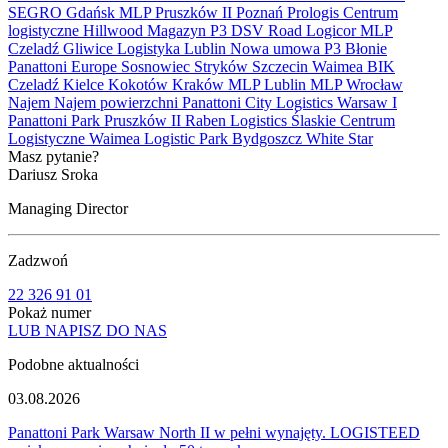
SEGRO
Gdańsk
MLP Pruszków II
Poznań
Prologis
Centrum
logistyczne
Hillwood
Magazyn
P3
DSV Road
Logicor
MLP
Czeladź
Gliwice
Logistyka
Lublin
Nowa umowa
P3 Błonie
Panattoni Europe
Sosnowiec
Stryków
Szczecin
Waimea
BIK
Czeladź
Kielce
Kokotów
Kraków
MLP Lublin
MLP Wrocław
Najem
Najem powierzchni
Panattoni City Logistics Warsaw I
Panattoni Park Pruszków II
Raben Logistics
Ślaskie Centrum
Logistyczne
Waimea Logistic Park Bydgoszcz
White Star
Masz pytanie?
Dariusz Sroka
Managing Director
Zadzwoń
22 326 91 01
Pokaż numer
LUB NAPISZ DO NAS
Podobne aktualności
03.08.2026
Panattoni Park Warsaw North II w pełni wynajęty. LOGISTEED