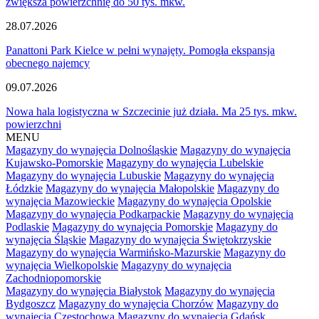
zwiększa powierzchnię do 50 tys. mkw.
28.07.2026
Panattoni Park Kielce w pełni wynajęty. Pomogła ekspansja
obecnego najemcy
09.07.2026
Nowa hala logistyczna w Szczecinie już działa. Ma 25 tys. mkw.
powierzchni
MENU
Magazyny do wynajęcia Dolnośląskie
Magazyny do wynajęcia
Kujawsko-Pomorskie
Magazyny do wynajęcia Lubelskie
Magazyny do wynajęcia Lubuskie
Magazyny do wynajęcia
Łódzkie
Magazyny do wynajęcia Małopolskie
Magazyny do
wynajęcia Mazowieckie
Magazyny do wynajęcia Opolskie
Magazyny do wynajęcia Podkarpackie
Magazyny do wynajęcia
Podlaskie
Magazyny do wynajęcia Pomorskie
Magazyny do
wynajęcia Śląskie
Magazyny do wynajęcia Świętokrzyskie
Magazyny do wynajęcia Warmińsko-Mazurskie
Magazyny do
wynajęcia Wielkopolskie
Magazyny do wynajęcia
Zachodniopomorskie
Magazyny do wynajęcia Białystok
Magazyny do wynajęcia
Bydgoszcz
Magazyny do wynajęcia Chorzów
Magazyny do
wynajęcia Częstochowa
Magazyny do wynajęcia Gdańsk