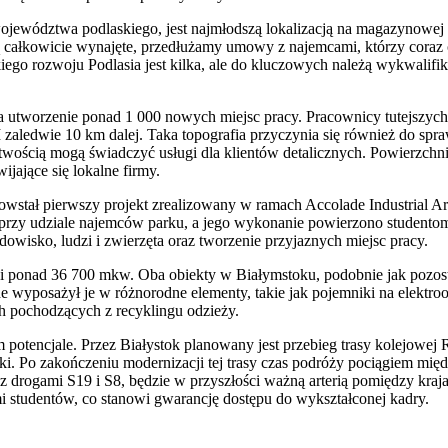
 województwa podlaskiego, jest najmłodszą lokalizacją na magazynowe
ą całkowicie wynajęte, przedłużamy umowy z najemcami, którzy coraz 
o rozwoju Podlasia jest kilka, ale do kluczowych należą wykwalifik
 utworzenie ponad 1 000 nowych miejsc pracy. Pracownicy tutejszych
II zaledwie 10 km dalej. Taka topografia przyczynia się również do spr
łatwością mogą świadczyć usługi dla klientów detalicznych. Powierzch
jające się lokalne firmy.
owstał pierwszy projekt zrealizowany w ramach Accolade Industrial Ar
rzy udziale najemców parku, a jego wykonanie powierzono studentom z
odowisko, ludzi i zwierzęta oraz tworzenie przyjaznych miejsc pracy.
ni ponad 36 700 mkw. Oba obiekty w Białymstoku, podobnie jak pozos
 wyposażył je w różnorodne elementy, takie jak pojemniki na elektro
 pochodzących z recyklingu odzieży.
encjale. Przez Białystok planowany jest przebieg trasy kolejowej Rai
ki. Po zakończeniu modernizacji tej trasy czas podróży pociągiem mi
 drogami S19 i S8, będzie w przyszłości ważną arterią pomiędzy kraj
i studentów, co stanowi gwarancję dostępu do wykształconej kadry.