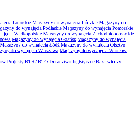
jęcia Lubuskie
Magazyny do wynajęcia Łódzkie
Magazyny do
gazyny do wynajęcia Podlaskie
Magazyny do wynajęcia Pomorskie
jęcia Wielkopolskie
Magazyny do wynajęcia Zachodniopomorskie
chowa
Magazyny do wynajęcia Gdańsk
Magazyny do wynajęcia
Magazyny do wynajęcia Łódź
Magazyny do wynajęcia Olsztyn
zyny do wynajęcia Warszawa
Magazyny do wynajęcia Wrocław
któw
Projekty BTS / BTO
Doradztwo logistyczne
Baza wiedzy