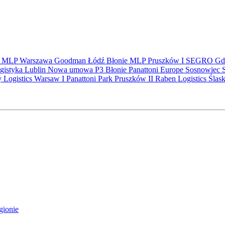
S
MLP
Warszawa
Goodman
Łódź
Błonie
MLP Pruszków I
SEGRO
Gd
gistyka
Lublin
Nowa umowa
P3 Błonie
Panattoni Europe
Sosnowiec
y Logistics Warsaw I
Panattoni Park Pruszków II
Raben Logistics
Ślas
gionie