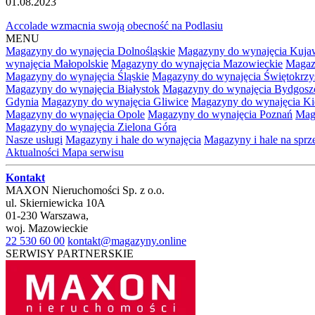
01.08.2023
Accolade wzmacnia swoją obecność na Podlasiu
MENU
Magazyny do wynajęcia Dolnośląskie
Magazyny do wynajęcia Kuja
wynajęcia Małopolskie
Magazyny do wynajęcia Mazowieckie
Magaz
Magazyny do wynajęcia Śląskie
Magazyny do wynajęcia Świętokrzy
Magazyny do wynajęcia Białystok
Magazyny do wynajęcia Bydgosz
Gdynia
Magazyny do wynajęcia Gliwice
Magazyny do wynajęcia Ki
Magazyny do wynajęcia Opole
Magazyny do wynajęcia Poznań
Mag
Magazyny do wynajęcia Zielona Góra
Nasze usługi
Magazyny i hale do wynajęcia
Magazyny i hale na spr
Aktualności
Mapa serwisu
Kontakt
MAXON Nieruchomości Sp. z o.o.
ul.
Skierniewicka 10A
01-230
Warszawa
,
woj.
Mazowieckie
22 530 60 00
kontakt@magazyny.online
SERWISY PARTNERSKIE