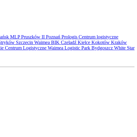
ańsk
MLP Pruszków II
Poznań
Prologis
Centrum logistyczne
Stryków
Szczecin
Waimea
BIK
Czeladź
Kielce
Kokotów
Kraków
kie Centrum Logistyczne
Waimea Logistic Park Bydgoszcz
White Star