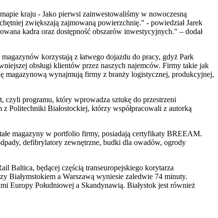
j mapie kraju - Jako pierwsi zainwestowaliśmy w nowoczesną
chętniej zwiększają zajmowaną powierzchnię." - powiedział Jarek
owana kadra oraz dostępność obszarów inwestycyjnych." – dodał
 magazynów korzystają z łatwego dojazdu do pracy, gdyż Park
awniejszej obsługi klientów przez naszych najemców. Firmy takie jak
nię magazynową wynajmują firmy z branży logistycznej, produkcyjnej,
t, czyli programu, który wprowadza sztukę do przestrzeni
 Politechniki Białostockiej, którzy współpracowali z autorką
tałe magazyny w portfolio firmy, posiadają certyfikaty BREEAM.
odpady, defibrylatory zewnętrzne, budki dla owadów, ogrody
l Baltica, będącej częścią transeuropejskiego korytarza
ędzy Białymstokiem a Warszawą wyniesie zaledwie 74 minuty.
ami Europy Południowej a Skandynawią. Białystok jest również