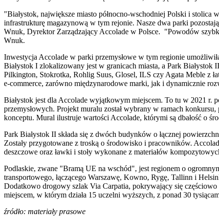
"Białystok, największe miasto północno-wschodniej Polski i stolica
infrastrukturę magazynową w tym rejonie. Nasze dwa parki pozostaj
Wnuk, Dyrektor Zarządzający Accolade w Polsce. "Powodów szybkieg
Wnuk.
Inwestycja Accolade w parki przemysłowe w tym regionie umożliwiła
Białystok I zlokalizowany jest w granicach miasta, a Park Białystok 
Pilkington, Stokrotka, Rohlig Suus, Glosel, ILS czy Agata Meble z 
e-commerce, zarówno międzynarodowe marki, jak i dynamicznie rozwi
Białystok jest dla Accolade wyjątkowym miejscem. To tu w 2021 r. p
przemysłowych. Projekt muralu został wybrany w ramach konkursu, p
konceptu. Mural ilustruje wartości Accolade, którymi są dbałość o śr
Park Białystok II składa się z dwóch budynków o łącznej powierzch
Zostały przygotowane z troską o środowisko i pracowników. Accolade
deszczowe oraz ławki i stoły wykonane z materiałów kompozytowych
Podlaskie, zwane "Bramą UE na wschód", jest regionem o ogromnym pot
transportowego, łączącego Warszawę, Kowno, Rygę, Tallinn i Helsin
Dodatkowo drogowy szlak Via Carpatia, pokrywający się częściowo z
miejscem, w którym działa 15 uczelni wyższych, z ponad 30 tysiącam
źródło: materiały prasowe