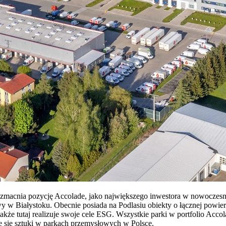
zmacnia pozycję Accolade, jako największego inwestora w nowoczesną
y w Białystoku. Obecnie posiada na Podlasiu obiekty o łącznej powier
 także tutaj realizuje swoje cele ESG. Wszystkie parki w portfolio A
e się sztuki w parkach przemysłowych w Polsce.