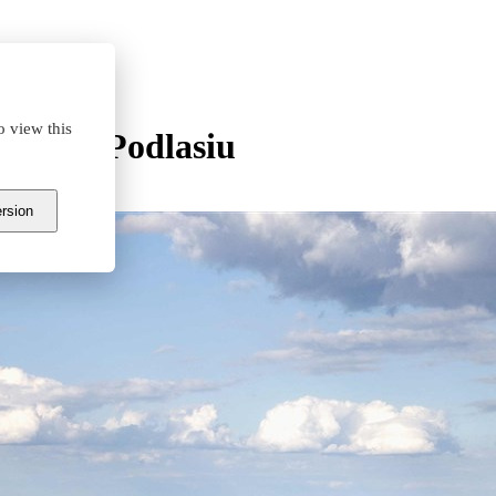
o view this
ość na Podlasiu
ersion