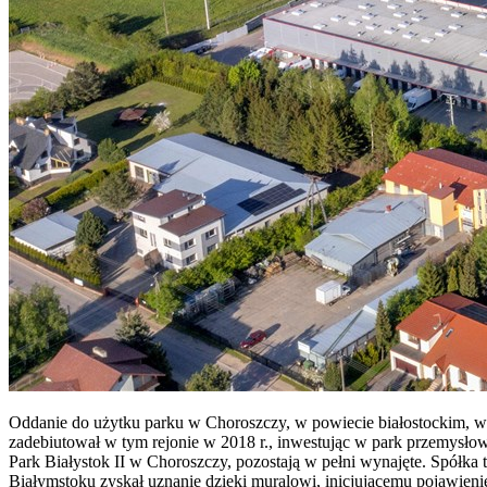
Oddanie do użytku parku w Choroszczy, w powiecie białostockim, w
zadebiutował w tym rejonie w 2018 r., inwestując w park przemysłow
Park Białystok II w Choroszczy, pozostają w pełni wynajęte. Spółka
Białymstoku zyskał uznanie dzięki muralowi, inicjującemu pojawieni