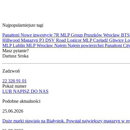
Najpopularniejsze tagi
Panattoni
Nowe inwestycje
7R
MLP Group
Pruszków
Wrocław
BT
Hillwood
Magazyn
P3
DSV Road
Logicor
MLP Czeladź
Gliwice
Lo
MLP Lublin
MLP Wrocław
Najem
Najem powierzchni
Panattoni Cit
Masz pytanie?
Dariusz Sroka
Zadzwoń
22 326 91 01
Pokaż numer
LUB NAPISZ DO NAS
Podobne aktualności
25.06.2026
Duże marki stawiają na Białystok. Powstał największy magazyn w re