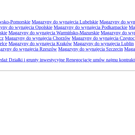
wsko-Pomorskie
Magazyny do wynajęcia Lubelskie
Magazyny do wyna
yny do wynajęcia Opolskie
Magazyny do wynajęcia Podkarpackie
Ma
skie
Magazyny do wynajęcia Warmińsko-Mazurskie
Magazyny do wyna
cz
Magazyny do wynajęcia Chorzów
Magazyny do wynajęcia Często
elce
Magazyny do wynajęcia Kraków
Magazyny do wynajęcia Lublin
azyny do wynajęcia Rzeszów
Magazyny do wynajęcia Szczecin
Maga
zedaż
Działki i grunty inwestycyjne
Renegocjacje umów najmu kontra