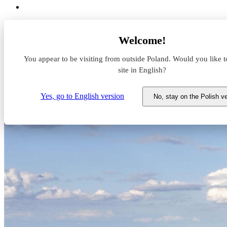
Aktualności z rynku magazynowego
Welcome!
Accolade wzmacnia swoją obecność na Podlasiu
You appear to be visiting from outside Poland. Would you like t
Accolade wzmacnia swoją obecn
site in English?
1 sierpnia 2023
Yes, go to English version
No, stay on the Polish v