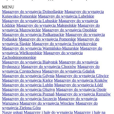
MENU
Magazyny do wynajęcia Dolnośląskie
Magazyny do wynajęcia
Kujawsko-Pomorskie
Magazyny do wynajęcia Lubelskie
Magazyny do wynajęcia Lubuskie
Magazyny do wynajęcia
Łódzkie
Magazyny do wynajęcia Małopolskie
Magazyny do
wynajęcia Mazowieckie
Magazyny do wynajęcia Opolskie
Magazyny do wynajęcia Podkarpackie
Magazyny do wynajęcia
Podlaskie
Magazyny do wynajęcia Pomorskie
Magazyny do
wynajęcia Śląskie
Magazyny do wynajęcia Świętokrzyskie
Magazyny do wynajęcia Warmińsko-Mazurskie
Magazyny do
wynajęcia Wielkopolskie
Magazyny do wynajęcia
Zachodniopomorskie
Magazyny do wynajęcia Białystok
Magazyny do wynajęcia
Bydgoszcz
Magazyny do wynajęcia Chorzów
Magazyny do
wynajęcia Częstochowa
Magazyny do wynajęcia Gdańsk
Magazyny do wynajęcia Gdynia
Magazyny do wynajęcia Gliwice
Magazyny do wynajęcia Kielce
Magazyny do wynajęcia Kraków
Magazyny do wynajęcia Lublin
Magazyny do wynajęcia Łódź
Magazyny do wynajęcia Olsztyn
Magazyny do wynajęcia Opole
Magazyny do wynajęcia Poznań
Magazyny do wynajęcia Rzeszów
Magazyny do wynajęcia Szczecin
Magazyny do wynajęcia
Warszawa
Magazyny do wynajęcia Wrocław
Magazyny do
wynajęcia Zielona Góra
Nasze usługi
Magazyny i hale do wynajęcia
Magazyny i hale na