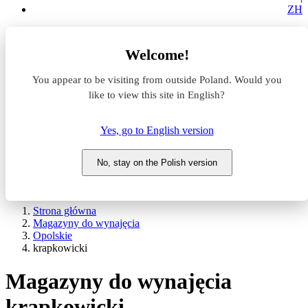
ZH
Lokalizacja
Welcome!
Powierzchnia
You appear to be visiting from outside Poland. Would you
like to view this site in English?
Typ transakcji
Wynajem
Sprzedaż
Yes, go to English version
Nazwa magazynu
No, stay on the Polish version
WYSZUKAJ
POKAŻ / UKRYJ FILTRY
Strona główna
Magazyny do wynajęcia
Opolskie
krapkowicki
Magazyny do wynajęcia
krapkowicki