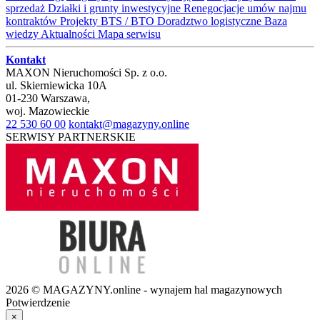
sprzedaż
Działki i grunty inwestycyjne
Renegocjacje umów najmu
kontraktów
Projekty BTS / BTO
Doradztwo logistyczne
Baza
wiedzy
Aktualności
Mapa serwisu
Kontakt
MAXON Nieruchomości Sp. z o.o.
ul.
Skierniewicka 10A
01-230
Warszawa
,
woj.
Mazowieckie
22 530 60 00
kontakt@magazyny.online
SERWISY PARTNERSKIE
2026 © MAGAZYNY.online - wynajem hal magazynowych
Potwierdzenie
×