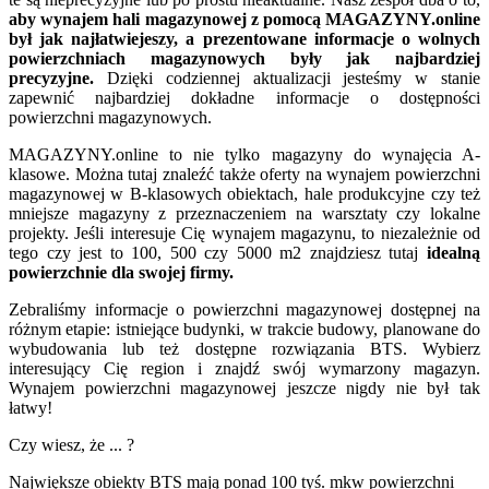
aby wynajem hali magazynowej z pomocą MAGAZYNY.online
był jak najłatwiejeszy, a prezentowane informacje o wolnych
powierzchniach magazynowych były jak najbardziej
precyzyjne.
Dzięki codziennej aktualizacji jesteśmy w stanie
zapewnić najbardziej dokładne informacje o dostępności
powierzchni magazynowych.
MAGAZYNY.online to nie tylko magazyny do wynajęcia A-
klasowe. Można tutaj znaleźć także oferty na wynajem powierzchni
magazynowej w B-klasowych obiektach, hale produkcyjne czy też
mniejsze magazyny z przeznaczeniem na warsztaty czy lokalne
projekty. Jeśli interesuje Cię wynajem magazynu, to niezależnie od
tego czy jest to 100, 500 czy 5000 m2 znajdziesz tutaj
idealną
powierzchnie dla swojej firmy.
Zebraliśmy informacje o powierzchni magazynowej dostępnej na
różnym etapie: istniejące budynki, w trakcie budowy, planowane do
wybudowania lub też dostępne rozwiązania BTS. Wybierz
interesujący Cię region i znajdź swój wymarzony magazyn.
Wynajem powierzchni magazynowej jeszcze nigdy nie był tak
łatwy!
Czy wiesz, że ... ?
Największe obiekty BTS mają ponad 100 tyś. mkw powierzchni