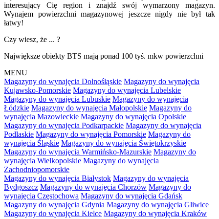
interesujący Cię region i znajdź swój wymarzony magazyn.
Wynajem powierzchni magazynowej jeszcze nigdy nie był tak
łatwy!
Czy wiesz, że ... ?
Największe obiekty BTS mają ponad 100 tyś. mkw powierzchni
MENU
Magazyny do wynajęcia Dolnośląskie
Magazyny do wynajęcia
Kujawsko-Pomorskie
Magazyny do wynajęcia Lubelskie
Magazyny do wynajęcia Lubuskie
Magazyny do wynajęcia
Łódzkie
Magazyny do wynajęcia Małopolskie
Magazyny do
wynajęcia Mazowieckie
Magazyny do wynajęcia Opolskie
Magazyny do wynajęcia Podkarpackie
Magazyny do wynajęcia
Podlaskie
Magazyny do wynajęcia Pomorskie
Magazyny do
wynajęcia Śląskie
Magazyny do wynajęcia Świętokrzyskie
Magazyny do wynajęcia Warmińsko-Mazurskie
Magazyny do
wynajęcia Wielkopolskie
Magazyny do wynajęcia
Zachodniopomorskie
Magazyny do wynajęcia Białystok
Magazyny do wynajęcia
Bydgoszcz
Magazyny do wynajęcia Chorzów
Magazyny do
wynajęcia Częstochowa
Magazyny do wynajęcia Gdańsk
Magazyny do wynajęcia Gdynia
Magazyny do wynajęcia Gliwice
Magazyny do wynajęcia Kielce
Magazyny do wynajęcia Kraków