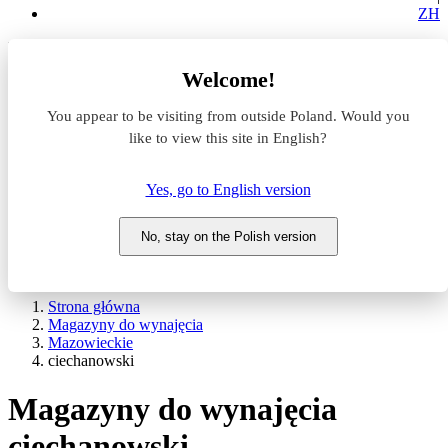
ZH
Lokalizacja
Welcome!
Powierzchnia
You appear to be visiting from outside Poland. Would you
like to view this site in English?
Typ transakcji
Wynajem
Sprzedaż
Yes, go to English version
Nazwa magazynu
No, stay on the Polish version
WYSZUKAJ
POKAŻ / UKRYJ FILTRY
Strona główna
Magazyny do wynajęcia
Mazowieckie
ciechanowski
Magazyny do wynajęcia
ciechanowski