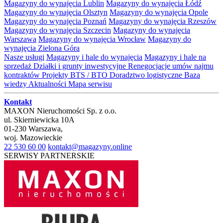
Magazyny do wynajęcia Lublin
Magazyny do wynajęcia Łódź
Magazyny do wynajęcia Olsztyn
Magazyny do wynajęcia Opole
Magazyny do wynajęcia Poznań
Magazyny do wynajęcia Rzeszów
Magazyny do wynajęcia Szczecin
Magazyny do wynajęcia
Warszawa
Magazyny do wynajęcia Wrocław
Magazyny do
wynajęcia Zielona Góra
Nasze usługi
Magazyny i hale do wynajęcia
Magazyny i hale na
sprzedaż
Działki i grunty inwestycyjne
Renegocjacje umów najmu
kontraktów
Projekty BTS / BTO
Doradztwo logistyczne
Baza
wiedzy
Aktualności
Mapa serwisu
Kontakt
MAXON Nieruchomości Sp. z o.o.
ul.
Skierniewicka 10A
01-230
Warszawa
,
woj.
Mazowieckie
22 530 60 00
kontakt@magazyny.online
SERWISY PARTNERSKIE