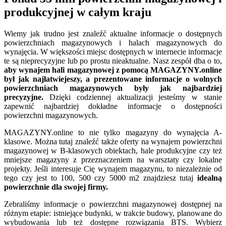
produkcyjnej w całym kraju
Wiemy jak trudno jest znaleźć aktualne informacje o dostępnych
powierzchniach magazynowych i halach magazynowych do
wynajęcia. W większości miejsc dostępnych w internecie informacje
te są nieprecyzyjne lub po prostu nieaktualne. Nasz zespół dba o to,
aby wynajem hali magazynowej z pomocą MAGAZYNY.online
był jak najłatwiejeszy, a prezentowane informacje o wolnych
powierzchniach magazynowych były jak najbardziej
precyzyjne.
Dzięki codziennej aktualizacji jesteśmy w stanie
zapewnić najbardziej dokładne informacje o dostępności
powierzchni magazynowych.
MAGAZYNY.online to nie tylko magazyny do wynajęcia A-
klasowe. Można tutaj znaleźć także oferty na wynajem powierzchni
magazynowej w B-klasowych obiektach, hale produkcyjne czy też
mniejsze magazyny z przeznaczeniem na warsztaty czy lokalne
projekty. Jeśli interesuje Cię wynajem magazynu, to niezależnie od
tego czy jest to 100, 500 czy 5000 m2 znajdziesz tutaj
idealną
powierzchnie dla swojej firmy.
Zebraliśmy informacje o powierzchni magazynowej dostępnej na
różnym etapie: istniejące budynki, w trakcie budowy, planowane do
wybudowania lub też dostępne rozwiązania BTS. Wybierz