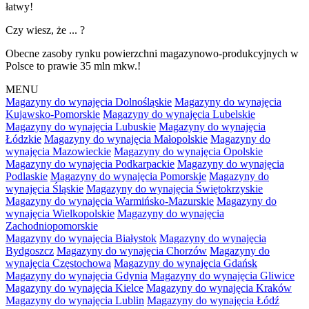
łatwy!
Czy wiesz, że ... ?
Obecne zasoby rynku powierzchni magazynowo-produkcyjnych w
Polsce to prawie 35 mln mkw.!
MENU
Magazyny do wynajęcia Dolnośląskie
Magazyny do wynajęcia
Kujawsko-Pomorskie
Magazyny do wynajęcia Lubelskie
Magazyny do wynajęcia Lubuskie
Magazyny do wynajęcia
Łódzkie
Magazyny do wynajęcia Małopolskie
Magazyny do
wynajęcia Mazowieckie
Magazyny do wynajęcia Opolskie
Magazyny do wynajęcia Podkarpackie
Magazyny do wynajęcia
Podlaskie
Magazyny do wynajęcia Pomorskie
Magazyny do
wynajęcia Śląskie
Magazyny do wynajęcia Świętokrzyskie
Magazyny do wynajęcia Warmińsko-Mazurskie
Magazyny do
wynajęcia Wielkopolskie
Magazyny do wynajęcia
Zachodniopomorskie
Magazyny do wynajęcia Białystok
Magazyny do wynajęcia
Bydgoszcz
Magazyny do wynajęcia Chorzów
Magazyny do
wynajęcia Częstochowa
Magazyny do wynajęcia Gdańsk
Magazyny do wynajęcia Gdynia
Magazyny do wynajęcia Gliwice
Magazyny do wynajęcia Kielce
Magazyny do wynajęcia Kraków
Magazyny do wynajęcia Lublin
Magazyny do wynajęcia Łódź