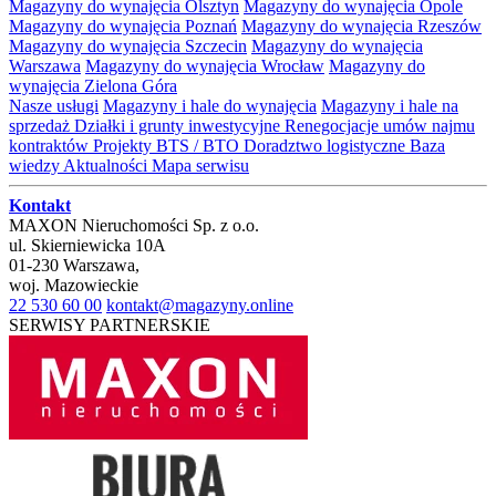
Magazyny do wynajęcia Olsztyn
Magazyny do wynajęcia Opole
Magazyny do wynajęcia Poznań
Magazyny do wynajęcia Rzeszów
Magazyny do wynajęcia Szczecin
Magazyny do wynajęcia
Warszawa
Magazyny do wynajęcia Wrocław
Magazyny do
wynajęcia Zielona Góra
Nasze usługi
Magazyny i hale do wynajęcia
Magazyny i hale na
sprzedaż
Działki i grunty inwestycyjne
Renegocjacje umów najmu
kontraktów
Projekty BTS / BTO
Doradztwo logistyczne
Baza
wiedzy
Aktualności
Mapa serwisu
Kontakt
MAXON Nieruchomości Sp. z o.o.
ul.
Skierniewicka 10A
01-230
Warszawa
,
woj.
Mazowieckie
22 530 60 00
kontakt@magazyny.online
SERWISY PARTNERSKIE