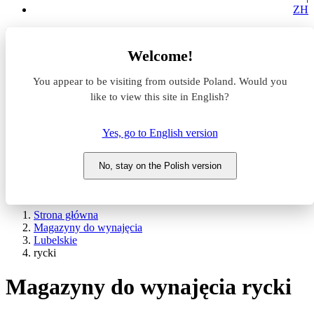
ZH
Lokalizacja
Welcome!
Powierzchnia
You appear to be visiting from outside Poland. Would you
like to view this site in English?
Typ transakcji
Wynajem
Sprzedaż
Yes, go to English version
Nazwa magazynu
No, stay on the Polish version
WYSZUKAJ
POKAŻ / UKRYJ FILTRY
Strona główna
Magazyny do wynajęcia
Lubelskie
rycki
Magazyny do wynajęcia rycki