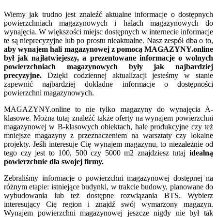
Wiemy jak trudno jest znaleźć aktualne informacje o dostępnych
powierzchniach magazynowych i halach magazynowych do
wynajęcia. W większości miejsc dostępnych w internecie informacje
te są nieprecyzyjne lub po prostu nieaktualne. Nasz zespół dba o to,
aby wynajem hali magazynowej z pomocą MAGAZYNY.online
był jak najłatwiejeszy, a prezentowane informacje o wolnych
powierzchniach magazynowych były jak najbardziej
precyzyjne.
Dzięki codziennej aktualizacji jesteśmy w stanie
zapewnić najbardziej dokładne informacje o dostępności
powierzchni magazynowych.
MAGAZYNY.online to nie tylko magazyny do wynajęcia A-
klasowe. Można tutaj znaleźć także oferty na wynajem powierzchni
magazynowej w B-klasowych obiektach, hale produkcyjne czy też
mniejsze magazyny z przeznaczeniem na warsztaty czy lokalne
projekty. Jeśli interesuje Cię wynajem magazynu, to niezależnie od
tego czy jest to 100, 500 czy 5000 m2 znajdziesz tutaj
idealną
powierzchnie dla swojej firmy.
Zebraliśmy informacje o powierzchni magazynowej dostępnej na
różnym etapie: istniejące budynki, w trakcie budowy, planowane do
wybudowania lub też dostępne rozwiązania BTS. Wybierz
interesujący Cię region i znajdź swój wymarzony magazyn.
Wynajem powierzchni magazynowej jeszcze nigdy nie był tak