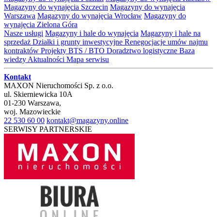
Magazyny do wynajęcia Szczecin
Magazyny do wynajęcia
Warszawa
Magazyny do wynajęcia Wrocław
Magazyny do
wynajęcia Zielona Góra
Nasze usługi
Magazyny i hale do wynajęcia
Magazyny i hale na
sprzedaż
Działki i grunty inwestycyjne
Renegocjacje umów najmu
kontraktów
Projekty BTS / BTO
Doradztwo logistyczne
Baza
wiedzy
Aktualności
Mapa serwisu
Kontakt
MAXON Nieruchomości Sp. z o.o.
ul.
Skierniewicka 10A
01-230
Warszawa
,
woj.
Mazowieckie
22 530 60 00
kontakt@magazyny.online
SERWISY PARTNERSKIE