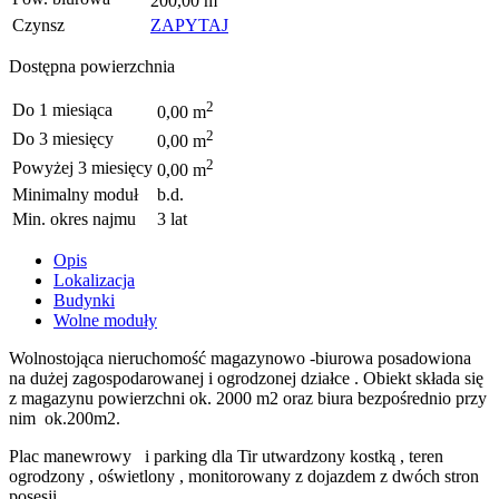
200,00 m
Czynsz
ZAPYTAJ
Dostępna powierzchnia
2
Do 1 miesiąca
0,00 m
2
Do 3 miesięcy
0,00 m
2
Powyżej 3 miesięcy
0,00 m
Minimalny moduł
b.d.
Min. okres najmu
3 lat
Opis
Lokalizacja
Budynki
Wolne moduły
Wolnostojąca nieruchomość magazynowo -biurowa posadowiona
na dużej zagospodarowanej i ogrodzonej działce . Obiekt składa się
z magazynu powierzchni ok. 2000 m2 oraz biura bezpośrednio przy
nim ok.200m2.
Plac manewrowy i parking dla Tir utwardzony kostką , teren
ogrodzony , oświetlony , monitorowany z dojazdem z dwóch stron
posesji.