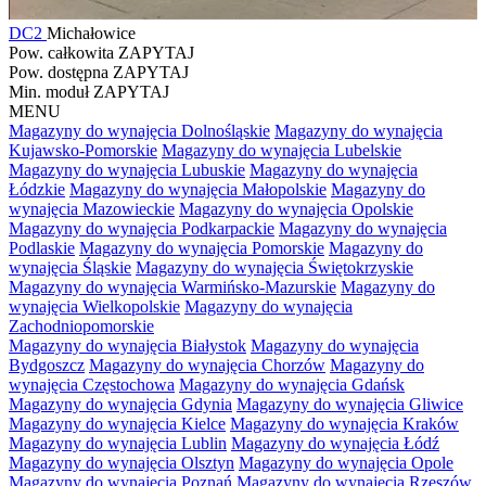
DC2
Michałowice
Pow. całkowita
ZAPYTAJ
Pow. dostępna
ZAPYTAJ
Min. moduł
ZAPYTAJ
MENU
Magazyny do wynajęcia Dolnośląskie
Magazyny do wynajęcia
Kujawsko-Pomorskie
Magazyny do wynajęcia Lubelskie
Magazyny do wynajęcia Lubuskie
Magazyny do wynajęcia
Łódzkie
Magazyny do wynajęcia Małopolskie
Magazyny do
wynajęcia Mazowieckie
Magazyny do wynajęcia Opolskie
Magazyny do wynajęcia Podkarpackie
Magazyny do wynajęcia
Podlaskie
Magazyny do wynajęcia Pomorskie
Magazyny do
wynajęcia Śląskie
Magazyny do wynajęcia Świętokrzyskie
Magazyny do wynajęcia Warmińsko-Mazurskie
Magazyny do
wynajęcia Wielkopolskie
Magazyny do wynajęcia
Zachodniopomorskie
Magazyny do wynajęcia Białystok
Magazyny do wynajęcia
Bydgoszcz
Magazyny do wynajęcia Chorzów
Magazyny do
wynajęcia Częstochowa
Magazyny do wynajęcia Gdańsk
Magazyny do wynajęcia Gdynia
Magazyny do wynajęcia Gliwice
Magazyny do wynajęcia Kielce
Magazyny do wynajęcia Kraków
Magazyny do wynajęcia Lublin
Magazyny do wynajęcia Łódź
Magazyny do wynajęcia Olsztyn
Magazyny do wynajęcia Opole
Magazyny do wynajęcia Poznań
Magazyny do wynajęcia Rzeszów