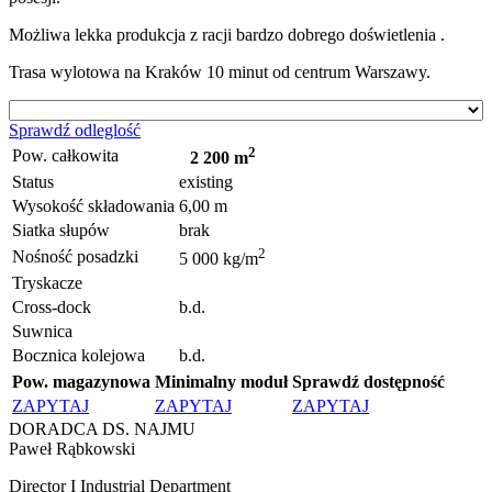
Możliwa lekka produkcja z racji bardzo dobrego doświetlenia .
Trasa wylotowa na Kraków 10 minut od centrum Warszawy.
Sprawdź odleglość
2
Pow. całkowita
2 200 m
Status
existing
Wysokość składowania
6,00 m
Siatka słupów
brak
2
Nośność posadzki
5 000 kg/m
Tryskacze
Cross-dock
b.d.
Suwnica
Bocznica kolejowa
b.d.
Pow. magazynowa
Minimalny moduł
Sprawdź dostępność
ZAPYTAJ
ZAPYTAJ
ZAPYTAJ
DORADCA DS. NAJMU
Paweł Rąbkowski
Director I Industrial Department