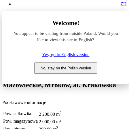
ZH
Strona główna
Magazyny do wynajęcia
Welcome!
Mazowieckie
piaseczyński
You appear to be visiting from outside Poland. Would you
Lesznowola
Mroków
like to view this site in English?
Mroków
Yes, go to English version
Magazyn do wynajęcia
Mroków
No, stay on the Polish version
Mazowieckie, Mroków, al. Krakowska
Podstawowe informacje
2
Pow. całkowita
2 200,00 m
2
Pow. magazynowa
2 000,00 m
2
Pow. biurowa