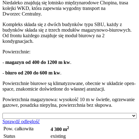
Niedaleko znajdują się lotnisko międzynarodowe Chopina, trasa
kolejki WKD, która zapewnia wygodny transport na
Dworzec Centralny.
Kompleks składa się z dwóch budynków typu SBU, każdy z
budynków składa się z trzech modułów magazynowo-biurowych.
Od frontu każdego znajduje się moduł biurowy na 2
kondygnacjach.
Powierzchnie:
-
magazyn od 400 do 1200 m kw
.
-
biuro od 200 do 600 m kw
.
Powierzchnie biurowe są klimatyzowane, obecnie w układzie open-
space, znakomicie doświetlone do własnej aranżacji.
Powierzchnia magazynowa: wysokość 10 m w świetle, ogrzewanie
gazowe, posadzka niepylna, powierzchnia bez słupowa.
Sprawdź odleglość
2
Pow. całkowita
4 300 m
Status
existing