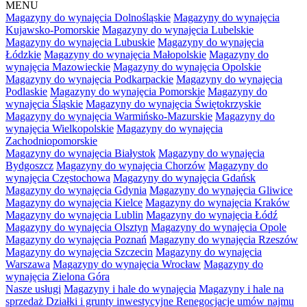
MENU
Magazyny do wynajęcia Dolnośląskie
Magazyny do wynajęcia
Kujawsko-Pomorskie
Magazyny do wynajęcia Lubelskie
Magazyny do wynajęcia Lubuskie
Magazyny do wynajęcia
Łódzkie
Magazyny do wynajęcia Małopolskie
Magazyny do
wynajęcia Mazowieckie
Magazyny do wynajęcia Opolskie
Magazyny do wynajęcia Podkarpackie
Magazyny do wynajęcia
Podlaskie
Magazyny do wynajęcia Pomorskie
Magazyny do
wynajęcia Śląskie
Magazyny do wynajęcia Świętokrzyskie
Magazyny do wynajęcia Warmińsko-Mazurskie
Magazyny do
wynajęcia Wielkopolskie
Magazyny do wynajęcia
Zachodniopomorskie
Magazyny do wynajęcia Białystok
Magazyny do wynajęcia
Bydgoszcz
Magazyny do wynajęcia Chorzów
Magazyny do
wynajęcia Częstochowa
Magazyny do wynajęcia Gdańsk
Magazyny do wynajęcia Gdynia
Magazyny do wynajęcia Gliwice
Magazyny do wynajęcia Kielce
Magazyny do wynajęcia Kraków
Magazyny do wynajęcia Lublin
Magazyny do wynajęcia Łódź
Magazyny do wynajęcia Olsztyn
Magazyny do wynajęcia Opole
Magazyny do wynajęcia Poznań
Magazyny do wynajęcia Rzeszów
Magazyny do wynajęcia Szczecin
Magazyny do wynajęcia
Warszawa
Magazyny do wynajęcia Wrocław
Magazyny do
wynajęcia Zielona Góra
Nasze usługi
Magazyny i hale do wynajęcia
Magazyny i hale na
sprzedaż
Działki i grunty inwestycyjne
Renegocjacje umów najmu