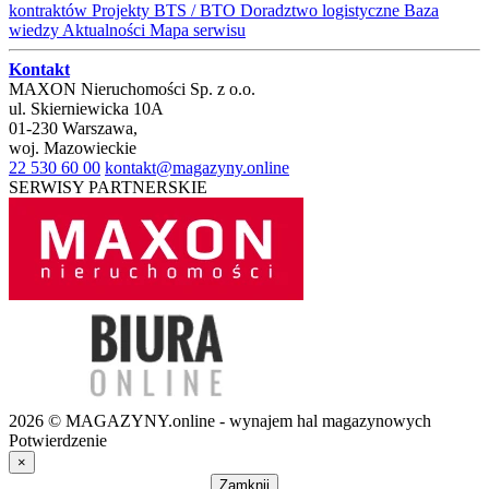
kontraktów
Projekty BTS / BTO
Doradztwo logistyczne
Baza
wiedzy
Aktualności
Mapa serwisu
Kontakt
MAXON Nieruchomości Sp. z o.o.
ul.
Skierniewicka 10A
01-230
Warszawa
,
woj.
Mazowieckie
22 530 60 00
kontakt@magazyny.online
SERWISY PARTNERSKIE
2026 © MAGAZYNY.online - wynajem hal magazynowych
Potwierdzenie
×
Zamknij