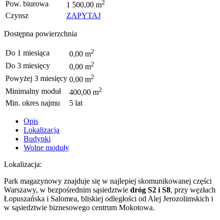
2
Pow. biurowa
1 500,00 m
Czynsz
ZAPYTAJ
Dostępna powierzchnia
2
Do 1 miesiąca
0,00 m
2
Do 3 miesięcy
0,00 m
2
Powyżej 3 miesięcy
0,00 m
2
Minimalny moduł
400,00 m
Min. okres najmu
5 lat
Opis
Lokalizacja
Budynki
Wolne moduły
Lokalizacja:
Park magazynowy znajduje się w najlepiej skomunikowanej części
Warszawy, w bezpośrednim sąsiedztwie
dróg S2 i S8
, przy węzłach
Łopuszańska i Salomea, bliskiej odległości od Alej Jerozolimskich i
w sąsiedztwie biznesowego centrum Mokotowa.