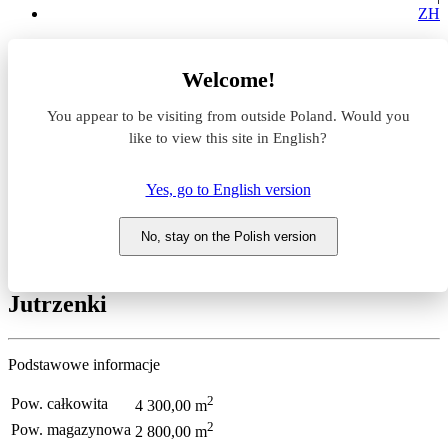
ZH
Strona główna
Magazyny do wynajęcia
Welcome!
Mazowieckie
Warszawa
You appear to be visiting from outside Poland. Would you
Włochy
Jutrzenka Park
like to view this site in English?
Magazyn do wynajęcia
Yes, go to English version
Jutrzenka Park
No, stay on the Polish version
Mazowieckie, Warszawa, Włochy, ul.
Jutrzenki
Podstawowe informacje
2
Pow. całkowita
4 300,00 m
2
Pow. magazynowa
2 800,00 m