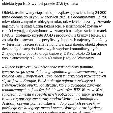
obiektu typu BTS wynosi prawie 37,6 tys. mkw.
Obiekt, realizowany etapami, z początkową powierzchnią 24 800
mkw oddaną do użytku w czerwcu 2021 r. i dodatkowymi 12 790
mkw ukończonymi w ubiegłym roku, odzwierciedla zaangażowanie
najemcy w tę strategiczną lokalizację. Nieruchomość została w
całości wynajęta dystrybutorowi znanych na całym świecie marek
FMCG, drobnego sprzętu AGD i produktów z branży HoReCa, i
została dostosowana do specyficznych potrzeb najemcy. Położony
w Teresinie, trzeciej strefie regionu warszawskiego, obiekt oferuje
doskonały dostęp do kluczowych węzłów komunikacyjnych.
Znajduje się w pobliżu drogi krajowej DK92, około 26 km od
węzła autostrady A2 i około 40 minut jazdy od Warszawy.
–
Rynek logistyczny w Polsce pozostaje odporny pomimo
tymczasowego spowolnienia gospodarczego obserwowanego w
krajach Unii Europejskiej. Jako jeden z najszybciej rozwijających
się krajów w Europie, Polska oferuje najnowocześniejsze i
zrównoważone obiekty logistyczne, które przyciągają zarówno
renomowanych najemców, jak i inwestorów. BTS Warsaw West,
stworzony z myślą o specyficznych potrzebach najemcy, spełnia
również rygorystyczne normy środowiskowe i technologiczne.
Jesteśmy optymistycznie nastawieni do przyszłych perspektyw
polskiego rynku logistycznego i przemysłowego, oraz będziemy
nadal analizować rynek pod kątem nowych, atrakcyjnych