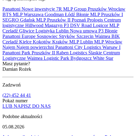
Panattoni
Nowe inwestycje
7R
MLP Group
Pruszków
Wrocław
BTS
MLP
Warszawa
Goodman
Łódź
Błonie
MLP Pruszków I
SEGRO
Gdańsk
MLP Pruszków II
Poznań
Prologis
Centrum
logistyczne
Hillwood
Magazyn
P3
DSV Road
Logicor
MLP
Czeladź
Gliwice
Logistyka
Lublin
Nowa umowa
P3 Błonie
Panattoni Europe
Sosnowiec
Stryków
Szczecin
Waimea
BIK
Czeladź
Kielce
Kokotów
Kraków
MLP Lublin
MLP Wrocław
Najem
Najem powierzchni
Panattoni City Logistics Warsaw I
Panattoni Park Pruszków II
Raben Logistics
Ślaskie Centrum
Logistyczne
Waimea Logistic Park Bydgoszcz
White Star
Masz pytanie?
Damian Rożek
Zadzwoń
(22) 452 44 41
Pokaż numer
LUB NAPISZ DO NAS
Podobne aktualności
05.08.2026