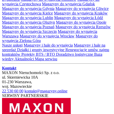
wynajęcia Częstochowa
Magazyny do wynajęcia Gdańsk
Magazyny do wynajęcia Gdynia
Magazyny do wynajęcia Gliwice
Magazyny do wynajęcia Kielce
Magazyny do wynajęcia Kraków
Magazyny do wynajęcia Lublin
Magazyny do wynajęcia Łódź
Magazyny do wynajęcia Olsztyn
Magazyny do wynajęcia Opole
Magazyny do wynajęcia Poznań
Magazyny do wynajęcia Rzeszów
Magazyny do wynajęcia Szczecin
Magazyny do wynajęcia
Warszawa
Magazyny do wynajęcia Wrocław
Magazyny do
wynajęcia Zielona Góra
Nasze usługi
Magazyny i hale do wynajęcia
Magazyny i hale na
sprzedaż
Działki i grunty inwestycyjne
Renegocjacje umów najmu
kontraktów
Projekty BTS / BTO
Doradztwo logistyczne
Baza
wiedzy
Aktualności
Mapa serwisu
Kontakt
MAXON Nieruchomości Sp. z o.o.
ul.
Skierniewicka 10A
01-230
Warszawa
,
woj.
Mazowieckie
22 530 60 00
kontakt@magazyny.online
SERWISY PARTNERSKIE