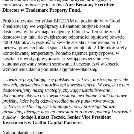
możliwości re-inwestycji
– mówi
Auri Benatar, Executive
Director w Trademarc Property Fund.
Projekt otrzymał certyfikat BREEAM na poziomie Very Good.
Zrealizowany we współpracy z Panattoni budynek został
dostosowany do wymagań najemcy. Obiekt w Teresinie został
dostosowany min. do zwiększonej odporności ogniowej powyżej
4000 MJ/mkw, wysokość w świetle została ustanowiona na 12
metrów, powierzchnia ekspansji komponuje ok. 2 106 mkw strefy
kontrolowanej temperatury. Ponadto najemca partycypował w
kosztach inwestycji, wyposażając swoją powierzchnie w
zautomatyzowany system sortowania i uczestniczył w koszcie
wzmocnienia dachu pod instalację fotowoltaiczną.
- Uważnie przyglądając się polskiemu rynkowi, dostrzegamy wiele
nowych, atrakcyjnych możliwości inwestycyjnych. W związku z tym
dostosowujemy naszą strategię, zbywając ustabilizowane i
dochodowe aktywa oraz wykorzystując uwolnione środki na nowe
projekty, które będą odzwierciedlać nowy punkt równowagi
rynkowej. Sektor logistyczno-magazynowy pozostaje bardzo
atrakcyjny, oferując naszym inwestorom znaczny potencjał wzrostu i
zysków
– dodaje
Łukasz Toczek, Senior Vice President
Investments w Griffin Capital Partners.
Najpopularniejsze tagi