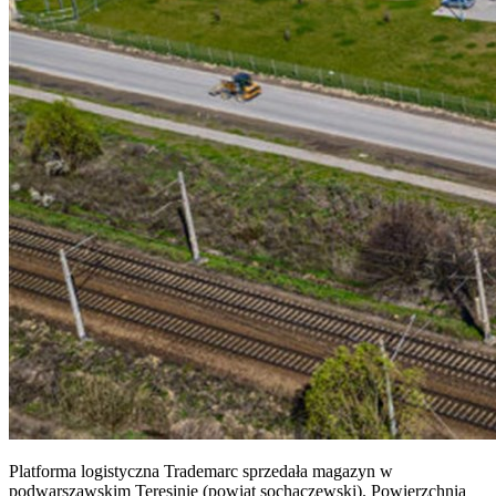
Platforma logistyczna Trademarc sprzedała magazyn w
podwarszawskim Teresinie (powiat sochaczewski). Powierzchnia