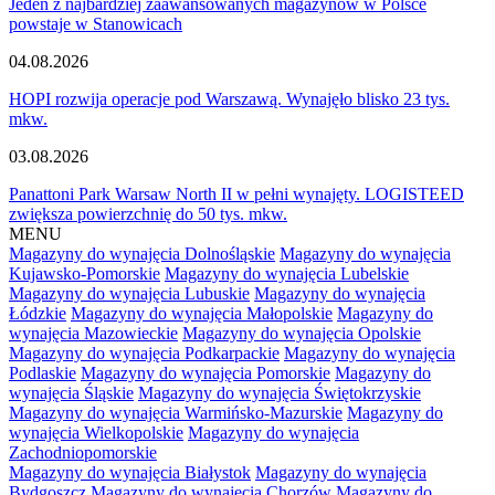
Jeden z najbardziej zaawansowanych magazynów w Polsce
powstaje w Stanowicach
04.08.2026
HOPI rozwija operacje pod Warszawą. Wynajęło blisko 23 tys.
mkw.
03.08.2026
Panattoni Park Warsaw North II w pełni wynajęty. LOGISTEED
zwiększa powierzchnię do 50 tys. mkw.
MENU
Magazyny do wynajęcia Dolnośląskie
Magazyny do wynajęcia
Kujawsko-Pomorskie
Magazyny do wynajęcia Lubelskie
Magazyny do wynajęcia Lubuskie
Magazyny do wynajęcia
Łódzkie
Magazyny do wynajęcia Małopolskie
Magazyny do
wynajęcia Mazowieckie
Magazyny do wynajęcia Opolskie
Magazyny do wynajęcia Podkarpackie
Magazyny do wynajęcia
Podlaskie
Magazyny do wynajęcia Pomorskie
Magazyny do
wynajęcia Śląskie
Magazyny do wynajęcia Świętokrzyskie
Magazyny do wynajęcia Warmińsko-Mazurskie
Magazyny do
wynajęcia Wielkopolskie
Magazyny do wynajęcia
Zachodniopomorskie
Magazyny do wynajęcia Białystok
Magazyny do wynajęcia
Bydgoszcz
Magazyny do wynajęcia Chorzów
Magazyny do