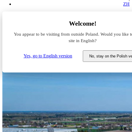
ZH
Aktualności z rynku magazynowego
Welcome!
Trademarc sprzedaje magazyn BTS pod Warszawą
You appear to be visiting from outside Poland. Would you like t
Trademarc sprzedaje magazyn
site in English?
BTS pod Warszawą
Yes, go to English version
No, stay on the Polish v
23 sierpnia 2024