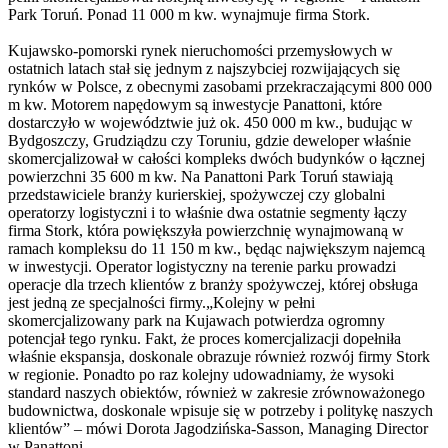
Park Toruń. Ponad 11 000 m kw. wynajmuje firma Stork.
Kujawsko-pomorski rynek nieruchomości przemysłowych w
ostatnich latach stał się jednym z najszybciej rozwijających się
rynków w Polsce, z obecnymi zasobami przekraczającymi 800 000
m kw. Motorem napędowym są inwestycje Panattoni, które
dostarczyło w województwie już ok. 450 000 m kw., budując w
Bydgoszczy, Grudziądzu czy Toruniu, gdzie deweloper właśnie
skomercjalizował w całości kompleks dwóch budynków o łącznej
powierzchni 35 600 m kw. Na Panattoni Park Toruń stawiają
przedstawiciele branży kurierskiej, spożywczej czy globalni
operatorzy logistyczni i to właśnie dwa ostatnie segmenty łączy
firma Stork, która powiększyła powierzchnię wynajmowaną w
ramach kompleksu do 11 150 m kw., będąc największym najemcą
w inwestycji. Operator logistyczny na terenie parku prowadzi
operacje dla trzech klientów z branży spożywczej, której obsługa
jest jedną ze specjalności firmy.„Kolejny w pełni
skomercjalizowany park na Kujawach potwierdza ogromny
potencjał tego rynku. Fakt, że proces komercjalizacji dopełniła
właśnie ekspansja, doskonale obrazuje również rozwój firmy Stork
w regionie. Ponadto po raz kolejny udowadniamy, że wysoki
standard naszych obiektów, również w zakresie zrównoważonego
budownictwa, doskonale wpisuje się w potrzeby i politykę naszych
klientów” – mówi Dorota Jagodzińska-Sasson, Managing Director
w Panattoni.