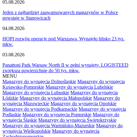
05.08.2026
Jeden z najbardziej zaawansowanych magazynów w Polsce
powstaje w Stanowicach
04.08.2026
HOPI rozwija operacje pod Warszawą. Wynajęło blisko 23 tys.
mkw.
03.08.2026
Panattoni Park Warsaw North II w pełni wynajęty. LOGISTEED
zwiększa powierzchnię do 50 tys. mkw.
MENU
Magazyny do wynajęcia Dolnośląskie
Magazyny do wynajęcia
Kujawsko-Pomorskie
Magazyny do wynajęcia Lubelskie
Magazyny do wynajęcia Lubuskie
Magazyny do wynajęcia
Łódzkie
Magazyny do wynajęcia Małopolskie
Magazyny do
wynajęcia Mazowieckie
Magazyny do wynajęcia Opolskie
Magazyny do wynajęcia Podkarpackie
Magazyny do wynajęcia
Podlaskie
Magazyny do wynajęcia Pomorskie
Magazyny do
wynajęcia Śląskie
Magazyny do wynajęcia Świętokrzyskie
Magazyny do wynajęcia Warmińsko-Mazurskie
Magazyny do
wynajęcia Wielkopolskie
Magazyny do wynajęcia
Zachodniopomorskie