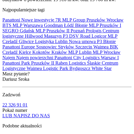
Najpopularniejsze tagi
Panattoni
Nowe inwestycje
7R
MLP Group
Pruszków
Wrocław
BTS
MLP
Warszawa
Goodman
Łódź
Błonie
MLP Pruszków I
SEGRO
Gdańsk
MLP Pruszków II
Poznań
Prologis
Centrum
logistyczne
Hillwood
Magazyn
P3
DSV Road
Logicor
MLP
Czeladź
Gliwice
Logistyka
Lublin
Nowa umowa
P3 Błonie
Panattoni Europe
Sosnowiec
Stryków
Szczecin
Waimea
BIK
Czeladź
Kielce
Kokotów
Kraków
MLP Lublin
MLP Wrocław
Najem
Najem powierzchni
Panattoni City Logistics Warsaw I
Panattoni Park Pruszków II
Raben Logistics
Ślaskie Centrum
Logistyczne
Waimea Logistic Park Bydgoszcz
White Star
Masz pytanie?
Dariusz Sroka
Zadzwoń
22 326 91 01
Pokaż numer
LUB NAPISZ DO NAS
Podobne aktualności