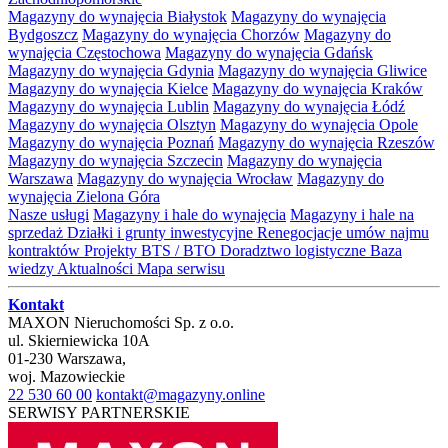
Magazyny do wynajęcia Białystok
Magazyny do wynajęcia
Bydgoszcz
Magazyny do wynajęcia Chorzów
Magazyny do
wynajęcia Częstochowa
Magazyny do wynajęcia Gdańsk
Magazyny do wynajęcia Gdynia
Magazyny do wynajęcia Gliwice
Magazyny do wynajęcia Kielce
Magazyny do wynajęcia Kraków
Magazyny do wynajęcia Lublin
Magazyny do wynajęcia Łódź
Magazyny do wynajęcia Olsztyn
Magazyny do wynajęcia Opole
Magazyny do wynajęcia Poznań
Magazyny do wynajęcia Rzeszów
Magazyny do wynajęcia Szczecin
Magazyny do wynajęcia
Warszawa
Magazyny do wynajęcia Wrocław
Magazyny do
wynajęcia Zielona Góra
Nasze usługi
Magazyny i hale do wynajęcia
Magazyny i hale na
sprzedaż
Działki i grunty inwestycyjne
Renegocjacje umów najmu
kontraktów
Projekty BTS / BTO
Doradztwo logistyczne
Baza
wiedzy
Aktualności
Mapa serwisu
Kontakt
MAXON Nieruchomości Sp. z o.o.
ul.
Skierniewicka 10A
01-230
Warszawa
,
woj.
Mazowieckie
22 530 60 00
kontakt@magazyny.online
SERWISY PARTNERSKIE