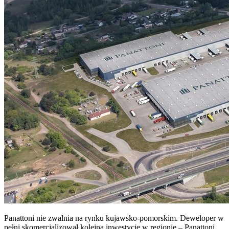
Panattoni nie zwalnia na rynku kujawsko-pomorskim. Deweloper w
pełni skomercjalizował kolejną inwestycję w regionie – Panattoni