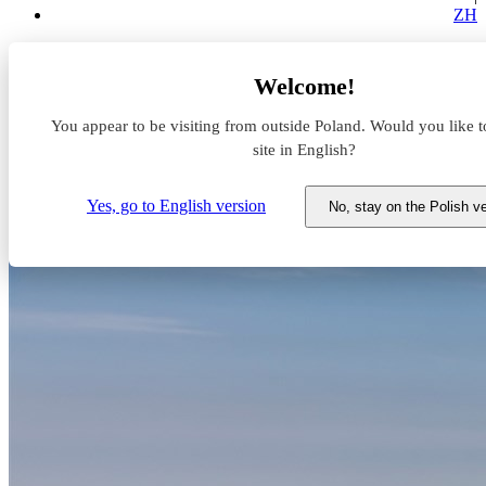
ZH
Aktualności z rynku magazynowego
Welcome!
Stork rozszerza działalność w Panattoni Park Toruń
You appear to be visiting from outside Poland. Would you like t
Stork rozszerza działalność w
site in English?
Panattoni Park Toruń
Yes, go to English version
No, stay on the Polish v
16 lutego 2023