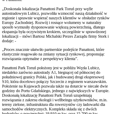
„Doskonała lokalizacja Panattoni Park Toruń przy węźle
autostradowym Lubicz, pozwoliła wzmocnić naszą działalność w
regionie i sprawnie wspierać naszych klientów w obsłudze rynków
Europy Zachodniej. Rozwój i rosnące wolumeny w naturalny
sposób wymusiły dysponowanie większą powierzchnią, dlatego
ekspansja była oczywistym krokiem, szczególnie w sprawdzonej
lokalizacji – mówi Bartosz Michalski Prezes Zarządu firmy Stork i
dodaje: -
„Proces znacznie ułatwiło partnerskie podejście Panattoni, które
elastycznie reagowało na zmiany sytuacji rynkowej, proponując
rozwiązania optymalne z perspektywy klienta”.
Panattoni Park Toruń położony jest w pobliżu Węzła Lubicz,
niedaleko zarówno autostrady A1, biegnącej od północnej do
południowej granicy Polski, jak i budowanej drogi ekspresowej
S10, która docelowo połączy Szczecin z regionem warszawskim.
Położenie na Kujawach pozwala także na dotarcie w niecałe dwie
godziny do Portu Gdańskiego, jednego z największych w Europie.
Doskonałą lokalizację Panattoni Park Toruń uzupełniają
rozwiązania z zakresu ekologii i wellbeingu użytkowników, m.in.
tereny zielone, infrastruktura dla rowerzystów czy ładowarki dla
samochodów elektrycznych. Kompleks składa się z dwóch
budynków o powierzchni: 19 910 m kw. oraz 15 700 m kw.