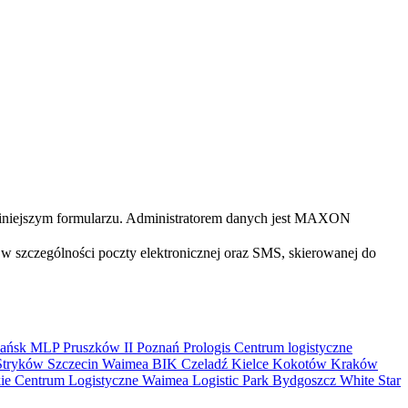
iniejszym formularzu. Administratorem danych jest MAXON
 szczególności poczty elektronicznej oraz SMS, skierowanej do
ańsk
MLP Pruszków II
Poznań
Prologis
Centrum logistyczne
Stryków
Szczecin
Waimea
BIK
Czeladź
Kielce
Kokotów
Kraków
kie Centrum Logistyczne
Waimea Logistic Park Bydgoszcz
White Star