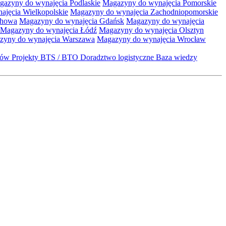
gazyny do wynajęcia Podlaskie
Magazyny do wynajęcia Pomorskie
jęcia Wielkopolskie
Magazyny do wynajęcia Zachodniopomorskie
chowa
Magazyny do wynajęcia Gdańsk
Magazyny do wynajęcia
Magazyny do wynajęcia Łódź
Magazyny do wynajęcia Olsztyn
zyny do wynajęcia Warszawa
Magazyny do wynajęcia Wrocław
któw
Projekty BTS / BTO
Doradztwo logistyczne
Baza wiedzy