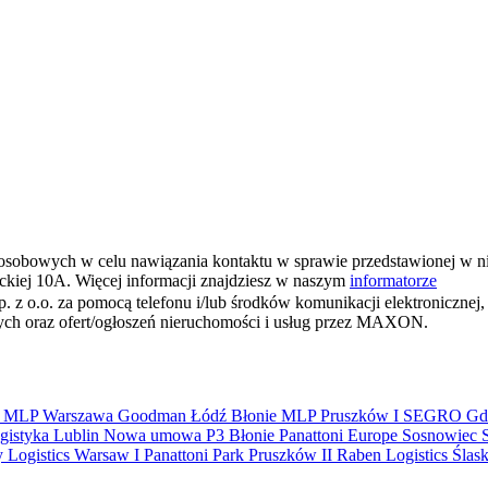
osobowych w celu nawiązania kontaktu w sprawie przedstawionej w n
ickiej 10A. Więcej informacji znajdziesz w naszym
informatorze
o. za pomocą telefonu i/lub środków komunikacji elektronicznej, w
wych oraz ofert/ogłoszeń nieruchomości i usług przez MAXON.
S
MLP
Warszawa
Goodman
Łódź
Błonie
MLP Pruszków I
SEGRO
Gd
gistyka
Lublin
Nowa umowa
P3 Błonie
Panattoni Europe
Sosnowiec
y Logistics Warsaw I
Panattoni Park Pruszków II
Raben Logistics
Ślas