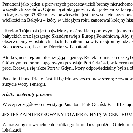
Panattoni jako jeden z pierwszych przedstawicieli branży nieruchom
wszystkich zasobów. Ogromną atrakcyjność rynku potwierdza kolejna 
m kw, z czego 33 600 m kw. powierzchni jest już wynajęte przez przed
wielkości na Bałtyku – który w ubiegłym roku zanotował kolejny h
„Region Trójmiasta jest największym ośrodkiem portowym i jednym z
bałtyckich oraz łączącego Skandynawię z Europą Południową. Aby s
obserwujemy w ostatnich latach. Panattoni ma w tym ogromny udział
Sochaczewska, Leasing Director w Panattoni.
Atrakcyjność regionu dostrzegają najemcy. Rynek trójmiejski cieszył 
Głównym motorem napędowym pozostaje Port Gdański, w którym w 2022
proc. Rozwija się także Port w Gdyni, który odpowiedzialny był za o
Panattoni Park Tricity East III będzie wyposażony w szereg zrównow
zużycie wody i energii.
źródło: materiały prasowe
Więcej szczegółów o inwestycji Panattoni Park Gdańsk East III znajdz
JESTEŚ ZAINTERESOWANY POWIERZCHNIĄ W CENTRUM 
Zapraszamy do wypełnienie krótkiego formularza poniżej. Opiekun b
lokalizacji.