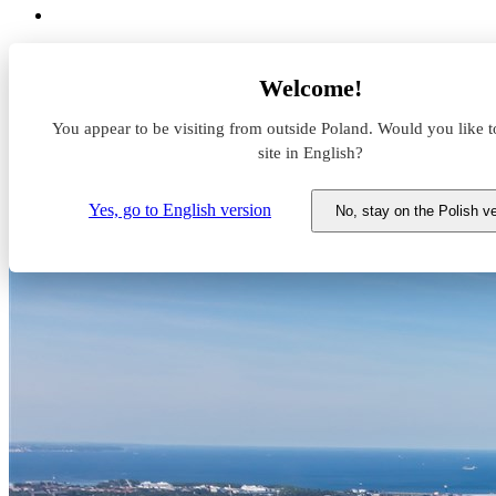
Aktualności z rynku magazynowego
Welcome!
Startuje kolejna budowa Panattoni na Pomorzu
You appear to be visiting from outside Poland. Would you like t
Startuje kolejna budowa Panat
site in English?
21 kwietnia 2023
Yes, go to English version
No, stay on the Polish v
Gdańsk