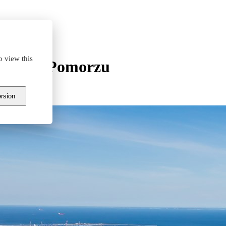
o view this
toni na Pomorzu
ersion