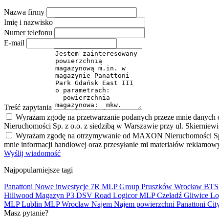
Nazwa firmy
Imię i nazwisko
Numer telefonu
E-mail
Treść zapytania
Wyrażam zgodę na przetwarzanie podanych przeze mnie danych 
Nieruchomości Sp. z o.o. z siedzibą w Warszawie przy ul. Skierniew
Wyrażam zgodę na otrzymywanie od MAXON Nieruchomości Sp. z o.
mnie informacji handlowej oraz przesyłanie mi materiałów reklamo
Wyślij wiadomość
Najpopularniejsze tagi
Panattoni
Nowe inwestycje
7R
MLP Group
Pruszków
Wrocław
BT
Hillwood
Magazyn
P3
DSV Road
Logicor
MLP Czeladź
Gliwice
Lo
MLP Lublin
MLP Wrocław
Najem
Najem powierzchni
Panattoni Cit
Masz pytanie?