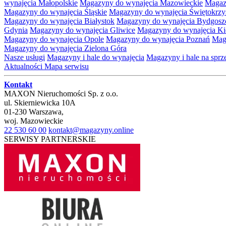
wynajęcia Małopolskie
Magazyny do wynajęcia Mazowieckie
Magaz
Magazyny do wynajęcia Śląskie
Magazyny do wynajęcia Świętokrzy
Magazyny do wynajęcia Białystok
Magazyny do wynajęcia Bydgosz
Gdynia
Magazyny do wynajęcia Gliwice
Magazyny do wynajęcia Ki
Magazyny do wynajęcia Opole
Magazyny do wynajęcia Poznań
Mag
Magazyny do wynajęcia Zielona Góra
Nasze usługi
Magazyny i hale do wynajęcia
Magazyny i hale na spr
Aktualności
Mapa serwisu
Kontakt
MAXON Nieruchomości Sp. z o.o.
ul.
Skierniewicka 10A
01-230
Warszawa
,
woj.
Mazowieckie
22 530 60 00
kontakt@magazyny.online
SERWISY PARTNERSKIE