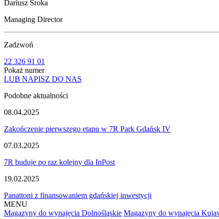
Dariusz Sroka
Managing Director
Zadzwoń
22 326 91 01
Pokaż numer
LUB NAPISZ DO NAS
Podobne aktualności
08.04.2025
Zakończenie pierwszego etapu w 7R Park Gdańsk IV
07.03.2025
7R buduje po raz kolejny dla InPost
19.02.2025
Panattoni z finansowaniem gdańskiej inwestycji
MENU
Magazyny do wynajęcia Dolnośląskie
Magazyny do wynajęcia Kuja