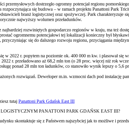
ości przemysłowych dostrzegło ogromny potencjał regionu pomorskiego,
rozpoczynająca się budowa – w ramach projektu Panattoni Park Tricity
stawicieli branż logistycznej oraz spożywczej. Park charakteryzuje si
istorycznie najwyższy wolumen przeładunków.
 najbardziej rozwiniętych gospodarczo regionów w kraju, ma też dos
prostać ogromnemu potencjałowi tej lokalizacji konieczny był błyska
, przyczyniając się do dalszego rozwoju regionu, przyciągania międz
się w 2022 r. popytem na poziomie ok. 400 000 m kw. i plasował się wr
 r. przeładowano aż 68,2 mln ton (o 28 proc. więcej niż rok wcześn
bsługę ponad 28 mln ton ładunków, co stanowiło wynik lepszy o 5,6 pro
ażonych rozwiązań. Deweloper m.in. wzmocni dach pod instalację panel
iesz tutaj
Panattoni Park Gdańsk East III
LOGISTYCZNYM PANATTONI PARK GDAŃSK EAST III?
udynku skontaktuje się z Państwem najszybciej jak to możliwe i przed