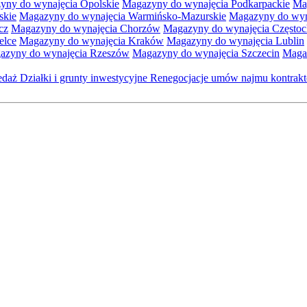
yny do wynajęcia Opolskie
Magazyny do wynajęcia Podkarpackie
Ma
skie
Magazyny do wynajęcia Warmińsko-Mazurskie
Magazyny do wyna
cz
Magazyny do wynajęcia Chorzów
Magazyny do wynajęcia Często
elce
Magazyny do wynajęcia Kraków
Magazyny do wynajęcia Lublin
azyny do wynajęcia Rzeszów
Magazyny do wynajęcia Szczecin
Maga
zedaż
Działki i grunty inwestycyjne
Renegocjacje umów najmu kontra