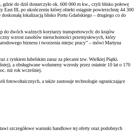
 gdzie do dziś dostarczyło ok. 600 000 m kw., czyli blisko połowę
 East III, po ukończeniu której obiekt osiągnie powierzchnię 44 300
ę doskonałą lokalizacją blisko Portu Gdańskiego – drugiego co do
tęp do dwóch ważnych korytarzy transportowych: do krajów
wiczny wzrost zasobów nieruchomości przemysłowych, który
ynarodowego biznesu i tworzenia miejsc pracy” – mówi Martyna
az z rynkiem lubelskim zaraz za plecami tzw. Wielkiej Piątki.
iej), a obsługiwane wolumeny wzrosły przez ostatnie 10 lat o 170
c. niż rok wcześniej.
i fotowoltaicznych, a także zastosuje technologie ograniczające
stawi szczegółowe warunki handlowe tej oferty oraz podobnych