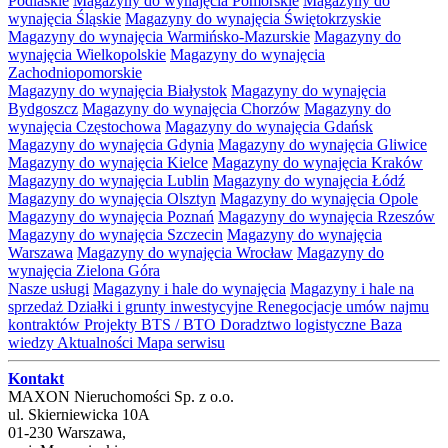
Podlaskie
Magazyny do wynajęcia Pomorskie
Magazyny do
wynajęcia Śląskie
Magazyny do wynajęcia Świętokrzyskie
Magazyny do wynajęcia Warmińsko-Mazurskie
Magazyny do
wynajęcia Wielkopolskie
Magazyny do wynajęcia
Zachodniopomorskie
Magazyny do wynajęcia Białystok
Magazyny do wynajęcia
Bydgoszcz
Magazyny do wynajęcia Chorzów
Magazyny do
wynajęcia Częstochowa
Magazyny do wynajęcia Gdańsk
Magazyny do wynajęcia Gdynia
Magazyny do wynajęcia Gliwice
Magazyny do wynajęcia Kielce
Magazyny do wynajęcia Kraków
Magazyny do wynajęcia Lublin
Magazyny do wynajęcia Łódź
Magazyny do wynajęcia Olsztyn
Magazyny do wynajęcia Opole
Magazyny do wynajęcia Poznań
Magazyny do wynajęcia Rzeszów
Magazyny do wynajęcia Szczecin
Magazyny do wynajęcia
Warszawa
Magazyny do wynajęcia Wrocław
Magazyny do
wynajęcia Zielona Góra
Nasze usługi
Magazyny i hale do wynajęcia
Magazyny i hale na
sprzedaż
Działki i grunty inwestycyjne
Renegocjacje umów najmu
kontraktów
Projekty BTS / BTO
Doradztwo logistyczne
Baza
wiedzy
Aktualności
Mapa serwisu
Kontakt
MAXON Nieruchomości Sp. z o.o.
ul.
Skierniewicka 10A
01-230
Warszawa
,