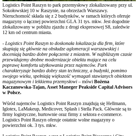
Logistics Point Raszyn to park przemysłowy zlokalizowany przy ul.
Sokołowskiej 10 w Raszynie, na obrzeżach Warszawy.
Nieruchomość składa się z 2 budynków, w ramach których oferuje
magazyny o łącznej powierzchni GLA 31 tys. mkw. Jest dogodnie
zlokalizowany w pobliżu zjazdu z drogi ekspresowej S8, zaledwie
12 km od centrum miasta.
-
Logistics Point Raszyn to doskonała lokalizacja dla firm, które
skupiają się głównie na obsłudze aglomeracji warszawskiej i
doceniają bardzo dobre połączenie z miastem. W najbliższym czasie
przewidujemy drobne modernizacje obiektu mające na celu
poprawę komfortu użytkowania przez najemców. Park
charakteryzuje bardzo dobry stan techniczny, a budynki, pomimo
swojego wieku, spełniają większość wymagań stawianych obiektom
magazynowym i lekkiemu przemysłowi
– mówi
Bożena
Kaczanowska-Tajan, Asset Maneger Peakside Capital Advisors
w Polsce.
Wśród najemców Logistics Point Raszyn znajdują się Hellmann,
Iglotex, LaMakeup, Medicover, Splash i Stella Pack. Głównie są to
firmy logistyczne, hurtownie oraz firmy z sektora e-commerce.
Logistics Point Raszyn oferuje ostatnie wolne magazyny o
powierzchni ok. 3 tys. mkw.