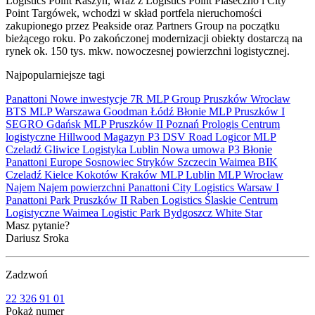
Logistics Point Raszyn, wraz z Logistics Point Piaseczno i City
Point Targówek, wchodzi w skład portfela nieruchomości
zakupionego przez Peakside oraz Partners Group na początku
bieżącego roku. Po zakończonej modernizacji obiekty dostarczą na
rynek ok. 150 tys. mkw. nowoczesnej powierzchni logistycznej.
Najpopularniejsze tagi
Panattoni
Nowe inwestycje
7R
MLP Group
Pruszków
Wrocław
BTS
MLP
Warszawa
Goodman
Łódź
Błonie
MLP Pruszków I
SEGRO
Gdańsk
MLP Pruszków II
Poznań
Prologis
Centrum
logistyczne
Hillwood
Magazyn
P3
DSV Road
Logicor
MLP
Czeladź
Gliwice
Logistyka
Lublin
Nowa umowa
P3 Błonie
Panattoni Europe
Sosnowiec
Stryków
Szczecin
Waimea
BIK
Czeladź
Kielce
Kokotów
Kraków
MLP Lublin
MLP Wrocław
Najem
Najem powierzchni
Panattoni City Logistics Warsaw I
Panattoni Park Pruszków II
Raben Logistics
Ślaskie Centrum
Logistyczne
Waimea Logistic Park Bydgoszcz
White Star
Masz pytanie?
Dariusz Sroka
Zadzwoń
22 326 91 01
Pokaż numer