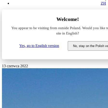
ZH
Aktualności z rynku magazynowego
Welcome!
Splash przedłużył i zwiększył powierzchnię najmu o 800
mkw. w Logistics Point Raszyn
You appear to be visiting from outside Poland. Would you like t
site in English?
Splash przedłużył i zwiększył
powierzchnię najmu o 800
Yes, go to English version
No, stay on the Polish v
mkw. w Logistics Point Raszyn
13 czerwca 2022