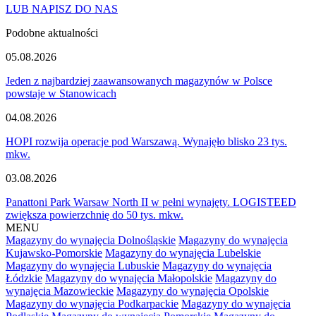
LUB NAPISZ DO NAS
Podobne aktualności
05.08.2026
Jeden z najbardziej zaawansowanych magazynów w Polsce
powstaje w Stanowicach
04.08.2026
HOPI rozwija operacje pod Warszawą. Wynajęło blisko 23 tys.
mkw.
03.08.2026
Panattoni Park Warsaw North II w pełni wynajęty. LOGISTEED
zwiększa powierzchnię do 50 tys. mkw.
MENU
Magazyny do wynajęcia Dolnośląskie
Magazyny do wynajęcia
Kujawsko-Pomorskie
Magazyny do wynajęcia Lubelskie
Magazyny do wynajęcia Lubuskie
Magazyny do wynajęcia
Łódzkie
Magazyny do wynajęcia Małopolskie
Magazyny do
wynajęcia Mazowieckie
Magazyny do wynajęcia Opolskie
Magazyny do wynajęcia Podkarpackie
Magazyny do wynajęcia