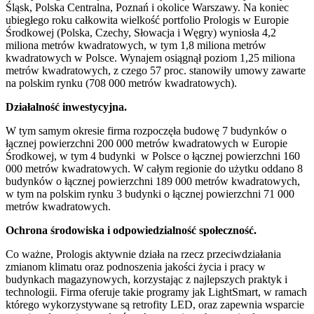
Śląsk, Polska Centralna, Poznań i okolice Warszawy. Na koniec
ubiegłego roku całkowita wielkość portfolio Prologis w Europie
Środkowej (Polska, Czechy, Słowacja i Węgry) wyniosła 4,2
miliona metrów kwadratowych, w tym 1,8 miliona metrów
kwadratowych w Polsce. Wynajem osiągnął poziom 1,25 miliona
metrów kwadratowych, z czego 57 proc. stanowiły umowy zawarte
na polskim rynku (708 000 metrów kwadratowych).
Działalność inwestycyjna.
W tym samym okresie firma rozpoczęła budowę 7 budynków o
łącznej powierzchni 200 000 metrów kwadratowych w Europie
Środkowej, w tym 4 budynki w Polsce o łącznej powierzchni 160
000 metrów kwadratowych. W całym regionie do użytku oddano 8
budynków o łącznej powierzchni 189 000 metrów kwadratowych,
w tym na polskim rynku 3 budynki o łącznej powierzchni 71 000
metrów kwadratowych.
Ochrona środowiska i odpowiedzialność społeczność.
Co ważne, Prologis aktywnie działa na rzecz przeciwdziałania
zmianom klimatu oraz podnoszenia jakości życia i pracy w
budynkach magazynowych, korzystając z najlepszych praktyk i
technologii. Firma oferuje takie programy jak LightSmart, w ramach
którego wykorzystywane są retrofity LED, oraz zapewnia wsparcie