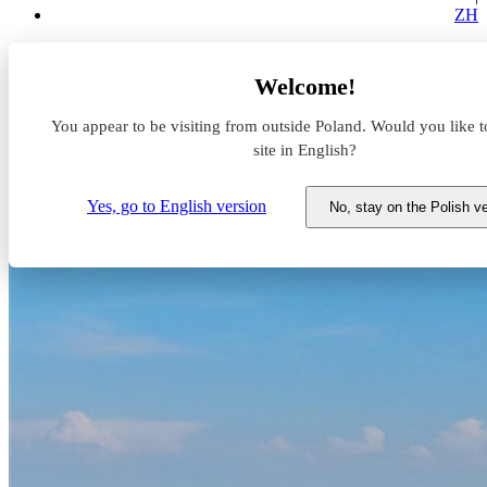
ZH
Aktualności z rynku magazynowego
Welcome!
Prologis Podsumowanie 2019
You appear to be visiting from outside Poland. Would you like t
Prologis Podsumowanie 2019
site in English?
26 lutego 2020
Yes, go to English version
No, stay on the Polish v