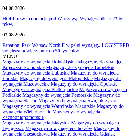
04.08.2026
HOPI rozwija operacje pod Warszawą. Wynajęło blisko 23 tys.
mkw.
03.08.2026
Panattoni Park Warsaw North II w pełni wynajęty. LOGISTEED
zwiększa powierzchnię do 50 tys. mkw.
MENU
Magazyny do wynajęcia Dolnośląskie
Magazyny do wynajęcia
Kujawsko-Pomorskie
Magazyny do wynajęcia Lubelskie
Magazyny do wynajęcia Lubuskie
Magazyny do wynajęcia
Łódzkie
Magazyny do wynajęcia Małopolskie
Magazyny do
wynajęcia Mazowieckie
Magazyny do wynajęcia Opolskie
Magazyny do wynajęcia Podkarpackie
Magazyny do wynajęcia
Podlaskie
Magazyny do wynajęcia Pomorskie
Magazyny do
wynajęcia Śląskie
Magazyny do wynajęcia Świętokrzyskie
Magazyny do wynajęcia Warmińsko-Mazurskie
Magazyny do
wynajęcia Wielkopolskie
Magazyny do wynajęcia
Zachodniopomorskie
Magazyny do wynajęcia Białystok
Magazyny do wynajęcia
Bydgoszcz
Magazyny do wynajęcia Chorzów
Magazyny do
wynajęcia Częstochowa
Magazyny do wynajęcia Gdańsk