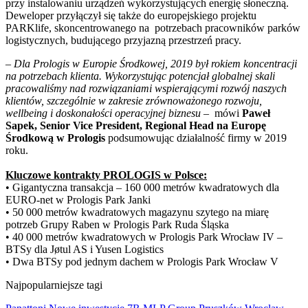
przy instalowaniu urządzeń wykorzystujących energię słoneczną.
Deweloper przyłączył się także do europejskiego projektu
PARKlife, skoncentrowanego na potrzebach pracowników parków
logistycznych, budującego przyjazną przestrzeń pracy.
–
Dla Prologis w Europie Środkowej, 2019 był rokiem koncentracji
na potrzebach klienta. Wykorzystując potencjał globalnej skali
pracowaliśmy nad rozwiązaniami wspierającymi rozwój naszych
klientów, szczególnie w zakresie zrównoważonego rozwoju,
wellbeing i doskonałości operacyjnej biznesu
– mówi
Paweł
Sapek, Senior Vice President, Regional Head na Europę
Środkową w Prologis
podsumowując działalność firmy w 2019
roku.
Kluczowe kontrakty PROLOGIS w Polsce:
•
Gigantyczna transakcja – 160 000 metrów kwadratowych dla
EURO-net w Prologis Park Janki
•
50 000 metrów kwadratowych magazynu szytego na miarę
potrzeb Grupy Raben w Prologis Park Ruda Śląska
•
40 000 metrów kwadratowych w Prologis Park Wrocław IV –
BTSy dla Jøtul AS i Yusen Logistics
•
Dwa BTSy pod jednym dachem w Prologis Park Wrocław V
Najpopularniejsze tagi