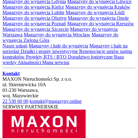
Magazyny do wynajęcia Gdynia
Magazyny do wynajęcia Gliwice
Magazyny do wynajęcia Kielce
Magazyny do wynajęcia Kraków
Magazyny do wynajęcia Lublin
Magazyny do wynajęcia Łódź
Magazyny do wynajęcia Olsztyn
Magazyny do wynajęcia Opole
Magazyny do wynajęcia Poznań
Magazyny do wynajęcia Rzeszów
Magazyny do wynajęcia Szczecin
Magazyny do wynajęcia
Warszawa
Magazyny do wynajęcia Wrocław
Magazyny do
wynajęcia Zielona Góra
Nasze usługi
Magazyny i hale do wynajęcia
Magazyny i hale na
sprzedaż
Działki i grunty inwestycyjne
Renegocjacje umów najmu
kontraktów
Projekty BTS / BTO
Doradztwo logistyczne
Baza
wiedzy
Aktualności
Mapa serwisu
Kontakt
MAXON Nieruchomości Sp. z o.o.
ul.
Skierniewicka 10A
01-230
Warszawa
,
woj.
Mazowieckie
22 530 60 00
kontakt@magazyny.online
SERWISY PARTNERSKIE