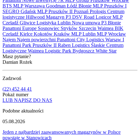
Panattoni
Nowe inwestycje
7R
MLP Group
Pruszków
Wrocław
BTS
MLP
Warszawa
Goodman
Łódź
Błonie
MLP Pruszków I
SEGRO
Gdańsk
MLP Pruszków II
Poznań
Prologis
Centrum
logistyczne
Hillwood
Magazyn
P3
DSV Road
Logicor
MLP
Czeladź
Gliwice
Logistyka
Lublin
Nowa umowa
P3 Błonie
Panattoni Europe
Sosnowiec
Stryków
Szczecin
Waimea
BIK
Czeladź
Kielce
Kokotów
Kraków
MLP Lublin
MLP Wrocław
Najem
Najem powierzchni
Panattoni City Logistics Warsaw I
Panattoni Park Pruszków II
Raben Logistics
Ślaskie Centrum
Logistyczne
Waimea Logistic Park Bydgoszcz
White Star
Masz pytanie?
Damian Rożek
Zadzwoń
(22) 452 44 41
Pokaż numer
LUB NAPISZ DO NAS
Podobne aktualności
05.08.2026
Jeden z najbardziej zaawansowanych magazynów w Polsce
powstaje w Stanowicach