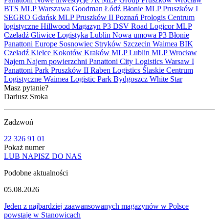
BTS
MLP
Warszawa
Goodman
Łódź
Błonie
MLP Pruszków I
SEGRO
Gdańsk
MLP Pruszków II
Poznań
Prologis
Centrum
logistyczne
Hillwood
Magazyn
P3
DSV Road
Logicor
MLP
Czeladź
Gliwice
Logistyka
Lublin
Nowa umowa
P3 Błonie
Panattoni Europe
Sosnowiec
Stryków
Szczecin
Waimea
BIK
Czeladź
Kielce
Kokotów
Kraków
MLP Lublin
MLP Wrocław
Najem
Najem powierzchni
Panattoni City Logistics Warsaw I
Panattoni Park Pruszków II
Raben Logistics
Ślaskie Centrum
Logistyczne
Waimea Logistic Park Bydgoszcz
White Star
Masz pytanie?
Dariusz Sroka
Zadzwoń
22 326 91 01
Pokaż numer
LUB NAPISZ DO NAS
Podobne aktualności
05.08.2026
Jeden z najbardziej zaawansowanych magazynów w Polsce
powstaje w Stanowicach