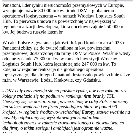
Panattoni, lider rynku nieruchomości przemysłowych w Europie,
wynajmuje prawie 80 000 m kw. firmie DSV – globalnemu
operatorowi logistycznemu – w ramach Wrocław Logistics South
Hub. To pierwsza umowa na powierzchnię w największej w
regionie realizacji dewelopera, która docelowo zajmie 250 000 m
kw. Jej budowa ruszyła latem br.
W całej Polsce z gwarancją jakości. Już pod koniec marca 2023 r.
Panattoni zbliży się do ćwierć miliona m kw. powierzchni
przemysłowej dostarczonej dla firmy DSV w Polsce. Właśnie wtedy
oddane zostanie 75 300 m kw. w ramach inwestycji Wrocław
Logistics South Hub, która łącznie zajmie 247 000 m kw. To
kolejna w regionie realizacja dla globalnego operatora
logistycznego, dla którego Panattoni dostarczało powierzchnie także
m.in. w Warszawie, Łodzi, Krakowie, czy Gdańsku.
-
DSV cały czas rozwija się na polskim rynku, a w tym roku po raz
kolejny znalazło się na podium w rankingu firm branży TSL.
Cieszymy się, że dostarczając powierzchnię w całej Polsce możemy
ten sukces wspierać i że firma posiadająca biura w ponad 90
krajach, w regionie środkowo-wschodniej Europy stawia właśnie na
nas. My odpłacamy się wyśrubowanym standardem
technologicznym i w zakresie zrównoważonego budownictwa, co
dla firmy o takim zasięgu i ambicjach jest ogromnie ważne.