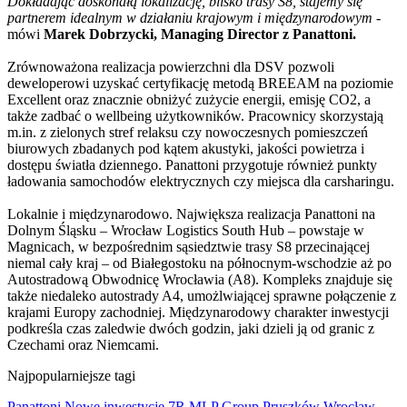
Dokładając doskonałą lokalizację, blisko trasy S8, stajemy się
partnerem idealnym w działaniu krajowym i międzynarodowym
-
mówi
Marek Dobrzycki, Managing Director z Panattoni.
Zrównoważona realizacja powierzchni dla DSV pozwoli
deweloperowi uzyskać certyfikację metodą BREEAM na poziomie
Excellent oraz znacznie obniżyć zużycie energii, emisję CO2, a
także zadbać o wellbeing użytkowników. Pracownicy skorzystają
m.in. z zielonych stref relaksu czy nowoczesnych pomieszczeń
biurowych zbadanych pod kątem akustyki, jakości powietrza i
dostępu światła dziennego. Panattoni przygotuje również punkty
ładowania samochodów elektrycznych czy miejsca dla carsharingu.
Lokalnie i międzynarodowo. Największa realizacja Panattoni na
Dolnym Śląsku – Wrocław Logistics South Hub – powstaje w
Magnicach, w bezpośrednim sąsiedztwie trasy S8 przecinającej
niemal cały kraj – od Białegostoku na północnym-wschodzie aż po
Autostradową Obwodnicę Wrocławia (A8). Kompleks znajduje się
także niedaleko autostrady A4, umożlwiającej sprawne połączenie z
krajami Europy zachodniej. Międzynarodowy charakter inwestycji
podkreśla czas zaledwie dwóch godzin, jaki dzieli ją od granic z
Czechami oraz Niemcami.
Najpopularniejsze tagi
Panattoni
Nowe inwestycje
7R
MLP Group
Pruszków
Wrocław