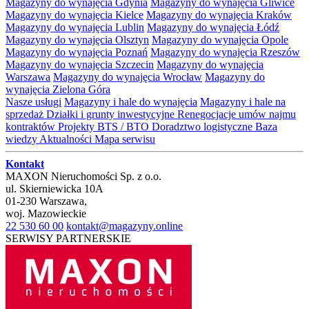
Magazyny do wynajęcia Gdynia
Magazyny do wynajęcia Gliwice
Magazyny do wynajęcia Kielce
Magazyny do wynajęcia Kraków
Magazyny do wynajęcia Lublin
Magazyny do wynajęcia Łódź
Magazyny do wynajęcia Olsztyn
Magazyny do wynajęcia Opole
Magazyny do wynajęcia Poznań
Magazyny do wynajęcia Rzeszów
Magazyny do wynajęcia Szczecin
Magazyny do wynajęcia
Warszawa
Magazyny do wynajęcia Wrocław
Magazyny do
wynajęcia Zielona Góra
Nasze usługi
Magazyny i hale do wynajęcia
Magazyny i hale na
sprzedaż
Działki i grunty inwestycyjne
Renegocjacje umów najmu
kontraktów
Projekty BTS / BTO
Doradztwo logistyczne
Baza
wiedzy
Aktualności
Mapa serwisu
Kontakt
MAXON Nieruchomości Sp. z o.o.
ul.
Skierniewicka 10A
01-230
Warszawa
,
woj.
Mazowieckie
22 530 60 00
kontakt@magazyny.online
SERWISY PARTNERSKIE