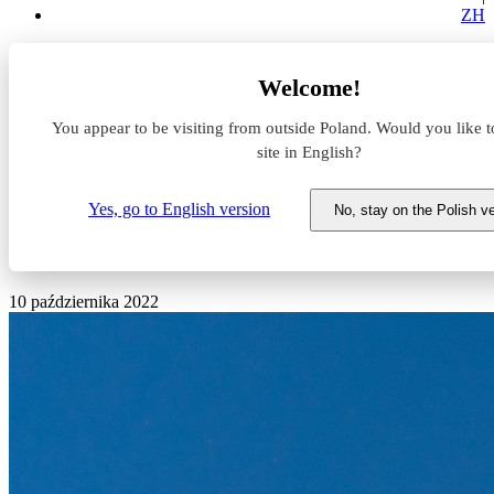
ZH
Aktualności z rynku magazynowego
Welcome!
Ponad 75 000 m kw. dla DSV w ramach Wrocław Logistics
South Hub
You appear to be visiting from outside Poland. Would you like t
site in English?
Ponad 75 000 m kw. dla DSV w
ramach Wrocław Logistics
Yes, go to English version
No, stay on the Polish v
South Hub
10 października 2022