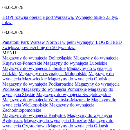
04.08.2026
HOPI rozwija operacje pod Warszawą. Wynajęło blisko 23 tys.
mkw.
03.08.2026
Panattoni Park Warsaw North II w pełni wynajęty. LOGISTEED
zwiększa powierzchnię do 50 tys. mkw.
MENU
Magazyny do wynajęcia Dolnośląskie
Magazyny do wynajęcia
Kujawsko-Pomorskie
Magazyny do wynajęcia Lubelskie
Magazyny do wynajęcia Lubuskie
Magazyny do wynajęcia
Łódzkie
Magazyny do wynajęcia Małopolskie
Magazyny do
wynajęcia Mazowieckie
Magazyny do wynajęcia Opolskie
Magazyny do wynajęcia Podkarpackie
Magazyny do wynajęcia
Podlaskie
Magazyny do wynajęcia Pomorskie
Magazyny do
wynajęcia Śląskie
Magazyny do wynajęcia Świętokrzyskie
Magazyny do wynajęcia Warmińsko-Mazurskie
Magazyny do
wynajęcia Wielkopolskie
Magazyny do wynajęcia
Zachodniopomorskie
Magazyny do wynajęcia Białystok
Magazyny do wynajęcia
Bydgoszcz
Magazyny do wynajęcia Chorzów
Magazyny do
wynajęcia Częstochowa
Magazyny do wynajęcia Gdańsk