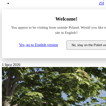
ZH
Aktualności z rynku magazynowego
Welcome!
Polska marka modowa z dużym kontraktem. Wynajęła ponad
30 tys. mkw.
You appear to be visiting from outside Poland. Would you like t
site in English?
Polska marka modowa z
dużym kontraktem. Wynajęła
Yes, go to English version
No, stay on the Polish v
ponad 30 tys. mkw.
1 lipca 2026