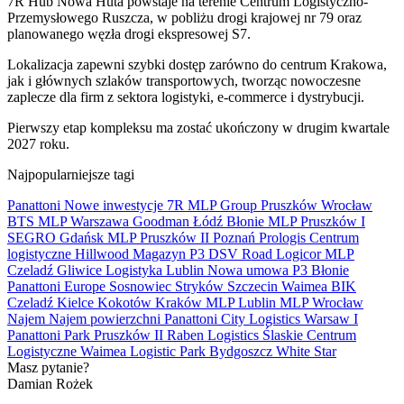
7R Hub Nowa Huta powstaje na terenie Centrum Logistyczno-
Przemysłowego Ruszcza, w pobliżu drogi krajowej nr 79 oraz
planowanego węzła drogi ekspresowej S7.
Lokalizacja zapewni szybki dostęp zarówno do centrum Krakowa,
jak i głównych szlaków transportowych, tworząc nowoczesne
zaplecze dla firm z sektora logistyki, e-commerce i dystrybucji.
Pierwszy etap kompleksu ma zostać ukończony w drugim kwartale
2027 roku.
Najpopularniejsze tagi
Panattoni
Nowe inwestycje
7R
MLP Group
Pruszków
Wrocław
BTS
MLP
Warszawa
Goodman
Łódź
Błonie
MLP Pruszków I
SEGRO
Gdańsk
MLP Pruszków II
Poznań
Prologis
Centrum
logistyczne
Hillwood
Magazyn
P3
DSV Road
Logicor
MLP
Czeladź
Gliwice
Logistyka
Lublin
Nowa umowa
P3 Błonie
Panattoni Europe
Sosnowiec
Stryków
Szczecin
Waimea
BIK
Czeladź
Kielce
Kokotów
Kraków
MLP Lublin
MLP Wrocław
Najem
Najem powierzchni
Panattoni City Logistics Warsaw I
Panattoni Park Pruszków II
Raben Logistics
Ślaskie Centrum
Logistyczne
Waimea Logistic Park Bydgoszcz
White Star
Masz pytanie?
Damian Rożek