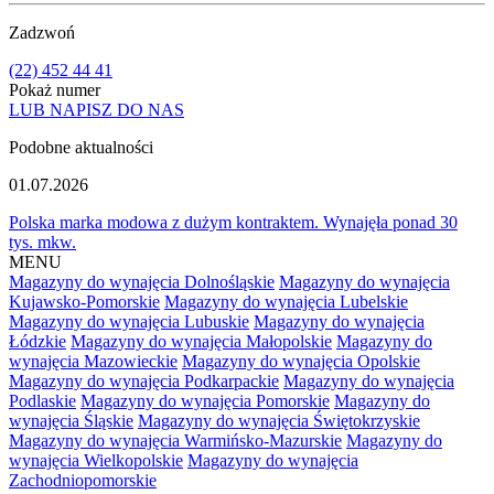
Zadzwoń
(22) 452 44 41
Pokaż numer
LUB NAPISZ DO NAS
Podobne aktualności
01.07.2026
Polska marka modowa z dużym kontraktem. Wynajęła ponad 30
tys. mkw.
MENU
Magazyny do wynajęcia Dolnośląskie
Magazyny do wynajęcia
Kujawsko-Pomorskie
Magazyny do wynajęcia Lubelskie
Magazyny do wynajęcia Lubuskie
Magazyny do wynajęcia
Łódzkie
Magazyny do wynajęcia Małopolskie
Magazyny do
wynajęcia Mazowieckie
Magazyny do wynajęcia Opolskie
Magazyny do wynajęcia Podkarpackie
Magazyny do wynajęcia
Podlaskie
Magazyny do wynajęcia Pomorskie
Magazyny do
wynajęcia Śląskie
Magazyny do wynajęcia Świętokrzyskie
Magazyny do wynajęcia Warmińsko-Mazurskie
Magazyny do
wynajęcia Wielkopolskie
Magazyny do wynajęcia
Zachodniopomorskie