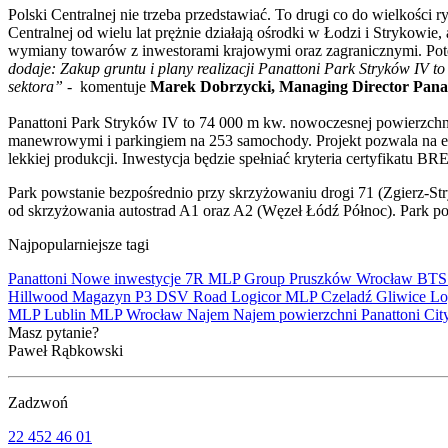
Polski Centralnej nie trzeba przedstawiać. To drugi co do wielkośc
Centralnej od wielu lat prężnie działają ośrodki w Łodzi i Strykowie
wymiany towarów z inwestorami krajowymi oraz zagranicznymi. Pote
dodaje: Zakup gruntu i plany realizacji Panattoni Park Stryków IV t
sektora” -
komentuje
Marek Dobrzycki, Managing Director Pana
Panattoni Park Stryków IV to 74 000 m kw. nowoczesnej powierzc
manewrowymi i parkingiem na 253 samochody. Projekt pozwala na ela
lekkiej produkcji. Inwestycja będzie spełniać kryteria certyfik
Park powstanie bezpośrednio przy skrzyżowaniu drogi 71 (Zgierz-St
od skrzyżowania autostrad A1 oraz A2 (Węzeł Łódź Północ). Park poł
Najpopularniejsze tagi
Panattoni
Nowe inwestycje
7R
MLP Group
Pruszków
Wrocław
BT
Hillwood
Magazyn
P3
DSV Road
Logicor
MLP Czeladź
Gliwice
Lo
MLP Lublin
MLP Wrocław
Najem
Najem powierzchni
Panattoni Cit
Masz pytanie?
Paweł Rąbkowski
Zadzwoń
22 452 46 01