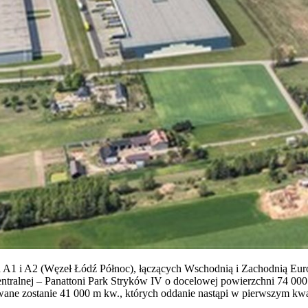
ad A1 i A2 (Węzeł Łódź Północ), łączących Wschodnią i Zachodnią Euro
Centralnej – Panattoni Park Stryków IV o docelowej powierzchni 74
zowane zostanie 41 000 m kw., których oddanie nastąpi w pierwszym kwa