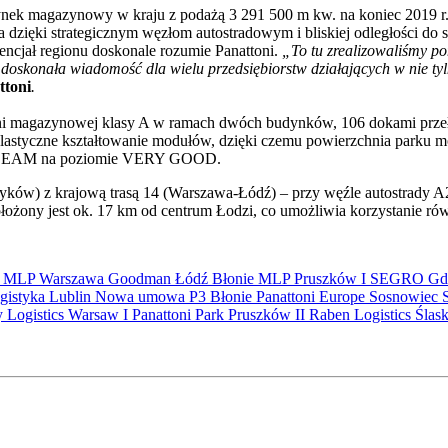
i rynek magazynowy w kraju z podażą 3 291 500 m kw. na koniec 2019 r
, a dzięki strategicznym węzłom autostradowym i bliskiej odległości do
ncjał regionu doskonale rozumie Panattoni.
„To tu zrealizowaliśmy p
o doskonała wiadomość dla wielu przedsiębiorstw działających w nie ty
ttoni
.
hni magazynowej klasy A w ramach dwóch budynków, 106 dokami prze
styczne kształtowanie modułów, dzięki czemu powierzchnia parku moż
atu BREEAM na poziomie VERY GOOD.
ryków) z krajową trasą 14 (Warszawa-Łódź) – przy węźle autostrady A
ożony jest ok. 17 km od centrum Łodzi, co umożliwia korzystanie rów
S
MLP
Warszawa
Goodman
Łódź
Błonie
MLP Pruszków I
SEGRO
Gd
gistyka
Lublin
Nowa umowa
P3 Błonie
Panattoni Europe
Sosnowiec
y Logistics Warsaw I
Panattoni Park Pruszków II
Raben Logistics
Ślas