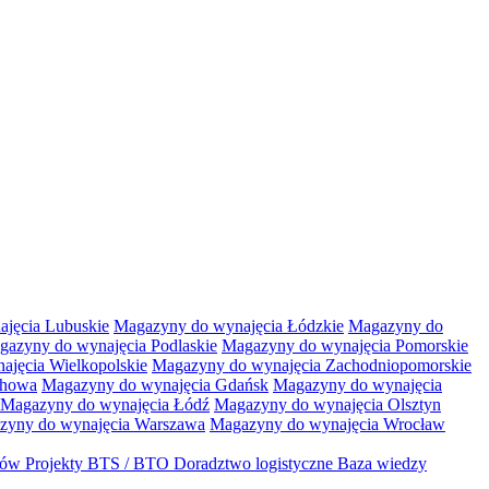
jęcia Lubuskie
Magazyny do wynajęcia Łódzkie
Magazyny do
gazyny do wynajęcia Podlaskie
Magazyny do wynajęcia Pomorskie
jęcia Wielkopolskie
Magazyny do wynajęcia Zachodniopomorskie
chowa
Magazyny do wynajęcia Gdańsk
Magazyny do wynajęcia
Magazyny do wynajęcia Łódź
Magazyny do wynajęcia Olsztyn
zyny do wynajęcia Warszawa
Magazyny do wynajęcia Wrocław
któw
Projekty BTS / BTO
Doradztwo logistyczne
Baza wiedzy