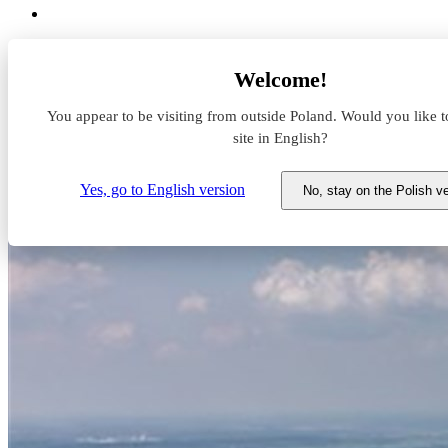
Aktualności z rynku magazynowego
Welcome!
Panattoni zakupiło grunt pod park w Strykowie
You appear to be visiting from outside Poland. Would you like t
Panattoni zakupiło grunt pod p
site in English?
30 kwietnia 2020
Yes, go to English version
No, stay on the Polish v