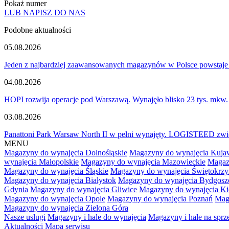
Pokaż numer
LUB NAPISZ DO NAS
Podobne aktualności
05.08.2026
Jeden z najbardziej zaawansowanych magazynów w Polsce powstaje
04.08.2026
HOPI rozwija operacje pod Warszawą. Wynajęło blisko 23 tys. mkw.
03.08.2026
Panattoni Park Warsaw North II w pełni wynajęty. LOGISTEED zwię
MENU
Magazyny do wynajęcia Dolnośląskie
Magazyny do wynajęcia Kuja
wynajęcia Małopolskie
Magazyny do wynajęcia Mazowieckie
Magaz
Magazyny do wynajęcia Śląskie
Magazyny do wynajęcia Świętokrzy
Magazyny do wynajęcia Białystok
Magazyny do wynajęcia Bydgosz
Gdynia
Magazyny do wynajęcia Gliwice
Magazyny do wynajęcia Ki
Magazyny do wynajęcia Opole
Magazyny do wynajęcia Poznań
Mag
Magazyny do wynajęcia Zielona Góra
Nasze usługi
Magazyny i hale do wynajęcia
Magazyny i hale na spr
Aktualności
Mapa serwisu