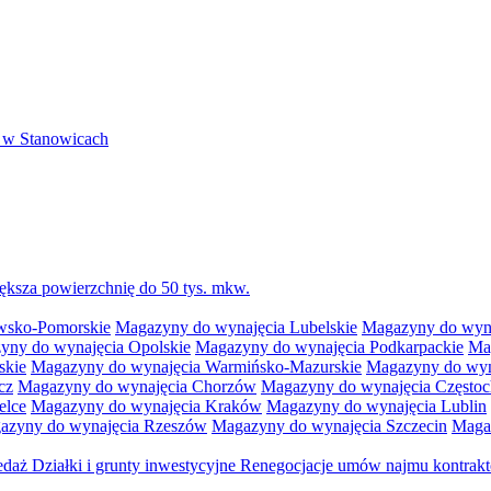
 w Stanowicach
ksza powierzchnię do 50 tys. mkw.
wsko-Pomorskie
Magazyny do wynajęcia Lubelskie
Magazyny do wyna
yny do wynajęcia Opolskie
Magazyny do wynajęcia Podkarpackie
Ma
skie
Magazyny do wynajęcia Warmińsko-Mazurskie
Magazyny do wyna
cz
Magazyny do wynajęcia Chorzów
Magazyny do wynajęcia Często
elce
Magazyny do wynajęcia Kraków
Magazyny do wynajęcia Lublin
azyny do wynajęcia Rzeszów
Magazyny do wynajęcia Szczecin
Maga
zedaż
Działki i grunty inwestycyjne
Renegocjacje umów najmu kontra