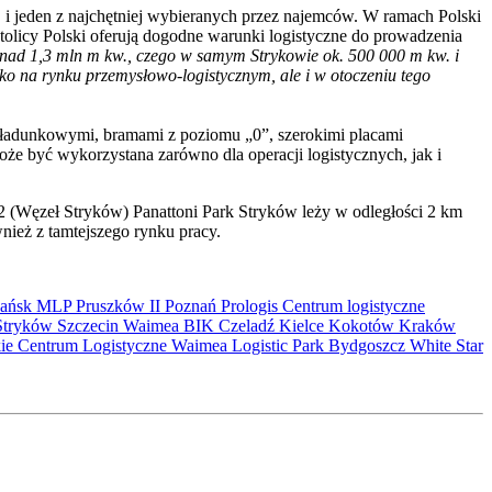
. i jeden z najchętniej wybieranych przez najemców. W ramach Polski
 stolicy Polski oferują dogodne warunki logistyczne do prowadzenia
onad 1,3 mln m kw., czego w samym Strykowie ok. 500 000 m kw. i
lko na rynku przemysłowo-logistycznym, ale i w otoczeniu tego
ładunkowymi, bramami z poziomu „0”, szerokimi placami
e być wykorzystana zarówno dla operacji logistycznych, jak i
2 (Węzeł Stryków) Panattoni Park Stryków leży w odległości 2 km
nież z tamtejszego rynku pracy.
ańsk
MLP Pruszków II
Poznań
Prologis
Centrum logistyczne
Stryków
Szczecin
Waimea
BIK
Czeladź
Kielce
Kokotów
Kraków
kie Centrum Logistyczne
Waimea Logistic Park Bydgoszcz
White Star