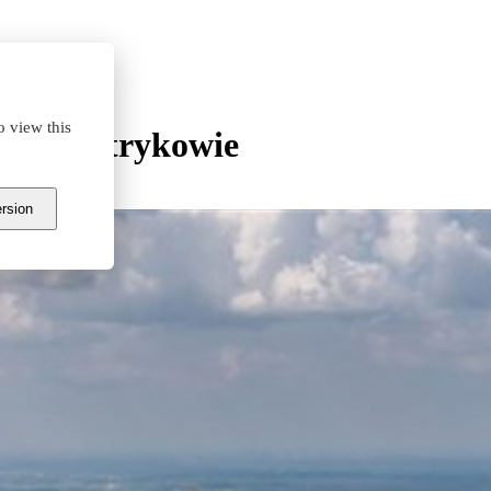
o view this
ark w Strykowie
ersion