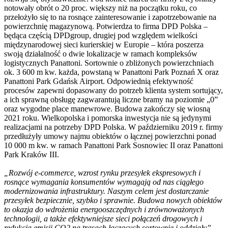
notowały obrót o 20 proc. większy niż na początku roku, co
przełożyło się to na rosnące zainteresowanie i zapotrzebowanie na
powierzchnię magazynową. Potwierdza to firma DPD Polska –
będąca częścią DPDgroup, drugiej pod względem wielkości
międzynarodowej sieci kurierskiej w Europie – która poszerza
swoją działalność o dwie lokalizacje w ramach kompleksów
logistycznych Panattoni. Sortownie o zbliżonych powierzchniach
ok. 3 600 m kw. każda, powstaną w Panattoni Park Poznań X oraz
Panattoni Park Gdańsk Airport. Odpowiednią efektywność
procesów zapewni dopasowany do potrzeb klienta system sortujący,
a ich sprawną obsługę zagwarantują liczne bramy na poziomie „0”
oraz wygodne place manewrowe. Budowa zakończy się wiosną
2021 roku. Wielkopolska i pomorska inwestycja nie są jedynymi
realizacjami na potrzeby DPD Polska. W październiku 2019 r. firmy
przedłużyły umowy najmu obiektów o łącznej powierzchni ponad
10 000 m kw. w ramach Panattoni Park Sosnowiec II oraz Panattoni
Park Kraków III.
„Rozwój e-commerce, wzrost rynku przesyłek ekspresowych i
rosnące wymagania konsumentów wymagają od nas ciągłego
modernizowania infrastruktury. Naszym celem jest dostarczanie
przesyłek bezpiecznie, szybko i sprawnie. Budowa nowych obiektów
to okazja do wdrożenia energooszczędnych i zrównoważonych
technologii, a także efektywniejsze sieci połączeń drogowych i
redukcja emisji CO2 na trasach łączących sortownie i oddziały”
–