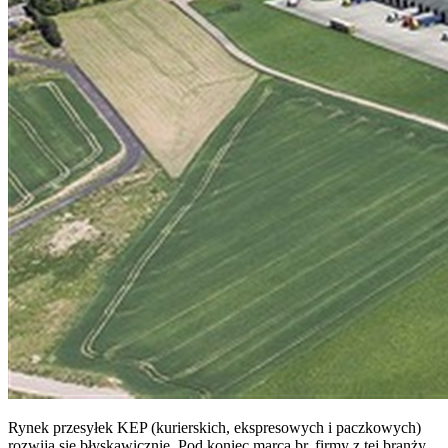
Rynek przesyłek KEP (kurierskich, ekspresowych i paczkowych)
rozwija się błyskawicznie. Pod koniec marca br. firmy z tej branży