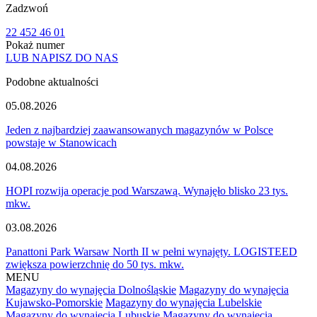
Zadzwoń
22 452 46 01
Pokaż numer
LUB NAPISZ DO NAS
Podobne aktualności
05.08.2026
Jeden z najbardziej zaawansowanych magazynów w Polsce
powstaje w Stanowicach
04.08.2026
HOPI rozwija operacje pod Warszawą. Wynajęło blisko 23 tys.
mkw.
03.08.2026
Panattoni Park Warsaw North II w pełni wynajęty. LOGISTEED
zwiększa powierzchnię do 50 tys. mkw.
MENU
Magazyny do wynajęcia Dolnośląskie
Magazyny do wynajęcia
Kujawsko-Pomorskie
Magazyny do wynajęcia Lubelskie
Magazyny do wynajęcia Lubuskie
Magazyny do wynajęcia