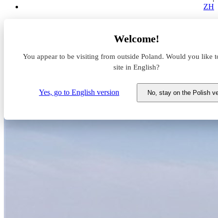
ZH
Aktualności z rynku magazynowego
Welcome!
Panattoni z DPD Polska w Gdańsku i Poznaniu
You appear to be visiting from outside Poland. Would you like t
Panattoni z DPD Polska w
site in English?
Gdańsku i Poznaniu
Yes, go to English version
No, stay on the Polish v
23 kwietnia 2020