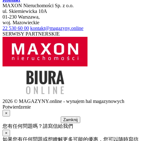
MAXON Nieruchomości Sp. z o.o.
ul.
Skierniewicka 10A
01-230
Warszawa
,
woj.
Mazowieckie
22 530 60 00
kontakt@magazyny.online
SERWISY PARTNERSKIE
2026 © MAGAZYNY.online - wynajem hal magazynowych
Potwierdzenie
×
Zamknij
您有任何問題嗎？請寫信給我們
×
如果您有任何問題或想瞭解更多可能的優惠，您可以隨時寫信