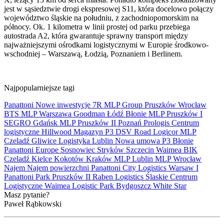
jest w sąsiedztwie drogi ekspresowej S11, która docelowo połączy
województwo śląskie na południu, z zachodniopomorskim na
północy. Ok. 1 kilometra w linii prostej od parku przebiega
autostrada A2, która gwarantuje sprawny transport między
najważniejszymi ośrodkami logistycznymi w Europie środkowo-
wschodniej – Warszawą, Łodzią, Poznaniem i Berlinem.
Najpopularniejsze tagi
Panattoni
Nowe inwestycje
7R
MLP Group
Pruszków
Wrocław
BTS
MLP
Warszawa
Goodman
Łódź
Błonie
MLP Pruszków I
SEGRO
Gdańsk
MLP Pruszków II
Poznań
Prologis
Centrum
logistyczne
Hillwood
Magazyn
P3
DSV Road
Logicor
MLP
Czeladź
Gliwice
Logistyka
Lublin
Nowa umowa
P3 Błonie
Panattoni Europe
Sosnowiec
Stryków
Szczecin
Waimea
BIK
Czeladź
Kielce
Kokotów
Kraków
MLP Lublin
MLP Wrocław
Najem
Najem powierzchni
Panattoni City Logistics Warsaw I
Panattoni Park Pruszków II
Raben Logistics
Ślaskie Centrum
Logistyczne
Waimea Logistic Park Bydgoszcz
White Star
Masz pytanie?
Paweł Rąbkowski