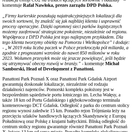
komentuje
Rafał Nawłoka, prezes zarządu DPD Polska.
„Firmy kurierskie poszukują najatrakcyjniejszych lokalizacji dla
swoich sortowni, by znaleźć się jak najbliżej klienta i usprawnić
procesy operacyjne. Dzięki ogromnej sieci parków logistycznych
możemy zaoferować strategiczne położenie, niezależnie od regionu.
Współpraca z DPD Polska jest tego najlepszym przykładem. Dla
tego klienta tworzymy obiekty na Pomorzu i Wielkopolsce” i dodaje:
- „W 2019 roku liczba paczek w Polsce przekroczyła pół miliarda, a
zgodnie z prognozami wzrośnie do nawet 850 milionów w roku
2023. Wolumen przesyłek może się jeszcze powiększyć, jeśli będzie
się utrzymywać obecny rozwój w branży.” -
komentuje
Michał
Samborski, Head of Development z Panattoni.
Panattoni Park Poznań X oraz Panattoni Park Gdańsk Airport
gwarantują doskonałe lokalizacje, niezależnie od rodzaju
działalności najemców. Pomorski kompleks położony jest w
bezpośrednim sąsiedztwie portu lotniczego im. Lecha Wałęsy, a
także 18 km od Portu Gdańskiego i głębokowodnego terminala
kontenerowego DCT Gdańsk. Odległość z parku do centrum stolicy
regionu wynosi zaledwie 15 km. Ponadto rejon Trójmiasta leży na
przecięciu szlaków handlowych łączących Skandynawię z Europą
Południową oraz Polskę z krajami bałtyckimi. Bliską odległość do
centrum stolicy regionu gwarantuje również Panattoni Park Poznań
X, leżący 13 km od serca miasta. Ponadto kompleks zlokalizowany