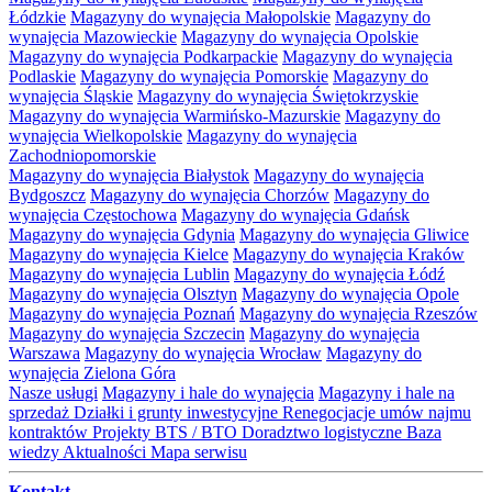
Łódzkie
Magazyny do wynajęcia Małopolskie
Magazyny do
wynajęcia Mazowieckie
Magazyny do wynajęcia Opolskie
Magazyny do wynajęcia Podkarpackie
Magazyny do wynajęcia
Podlaskie
Magazyny do wynajęcia Pomorskie
Magazyny do
wynajęcia Śląskie
Magazyny do wynajęcia Świętokrzyskie
Magazyny do wynajęcia Warmińsko-Mazurskie
Magazyny do
wynajęcia Wielkopolskie
Magazyny do wynajęcia
Zachodniopomorskie
Magazyny do wynajęcia Białystok
Magazyny do wynajęcia
Bydgoszcz
Magazyny do wynajęcia Chorzów
Magazyny do
wynajęcia Częstochowa
Magazyny do wynajęcia Gdańsk
Magazyny do wynajęcia Gdynia
Magazyny do wynajęcia Gliwice
Magazyny do wynajęcia Kielce
Magazyny do wynajęcia Kraków
Magazyny do wynajęcia Lublin
Magazyny do wynajęcia Łódź
Magazyny do wynajęcia Olsztyn
Magazyny do wynajęcia Opole
Magazyny do wynajęcia Poznań
Magazyny do wynajęcia Rzeszów
Magazyny do wynajęcia Szczecin
Magazyny do wynajęcia
Warszawa
Magazyny do wynajęcia Wrocław
Magazyny do
wynajęcia Zielona Góra
Nasze usługi
Magazyny i hale do wynajęcia
Magazyny i hale na
sprzedaż
Działki i grunty inwestycyjne
Renegocjacje umów najmu
kontraktów
Projekty BTS / BTO
Doradztwo logistyczne
Baza
wiedzy
Aktualności
Mapa serwisu
Kontakt