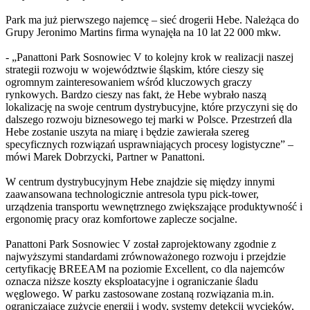
Park ma już pierwszego najemcę – sieć drogerii Hebe. Należąca do
Grupy Jeronimo Martins firma wynajęła na 10 lat 22 000 mkw.
- „Panattoni Park Sosnowiec V to kolejny krok w realizacji naszej
strategii rozwoju w województwie śląskim, które cieszy się
ogromnym zainteresowaniem wśród kluczowych graczy
rynkowych. Bardzo cieszy nas fakt, że Hebe wybrało naszą
lokalizację na swoje centrum dystrybucyjne, które przyczyni się do
dalszego rozwoju biznesowego tej marki w Polsce. Przestrzeń dla
Hebe zostanie uszyta na miarę i będzie zawierała szereg
specyficznych rozwiązań usprawniających procesy logistyczne” –
mówi Marek Dobrzycki, Partner w Panattoni.
W centrum dystrybucyjnym Hebe znajdzie się między innymi
zaawansowana technologicznie antresola typu pick-tower,
urządzenia transportu wewnętrznego zwiększające produktywność i
ergonomię pracy oraz komfortowe zaplecze socjalne.
Panattoni Park Sosnowiec V został zaprojektowany zgodnie z
najwyższymi standardami zrównoważonego rozwoju i przejdzie
certyfikację BREEAM na poziomie Excellent, co dla najemców
oznacza niższe koszty eksploatacyjne i ograniczanie śladu
węglowego. W parku zastosowane zostaną rozwiązania m.in.
ograniczające zużycie energii i wody, systemy detekcji wycieków,