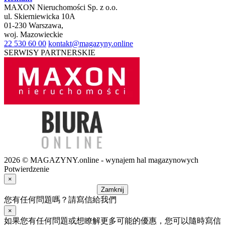
MAXON Nieruchomości Sp. z o.o.
ul.
Skierniewicka 10A
01-230
Warszawa
,
woj.
Mazowieckie
22 530 60 00
kontakt@magazyny.online
SERWISY PARTNERSKIE
2026 © MAGAZYNY.online - wynajem hal magazynowych
Potwierdzenie
×
Zamknij
您有任何問題嗎？請寫信給我們
×
如果您有任何問題或想瞭解更多可能的優惠，您可以隨時寫信