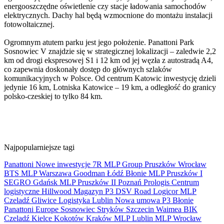
energooszczędne oświetlenie czy stacje ładowania samochodów
elektrycznych. Dachy hal będą wzmocnione do montażu instalacji
fotowoltaicznej.
Ogromnym atutem parku jest jego położenie. Panattoni Park
Sosnowiec V znajdzie się w strategicznej lokalizacji – zaledwie 2,2
km od drogi ekspresowej S1 i 12 km od jej węzła z autostradą A4,
co zapewnia doskonały dostęp do głównych szlaków
komunikacyjnych w Polsce. Od centrum Katowic inwestycję dzieli
jedynie 16 km, Lotniska Katowice – 19 km, a odległość do granicy
polsko-czeskiej to tylko 84 km.
Najpopularniejsze tagi
Panattoni
Nowe inwestycje
7R
MLP Group
Pruszków
Wrocław
BTS
MLP
Warszawa
Goodman
Łódź
Błonie
MLP Pruszków I
SEGRO
Gdańsk
MLP Pruszków II
Poznań
Prologis
Centrum
logistyczne
Hillwood
Magazyn
P3
DSV Road
Logicor
MLP
Czeladź
Gliwice
Logistyka
Lublin
Nowa umowa
P3 Błonie
Panattoni Europe
Sosnowiec
Stryków
Szczecin
Waimea
BIK
Czeladź
Kielce
Kokotów
Kraków
MLP Lublin
MLP Wrocław