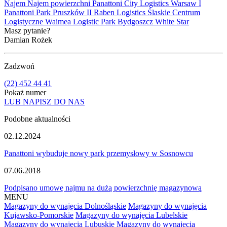
Najem
Najem powierzchni
Panattoni City Logistics Warsaw I
Panattoni Park Pruszków II
Raben Logistics
Ślaskie Centrum
Logistyczne
Waimea Logistic Park Bydgoszcz
White Star
Masz pytanie?
Damian Rożek
Zadzwoń
(22) 452 44 41
Pokaż numer
LUB NAPISZ DO NAS
Podobne aktualności
02.12.2024
Panattoni wybuduje nowy park przemysłowy w Sosnowcu
07.06.2018
Podpisano umowę najmu na dużą powierzchnię magazynową
MENU
Magazyny do wynajęcia Dolnośląskie
Magazyny do wynajęcia
Kujawsko-Pomorskie
Magazyny do wynajęcia Lubelskie
Magazyny do wynajęcia Lubuskie
Magazyny do wynajęcia