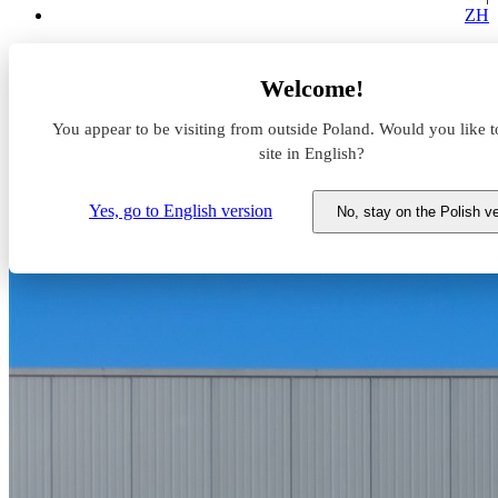
ZH
Aktualności z rynku magazynowego
Welcome!
Panattoni wybuduje nowy park przemysłowy w Sosnowcu
You appear to be visiting from outside Poland. Would you like t
Panattoni wybuduje nowy
site in English?
park przemysłowy w Sosnowcu
Yes, go to English version
No, stay on the Polish v
2 grudnia 2024