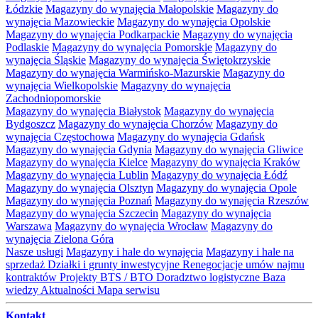
Łódzkie
Magazyny do wynajęcia Małopolskie
Magazyny do
wynajęcia Mazowieckie
Magazyny do wynajęcia Opolskie
Magazyny do wynajęcia Podkarpackie
Magazyny do wynajęcia
Podlaskie
Magazyny do wynajęcia Pomorskie
Magazyny do
wynajęcia Śląskie
Magazyny do wynajęcia Świętokrzyskie
Magazyny do wynajęcia Warmińsko-Mazurskie
Magazyny do
wynajęcia Wielkopolskie
Magazyny do wynajęcia
Zachodniopomorskie
Magazyny do wynajęcia Białystok
Magazyny do wynajęcia
Bydgoszcz
Magazyny do wynajęcia Chorzów
Magazyny do
wynajęcia Częstochowa
Magazyny do wynajęcia Gdańsk
Magazyny do wynajęcia Gdynia
Magazyny do wynajęcia Gliwice
Magazyny do wynajęcia Kielce
Magazyny do wynajęcia Kraków
Magazyny do wynajęcia Lublin
Magazyny do wynajęcia Łódź
Magazyny do wynajęcia Olsztyn
Magazyny do wynajęcia Opole
Magazyny do wynajęcia Poznań
Magazyny do wynajęcia Rzeszów
Magazyny do wynajęcia Szczecin
Magazyny do wynajęcia
Warszawa
Magazyny do wynajęcia Wrocław
Magazyny do
wynajęcia Zielona Góra
Nasze usługi
Magazyny i hale do wynajęcia
Magazyny i hale na
sprzedaż
Działki i grunty inwestycyjne
Renegocjacje umów najmu
kontraktów
Projekty BTS / BTO
Doradztwo logistyczne
Baza
wiedzy
Aktualności
Mapa serwisu
Kontakt