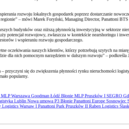
a wspierania rozwoju lokalnych gospodarek poprzez dostarczanie nowoc
 regionie” – mówi Marek Foryński, Managing Director, Panattoni BTS
 starszych budynków oraz niższą płynnością inwestycyjną w sektorze 
y potencjał rozwojowy, zwłaszcza w kontekście nearshoringu i inwestyc
estorów i wspieraniu rozwoju gospodarczego.
etne oczekiwania naszych klientów, którzy potrzebują szytych na miar
będzie dla nich pomocnym narzędziem w dalszym rozwoju” – podkreśla
m – przyczyni się do zwiększenia płynności rynku nieruchomości log
mało popularny.
S
MLP
Warszawa
Goodman
Łódź
Błonie
MLP Pruszków I
SEGRO
Gd
gistyka
Lublin
Nowa umowa
P3 Błonie
Panattoni Europe
Sosnowiec
y Logistics Warsaw I
Panattoni Park Pruszków II
Raben Logistics
Ślas