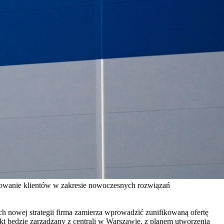
zebowanie klientów w zakresie nowoczesnych rozwiązań
ch nowej strategii firma zamierza wprowadzić zunifikowaną ofertę
ekt będzie zarządzany z centrali w Warszawie, z planem utworzenia