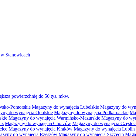
 w Stanowicach
ksza powierzchnię do 50 tys. mkw.
wsko-Pomorskie
Magazyny do wynajęcia Lubelskie
Magazyny do wyna
yny do wynajęcia Opolskie
Magazyny do wynajęcia Podkarpackie
Ma
skie
Magazyny do wynajęcia Warmińsko-Mazurskie
Magazyny do wyna
cz
Magazyny do wynajęcia Chorzów
Magazyny do wynajęcia Często
elce
Magazyny do wynajęcia Kraków
Magazyny do wynajęcia Lublin
azyny do wynajęcia Rzeszów
Magazyny do wynajęcia Szczecin
Maga