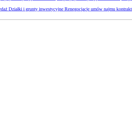
zedaż
Działki i grunty inwestycyjne
Renegocjacje umów najmu kontra