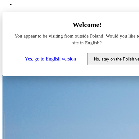
Aktualności z rynku magazynowego
Welcome!
Panattoni wchodzi z ofertą BTS do krajów bałtyckich
You appear to be visiting from outside Poland. Would you like t
Panattoni wchodzi z ofertą BTS
site in English?
16 września 2024
Yes, go to English version
No, stay on the Polish v