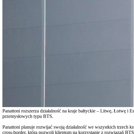
Panattoni rozszerza działalność na kraje bałtyckie – Litwę, Łotwę 
przemysłowych typu BTS.
Panattoni planuje rozwijać swoją działalność we wszystkich trzech k
cross-border, która pozwoli klientom na korzystanie z rozwiązań BTS