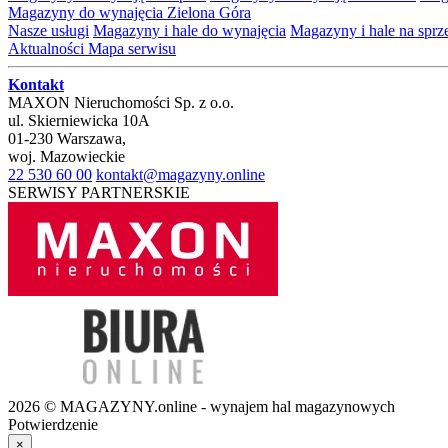
Magazyny do wynajęcia Zielona Góra
Nasze usługi
Magazyny i hale do wynajęcia
Magazyny i hale na spr
Aktualności
Mapa serwisu
Kontakt
MAXON Nieruchomości Sp. z o.o.
ul.
Skierniewicka 10A
01-230
Warszawa
,
woj.
Mazowieckie
22 530 60 00
kontakt@magazyny.online
SERWISY PARTNERSKIE
2026 © MAGAZYNY.online - wynajem hal magazynowych
Potwierdzenie
×