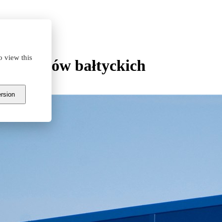
o view this
 do krajów bałtyckich
ersion