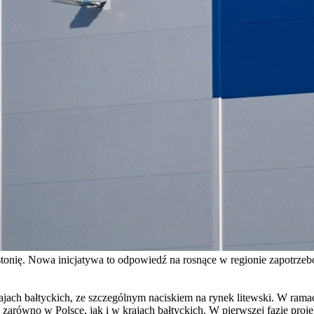
i Estonię. Nowa inicjatywa to odpowiedź na rosnące w regionie zapotr
rajach bałtyckich, ze szczególnym naciskiem na rynek litewski. W rama
 zarówno w Polsce, jak i w krajach bałtyckich. W pierwszej fazie proj