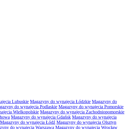
jęcia Lubuskie
Magazyny do wynajęcia Łódzkie
Magazyny do
gazyny do wynajęcia Podlaskie
Magazyny do wynajęcia Pomorskie
jęcia Wielkopolskie
Magazyny do wynajęcia Zachodniopomorskie
chowa
Magazyny do wynajęcia Gdańsk
Magazyny do wynajęcia
Magazyny do wynajęcia Łódź
Magazyny do wynajęcia Olsztyn
zyny do wynajęcia Warszawa
Magazyny do wynajęcia Wrocław