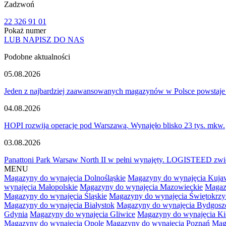
Zadzwoń
22 326 91 01
Pokaż numer
LUB NAPISZ DO NAS
Podobne aktualności
05.08.2026
Jeden z najbardziej zaawansowanych magazynów w Polsce powstaje
04.08.2026
HOPI rozwija operacje pod Warszawą. Wynajęło blisko 23 tys. mkw.
03.08.2026
Panattoni Park Warsaw North II w pełni wynajęty. LOGISTEED zwię
MENU
Magazyny do wynajęcia Dolnośląskie
Magazyny do wynajęcia Kuja
wynajęcia Małopolskie
Magazyny do wynajęcia Mazowieckie
Magaz
Magazyny do wynajęcia Śląskie
Magazyny do wynajęcia Świętokrzy
Magazyny do wynajęcia Białystok
Magazyny do wynajęcia Bydgosz
Gdynia
Magazyny do wynajęcia Gliwice
Magazyny do wynajęcia Ki
Magazyny do wynajęcia Opole
Magazyny do wynajęcia Poznań
Mag