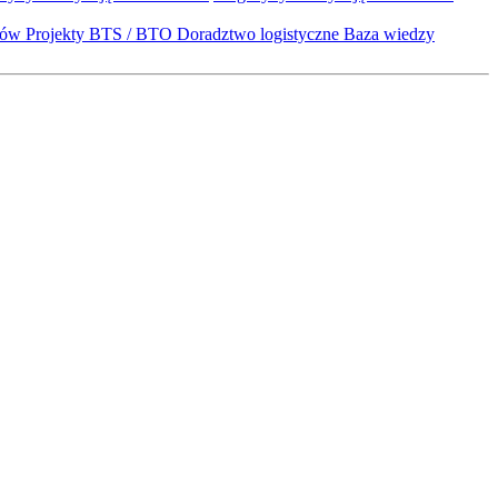
któw
Projekty BTS / BTO
Doradztwo logistyczne
Baza wiedzy