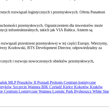
zesnych rozwiązań logistycznych i przemysłowych. Oferta Panattoni
nieruchomości przemysłowych. Ograniczeniem dla inwestorów może
ji infrastrukturalnych, takich jak VIA Baltica. Atutem są
ę rozwiązań przestrzeni przemysłowej w tej części Europy. Wierzymy,
 Jerzy Kozłowski, BTS Development Director, odpowiedzialny za
istycznych i rozwoju nowoczesnych obiektów przemysłowych,
ańsk
MLP Pruszków II
Poznań
Prologis
Centrum logistyczne
Stryków
Szczecin
Waimea
BIK
Czeladź
Kielce
Kokotów
Kraków
kie Centrum Logistyczne
Waimea Logistic Park Bydgoszcz
White Star