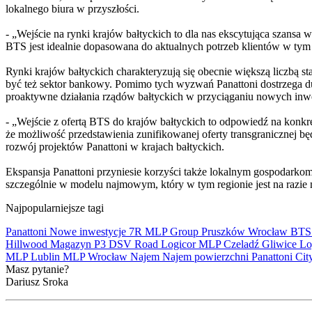
lokalnego biura w przyszłości.
- „Wejście na rynki krajów bałtyckich to dla nas ekscytująca szans
BTS jest idealnie dopasowana do aktualnych potrzeb klientów w tym
Rynki krajów bałtyckich charakteryzują się obecnie większą liczbą
być też sektor bankowy. Pomimo tych wyzwań Panattoni dostrzega duż
proaktywne działania rządów bałtyckich w przyciąganiu nowych inw
- „Wejście z ofertą BTS do krajów bałtyckich to odpowiedź na konkr
że możliwość przedstawienia zunifikowanej oferty transgranicznej 
rozwój projektów Panattoni w krajach bałtyckich.
Ekspansja Panattoni przyniesie korzyści także lokalnym gospodarko
szczególnie w modelu najmowym, który w tym regionie jest na razie 
Najpopularniejsze tagi
Panattoni
Nowe inwestycje
7R
MLP Group
Pruszków
Wrocław
BT
Hillwood
Magazyn
P3
DSV Road
Logicor
MLP Czeladź
Gliwice
Lo
MLP Lublin
MLP Wrocław
Najem
Najem powierzchni
Panattoni Cit
Masz pytanie?
Dariusz Sroka