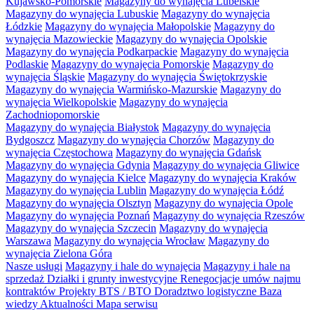
Kujawsko-Pomorskie
Magazyny do wynajęcia Lubelskie
Magazyny do wynajęcia Lubuskie
Magazyny do wynajęcia
Łódzkie
Magazyny do wynajęcia Małopolskie
Magazyny do
wynajęcia Mazowieckie
Magazyny do wynajęcia Opolskie
Magazyny do wynajęcia Podkarpackie
Magazyny do wynajęcia
Podlaskie
Magazyny do wynajęcia Pomorskie
Magazyny do
wynajęcia Śląskie
Magazyny do wynajęcia Świętokrzyskie
Magazyny do wynajęcia Warmińsko-Mazurskie
Magazyny do
wynajęcia Wielkopolskie
Magazyny do wynajęcia
Zachodniopomorskie
Magazyny do wynajęcia Białystok
Magazyny do wynajęcia
Bydgoszcz
Magazyny do wynajęcia Chorzów
Magazyny do
wynajęcia Częstochowa
Magazyny do wynajęcia Gdańsk
Magazyny do wynajęcia Gdynia
Magazyny do wynajęcia Gliwice
Magazyny do wynajęcia Kielce
Magazyny do wynajęcia Kraków
Magazyny do wynajęcia Lublin
Magazyny do wynajęcia Łódź
Magazyny do wynajęcia Olsztyn
Magazyny do wynajęcia Opole
Magazyny do wynajęcia Poznań
Magazyny do wynajęcia Rzeszów
Magazyny do wynajęcia Szczecin
Magazyny do wynajęcia
Warszawa
Magazyny do wynajęcia Wrocław
Magazyny do
wynajęcia Zielona Góra
Nasze usługi
Magazyny i hale do wynajęcia
Magazyny i hale na
sprzedaż
Działki i grunty inwestycyjne
Renegocjacje umów najmu
kontraktów
Projekty BTS / BTO
Doradztwo logistyczne
Baza
wiedzy
Aktualności
Mapa serwisu