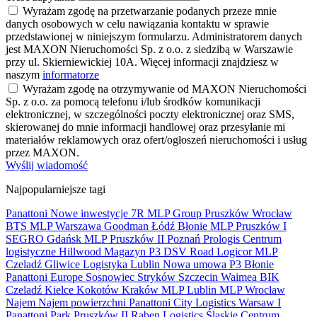
Wyrażam zgodę na przetwarzanie podanych przeze mnie
danych osobowych w celu nawiązania kontaktu w sprawie
przedstawionej w niniejszym formularzu. Administratorem danych
jest MAXON Nieruchomości Sp. z o.o. z siedzibą w Warszawie
przy ul. Skierniewickiej 10A. Więcej informacji znajdziesz w
naszym
informatorze
Wyrażam zgodę na otrzymywanie od MAXON Nieruchomości
Sp. z o.o. za pomocą telefonu i/lub środków komunikacji
elektronicznej, w szczególności poczty elektronicznej oraz SMS,
skierowanej do mnie informacji handlowej oraz przesyłanie mi
materiałów reklamowych oraz ofert/ogłoszeń nieruchomości i usług
przez MAXON.
Wyślij wiadomość
Najpopularniejsze tagi
Panattoni
Nowe inwestycje
7R
MLP Group
Pruszków
Wrocław
BTS
MLP
Warszawa
Goodman
Łódź
Błonie
MLP Pruszków I
SEGRO
Gdańsk
MLP Pruszków II
Poznań
Prologis
Centrum
logistyczne
Hillwood
Magazyn
P3
DSV Road
Logicor
MLP
Czeladź
Gliwice
Logistyka
Lublin
Nowa umowa
P3 Błonie
Panattoni Europe
Sosnowiec
Stryków
Szczecin
Waimea
BIK
Czeladź
Kielce
Kokotów
Kraków
MLP Lublin
MLP Wrocław
Najem
Najem powierzchni
Panattoni City Logistics Warsaw I
Panattoni Park Pruszków II
Raben Logistics
Ślaskie Centrum