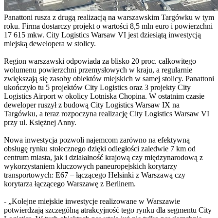
Panattoni rusza z drugą realizacją na warszawskim Targówku w tym
roku. Firma dostarczy projekt o wartości 8,5 mln euro i powierzchni
17 615 mkw. City Logistics Warsaw VI jest dziesiątą inwestycją
miejską dewelopera w stolicy.
Region warszawski odpowiada za blisko 20 proc. całkowitego
wolumenu powierzchni przemysłowych w kraju, a regularnie
zwiększają się zasoby obiektów miejskich w samej stolicy. Panattoni
ukończyło tu 5 projektów City Logistics oraz 3 projekty City
Logistics Airport w okolicy Lotniska Chopina. W ostatnim czasie
deweloper ruszył z budową City Logistics Warsaw IX na
Targówku, a teraz rozpoczyna realizację City Logistics Warsaw VI
przy ul. Księżnej Anny.
Nowa inwestycja pozwoli najemcom zarówno na efektywną
obsługę rynku stołecznego dzięki odległości zaledwie 7 km od
centrum miasta, jak i działalność krajową czy międzynarodową z
wykorzystaniem kluczowych paneuropejskich korytarzy
transportowych: E67 – łączącego Helsinki z Warszawą czy
korytarza łączącego Warszawę z Berlinem.
- „Kolejne miejskie inwestycje realizowane w Warszawie
potwierdzają szczególną atrakcyjność tego rynku dla segmentu City