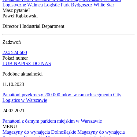
Logistyczne
Waimea Logistic Park Bydgoszcz
White Star
Masz pytanie?
Paweł Rąbkowski
Director I Industrial Department
Zadzwoń
224 524 600
Pokaż numer
LUB NAPISZ DO NAS
Podobne aktualności
11.10.2023
Panattoni przekroczy 200 000 mkw. w ramach segmentu City
Logistics w Warszawie
24.02.2021
Panattoni z ósmym parkiem miejskim w Warszawie
MENU
Magazyny do wynajęcia Dolnośląskie
Magazyny do wynajęcia