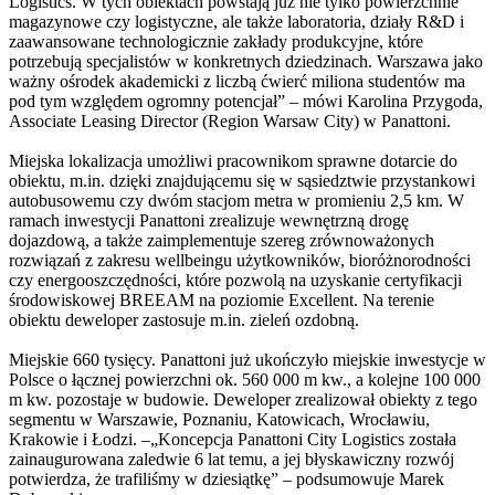
Logistics. W tych obiektach powstają już nie tylko powierzchnie
magazynowe czy logistyczne, ale także laboratoria, działy R&D i
zaawansowane technologicznie zakłady produkcyjne, które
potrzebują specjalistów w konkretnych dziedzinach. Warszawa jako
ważny ośrodek akademicki z liczbą ćwierć miliona studentów ma
pod tym względem ogromny potencjał” – mówi Karolina Przygoda,
Associate Leasing Director (Region Warsaw City) w Panattoni.
Miejska lokalizacja umożliwi pracownikom sprawne dotarcie do
obiektu, m.in. dzięki znajdującemu się w sąsiedztwie przystankowi
autobusowemu czy dwóm stacjom metra w promieniu 2,5 km. W
ramach inwestycji Panattoni zrealizuje wewnętrzną drogę
dojazdową, a także zaimplementuje szereg zrównoważonych
rozwiązań z zakresu wellbeingu użytkowników, bioróżnorodności
czy energooszczędności, które pozwolą na uzyskanie certyfikacji
środowiskowej BREEAM na poziomie Excellent. Na terenie
obiektu deweloper zastosuje m.in. zieleń ozdobną.
Miejskie 660 tysięcy. Panattoni już ukończyło miejskie inwestycje w
Polsce o łącznej powierzchni ok. 560 000 m kw., a kolejne 100 000
m kw. pozostaje w budowie. Deweloper zrealizował obiekty z tego
segmentu w Warszawie, Poznaniu, Katowicach, Wrocławiu,
Krakowie i Łodzi. –„Koncepcja Panattoni City Logistics została
zainaugurowana zaledwie 6 lat temu, a jej błyskawiczny rozwój
potwierdza, że trafiliśmy w dziesiątkę” – podsumowuje Marek