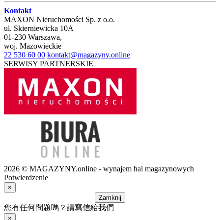
Kontakt
MAXON Nieruchomości Sp. z o.o.
ul.
Skierniewicka 10A
01-230
Warszawa
,
woj.
Mazowieckie
22 530 60 00
kontakt@magazyny.online
SERWISY PARTNERSKIE
2026 © MAGAZYNY.online - wynajem hal magazynowych
Potwierdzenie
×
Zamknij
您有任何問題嗎？請寫信給我們
×