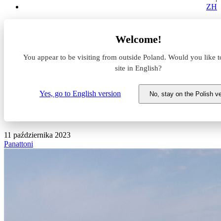
ZH
Aktualności z rynku magazynowego
Welcome!
Panattoni przekroczy 200 000 mkw. w ramach segmentu City
Logistics w Warszawie
You appear to be visiting from outside Poland. Would you like t
site in English?
Panattoni przekroczy 200 000
mkw. w ramach segmentu City
Yes, go to English version
No, stay on the Polish v
Logistics w Warszawie
11 października 2023
Panattoni