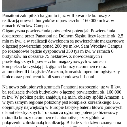
Panattoni zakupił 35 ha gruntu i już w II kwartale br. ruszy z
realizacją nowych budynków o powierzchni 160 000 m kw. w
ramach Wrocław Campus.
Gigantyczna powierzchnia potwierdza potencjał. Powierzchnia
dostarczona przez Panattoni na Dolnym Śląsku liczy łącznie ok. 2,5
mln m kw., a w realizacji dewelopera są powierzchnie magazynowe
o łącznej powierzchni ponad 200 tys m kw. Sam Wrocław Campus
po rozbudowie będzie dysponował 350 tys m kw. w ramach 6
budynków na obszarze 75 hektarów. Z nowoczesnych i
proekologicznych powierzchni magazynowych w ramach
kompleksu korzystają już giganci branży e-commerce oraz
automotive: ID Logistics/Amazon, koreański operator logistyczny
Unico oraz producent kabli samochodowych Leoni.
Na nowo zakupionych gruntach Panattoni rozpocznie już w II kw.
br. realizację dwóch budynków o łącznej powierzchni ok. 160 000
m kw. W pobliżu parku znajdują się m.in. obiekty spółki Amazon, a
w tym samym regionie położony jest kompleks koreańskiego LG,
obejmujący największą w Europie fabrykę baterii litowo-jonowych
dla aut elektrycznych. To oznacza ogromny potencjał biznesowy
m.in. dla branży e-commerce i automotive, szczególnie w
połączeniu z doskonałą lokalizacją. Bliskie sąsiedztwo znanych na