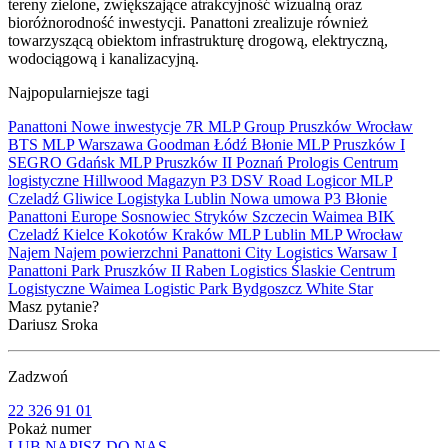
tereny zielone, zwiększające atrakcyjność wizualną oraz
bioróżnorodność inwestycji. Panattoni zrealizuje również
towarzyszącą obiektom infrastrukturę drogową, elektryczną,
wodociągową i kanalizacyjną.
Najpopularniejsze tagi
Panattoni
Nowe inwestycje
7R
MLP Group
Pruszków
Wrocław
BTS
MLP
Warszawa
Goodman
Łódź
Błonie
MLP Pruszków I
SEGRO
Gdańsk
MLP Pruszków II
Poznań
Prologis
Centrum
logistyczne
Hillwood
Magazyn
P3
DSV Road
Logicor
MLP
Czeladź
Gliwice
Logistyka
Lublin
Nowa umowa
P3 Błonie
Panattoni Europe
Sosnowiec
Stryków
Szczecin
Waimea
BIK
Czeladź
Kielce
Kokotów
Kraków
MLP Lublin
MLP Wrocław
Najem
Najem powierzchni
Panattoni City Logistics Warsaw I
Panattoni Park Pruszków II
Raben Logistics
Ślaskie Centrum
Logistyczne
Waimea Logistic Park Bydgoszcz
White Star
Masz pytanie?
Dariusz Sroka
Zadzwoń
22 326 91 01
Pokaż numer
LUB NAPISZ DO NAS