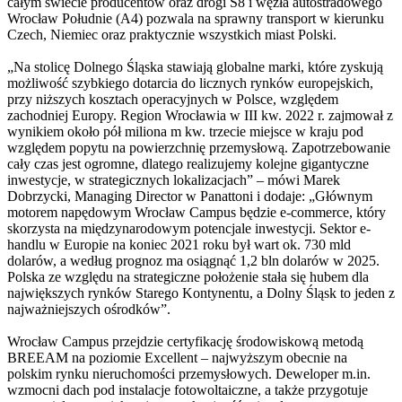
całym świecie producentów oraz drogi S8 i węzła autostradowego
Wrocław Południe (A4) pozwala na sprawny transport w kierunku
Czech, Niemiec oraz praktycznie wszystkich miast Polski.
„Na stolicę Dolnego Śląska stawiają globalne marki, które zyskują
możliwość szybkiego dotarcia do licznych rynków europejskich,
przy niższych kosztach operacyjnych w Polsce, względem
zachodniej Europy. Region Wrocławia w III kw. 2022 r. zajmował z
wynikiem około pół miliona m kw. trzecie miejsce w kraju pod
względem popytu na powierzchnię przemysłową. Zapotrzebowanie
cały czas jest ogromne, dlatego realizujemy kolejne gigantyczne
inwestycje, w strategicznych lokalizacjach” – mówi Marek
Dobrzycki, Managing Director w Panattoni i dodaje: „Głównym
motorem napędowym Wrocław Campus będzie e-commerce, który
skorzysta na międzynarodowym potencjale inwestycji. Sektor e-
handlu w Europie na koniec 2021 roku był wart ok. 730 mld
dolarów, a według prognoz ma osiągnąć 1,2 bln dolarów w 2025.
Polska ze względu na strategiczne położenie stała się hubem dla
największych rynków Starego Kontynentu, a Dolny Śląsk to jeden z
najważniejszych ośrodków”.
Wrocław Campus przejdzie certyfikację środowiskową metodą
BREEAM na poziomie Excellent – najwyższym obecnie na
polskim rynku nieruchomości przemysłowych. Deweloper m.in.
wzmocni dach pod instalacje fotowoltaiczne, a także przygotuje