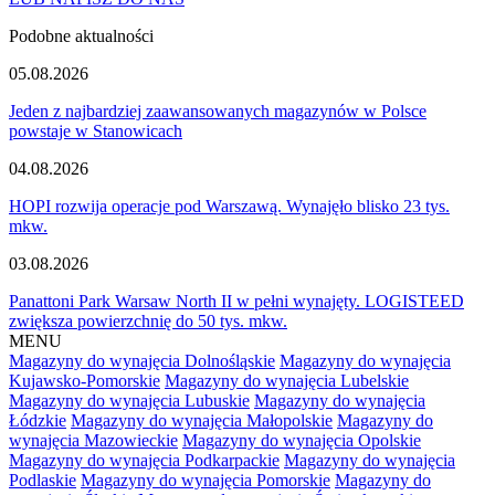
Podobne aktualności
05.08.2026
Jeden z najbardziej zaawansowanych magazynów w Polsce
powstaje w Stanowicach
04.08.2026
HOPI rozwija operacje pod Warszawą. Wynajęło blisko 23 tys.
mkw.
03.08.2026
Panattoni Park Warsaw North II w pełni wynajęty. LOGISTEED
zwiększa powierzchnię do 50 tys. mkw.
MENU
Magazyny do wynajęcia Dolnośląskie
Magazyny do wynajęcia
Kujawsko-Pomorskie
Magazyny do wynajęcia Lubelskie
Magazyny do wynajęcia Lubuskie
Magazyny do wynajęcia
Łódzkie
Magazyny do wynajęcia Małopolskie
Magazyny do
wynajęcia Mazowieckie
Magazyny do wynajęcia Opolskie
Magazyny do wynajęcia Podkarpackie
Magazyny do wynajęcia
Podlaskie
Magazyny do wynajęcia Pomorskie
Magazyny do