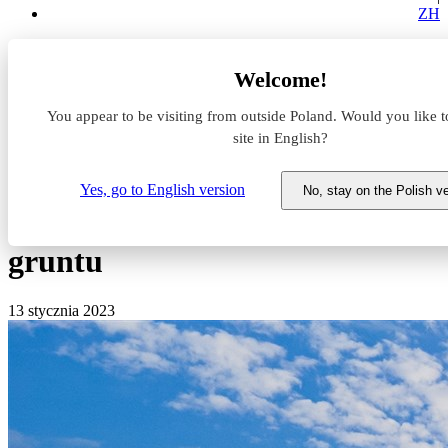
ZH
Aktualności z rynku magazynowego
Welcome!
Panattoni powiększa dolnośląski projekt Wrocław Campus i
dokupuje 35 ha gruntu
You appear to be visiting from outside Poland. Would you like t
site in English?
Panattoni powiększa
dolnośląski projekt Wrocław
Yes, go to English version
No, stay on the Polish v
Campus i dokupuje 35 ha
gruntu
13 stycznia 2023