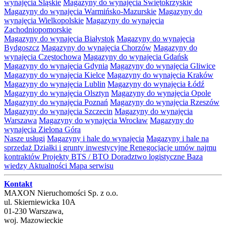
wynajęcia Śląskie
Magazyny do wynajęcia Świętokrzyskie
Magazyny do wynajęcia Warmińsko-Mazurskie
Magazyny do
wynajęcia Wielkopolskie
Magazyny do wynajęcia
Zachodniopomorskie
Magazyny do wynajęcia Białystok
Magazyny do wynajęcia
Bydgoszcz
Magazyny do wynajęcia Chorzów
Magazyny do
wynajęcia Częstochowa
Magazyny do wynajęcia Gdańsk
Magazyny do wynajęcia Gdynia
Magazyny do wynajęcia Gliwice
Magazyny do wynajęcia Kielce
Magazyny do wynajęcia Kraków
Magazyny do wynajęcia Lublin
Magazyny do wynajęcia Łódź
Magazyny do wynajęcia Olsztyn
Magazyny do wynajęcia Opole
Magazyny do wynajęcia Poznań
Magazyny do wynajęcia Rzeszów
Magazyny do wynajęcia Szczecin
Magazyny do wynajęcia
Warszawa
Magazyny do wynajęcia Wrocław
Magazyny do
wynajęcia Zielona Góra
Nasze usługi
Magazyny i hale do wynajęcia
Magazyny i hale na
sprzedaż
Działki i grunty inwestycyjne
Renegocjacje umów najmu
kontraktów
Projekty BTS / BTO
Doradztwo logistyczne
Baza
wiedzy
Aktualności
Mapa serwisu
Kontakt
MAXON Nieruchomości Sp. z o.o.
ul.
Skierniewicka 10A
01-230
Warszawa
,
woj.
Mazowieckie