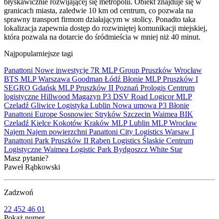
błyskawicznie rozwijającej się metropolii. Obiekt znajduje się w
granicach miasta, zaledwie 10 km od centrum, co pozwala na
sprawny transport firmom działającym w stolicy. Ponadto taka
lokalizacja zapewnia dostęp do rozwiniętej komunikacji miejskiej,
która pozwala na dotarcie do śródmieścia w mniej niż 40 minut.
Najpopularniejsze tagi
Panattoni
Nowe inwestycje
7R
MLP Group
Pruszków
Wrocław
BTS
MLP
Warszawa
Goodman
Łódź
Błonie
MLP Pruszków I
SEGRO
Gdańsk
MLP Pruszków II
Poznań
Prologis
Centrum
logistyczne
Hillwood
Magazyn
P3
DSV Road
Logicor
MLP
Czeladź
Gliwice
Logistyka
Lublin
Nowa umowa
P3 Błonie
Panattoni Europe
Sosnowiec
Stryków
Szczecin
Waimea
BIK
Czeladź
Kielce
Kokotów
Kraków
MLP Lublin
MLP Wrocław
Najem
Najem powierzchni
Panattoni City Logistics Warsaw I
Panattoni Park Pruszków II
Raben Logistics
Ślaskie Centrum
Logistyczne
Waimea Logistic Park Bydgoszcz
White Star
Masz pytanie?
Paweł Rąbkowski
Zadzwoń
22 452 46 01
Pokaż numer