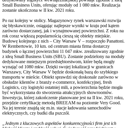
Small Business Units, oferując moduły od 1 080 mkw. Realizacja
zostanie ukończona w II kw. 2021 roku.
Po raz kolejny w stolicy. Magazynowy rynek warszawski rozwija
się błyskawicznie, osiągając najlepsze wyniki w kraju pod kątem
zarówno dostarczanej, jak i wynajmowanej powierzchni. Z roku na
rok coraz większą popularnością cieszą się obiekty miejskie.
Budowę kolejnego z nich – City Warsaw V – rozpoczęło Panattoni.
W Rembertowie, 10 km. od centrum miasta firma dostarczy
budynek o łącznej powierzchni 11 047 mkw. zrealizowany zgodnie
z ideą Small Business Units (SBU). Zostanie podzielony na moduły
dedykowane mniejszym przedsiębiorstwom, które będą mogły
wynająć od 1080 mkw. Dzięki swojej lokalizacji w granicach
Warszawy, City Warsaw V będzie doskonałą bazą do szybkiego
transportu w mieście. Obiekt sprawdzi się doskonale zarówno w
obsłudze klientów z branży e-commerce, konfekcyjnej, fresh
Logistics, czy logistyki ostatniej mili, a powierzchnia będzie mogła
być wykorzystana do stworzenia atrakcyjnych showroomów.
Inwestycja, której zakończenie planowane jest na II kw. 2021 roku,
przejdzie certyfikację metodą BREEAM na poziomie Very Good.
Na jej terenie znajdą się m.in. stacje ładowania samochodów
elektrycznych, czy budki dla pszczół.
„Jednym z kluczowych aspektów konkurencyjności firm jest ich