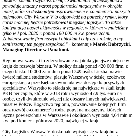
bliskość klienta i szybkość usługi. Świadomość przedsiębiorstw
powoduje znaczny wzrost popularności magazynów w obrębie
miast, które są doskonałym usprawnieniem e-commerce’u naszych
najemców. City Warsaw V to odpowiedź na potrzeby rynku, który
coraz mocniej będzie potrzebował miejskiej logistyki. To także
kontynuacja naszej aktywności w regionie, w którym wynajęliśmy
tylko w I poł. 2020 r. ponad 180 000 m kw. powierzchni.
Zainteresowanie firm naszymi obiektami cały czas rośnie, a my
zamierzamy ten popyt zaspokoić."
- komentuje
Marek Dobrzycki,
Managing Director w Panattoni.
Region warszawski to zdecydowanie najatrakcyjniejsze miejsce w
kraju do rozwoju biznesu. W stolicy działa ponad 420 000 firm, z
czego blisko 10 000 zatrudnia ponad 249 osób. Liczba prawie
ćwierć miliona studentów, plasuje Warszawę w ścisłej czołówce
europejskiej, a przedsiębiorstwom ułatwia dostęp do przyszłych
specjalistów. Wszystko to składa się na największe w skali kraju
PKB per capita, które w 2018 roku wyniosło 47,9 tys. euro na
osobę, czyli dwukrotnie więcej niż obszary innych największych
miast w Polsce. Bogactwo regionu, powstawanie kolejnych firm
oraz rozwój e-commerce’u rodzą popyt na magazyny, których
łączna powierzchnia w Warszawie i okolicach wyniosła 4,64 mln m
kw. pod koniec I półrocza 2020, najwięcej w kraju.
City Logistics Warsaw V doskonale wpisuje się w krajobraz