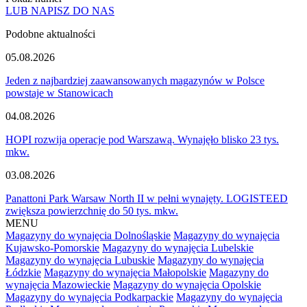
LUB NAPISZ DO NAS
Podobne aktualności
05.08.2026
Jeden z najbardziej zaawansowanych magazynów w Polsce
powstaje w Stanowicach
04.08.2026
HOPI rozwija operacje pod Warszawą. Wynajęło blisko 23 tys.
mkw.
03.08.2026
Panattoni Park Warsaw North II w pełni wynajęty. LOGISTEED
zwiększa powierzchnię do 50 tys. mkw.
MENU
Magazyny do wynajęcia Dolnośląskie
Magazyny do wynajęcia
Kujawsko-Pomorskie
Magazyny do wynajęcia Lubelskie
Magazyny do wynajęcia Lubuskie
Magazyny do wynajęcia
Łódzkie
Magazyny do wynajęcia Małopolskie
Magazyny do
wynajęcia Mazowieckie
Magazyny do wynajęcia Opolskie
Magazyny do wynajęcia Podkarpackie
Magazyny do wynajęcia