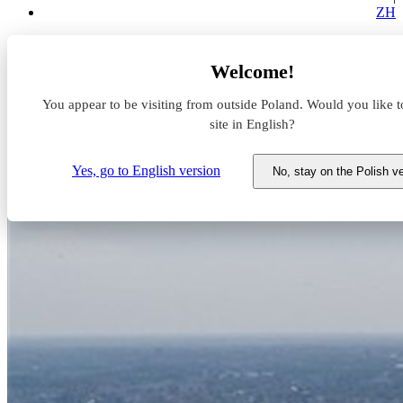
ZH
Aktualności z rynku magazynowego
Welcome!
Panattoni dostarczy 11 000 m kw. w Warszawie
You appear to be visiting from outside Poland. Would you like t
Panattoni dostarczy 11 000 m
site in English?
kw. w Warszawie
Yes, go to English version
No, stay on the Polish v
3 września 2020