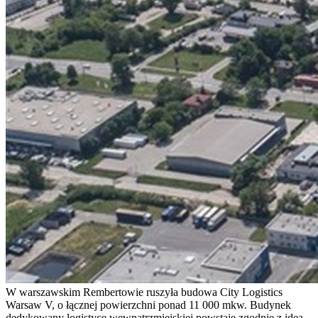
W warszawskim Rembertowie ruszyła budowa City Logistics
Warsaw V, o łącznej powierzchni ponad 11 000 mkw. Budynek
dedykowany logistyce wewnątrzmiejskiej powstaje zgodnie z ideą