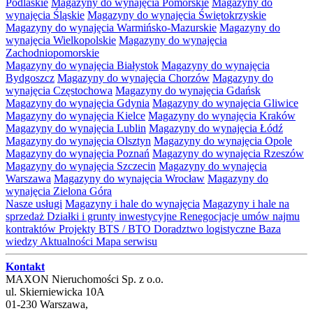
Podlaskie
Magazyny do wynajęcia Pomorskie
Magazyny do
wynajęcia Śląskie
Magazyny do wynajęcia Świętokrzyskie
Magazyny do wynajęcia Warmińsko-Mazurskie
Magazyny do
wynajęcia Wielkopolskie
Magazyny do wynajęcia
Zachodniopomorskie
Magazyny do wynajęcia Białystok
Magazyny do wynajęcia
Bydgoszcz
Magazyny do wynajęcia Chorzów
Magazyny do
wynajęcia Częstochowa
Magazyny do wynajęcia Gdańsk
Magazyny do wynajęcia Gdynia
Magazyny do wynajęcia Gliwice
Magazyny do wynajęcia Kielce
Magazyny do wynajęcia Kraków
Magazyny do wynajęcia Lublin
Magazyny do wynajęcia Łódź
Magazyny do wynajęcia Olsztyn
Magazyny do wynajęcia Opole
Magazyny do wynajęcia Poznań
Magazyny do wynajęcia Rzeszów
Magazyny do wynajęcia Szczecin
Magazyny do wynajęcia
Warszawa
Magazyny do wynajęcia Wrocław
Magazyny do
wynajęcia Zielona Góra
Nasze usługi
Magazyny i hale do wynajęcia
Magazyny i hale na
sprzedaż
Działki i grunty inwestycyjne
Renegocjacje umów najmu
kontraktów
Projekty BTS / BTO
Doradztwo logistyczne
Baza
wiedzy
Aktualności
Mapa serwisu
Kontakt
MAXON Nieruchomości Sp. z o.o.
ul.
Skierniewicka 10A
01-230
Warszawa
,